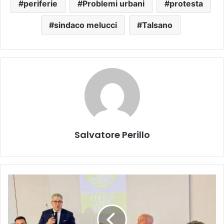
periferie
Problemi urbani
protesta
sindaco melucci
Talsano
Salvatore Perillo
UDC
e
Puglia
Popolare
insieme