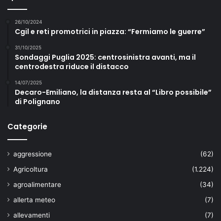
26/10/2024
Cgil e reti promotrici in piazza: “Fermiamo le guerre”
31/10/2025
Sondaggi Puglia 2025: centrosinistra avanti, ma il
centrodestra riduce il distacco
14/07/2025
Decaro-Emiliano, la distanza resta al “Libro possibile”
di Polignano
Categorie
aggressione
(62)
Agricoltura
(1.224)
agroalimentare
(34)
allerta meteo
(7)
allevamenti
(7)