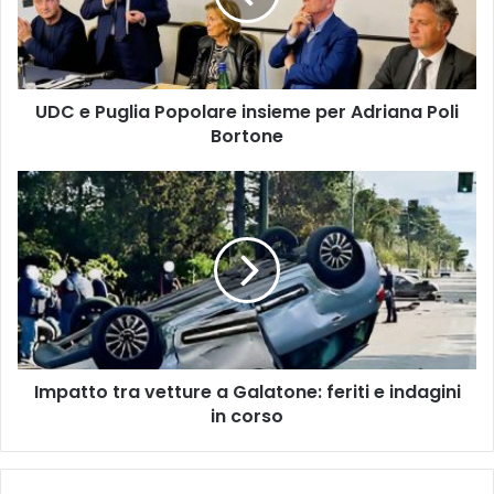
per
Adriana
Poli
Bortone
UDC e Puglia Popolare insieme per Adriana Poli
Bortone
Impatto
tra
vetture
a
Galatone:
feriti
e
indagini
in
Impatto tra vetture a Galatone: feriti e indagini
corso
in corso