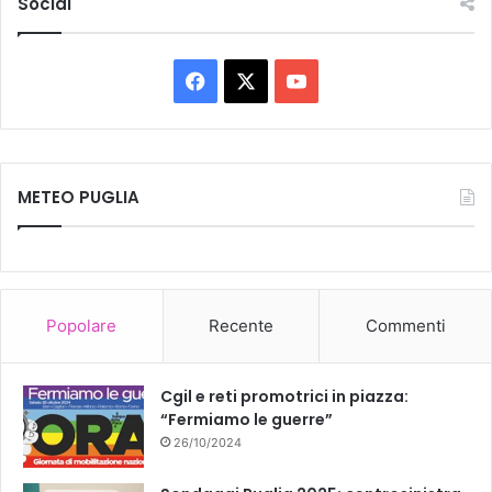
Social
Facebook
X
You
Tube
METEO PUGLIA
Popolare
Recente
Commenti
Cgil e reti promotrici in piazza:
“Fermiamo le guerre”
26/10/2024