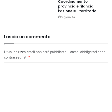
Coordinamento
provinciale rilancia
l’azione sul territorio
5 giorni fa
Lascia un commento
Il tuo indirizzo email non sarà pubblicato.
I campi obbligatori sono
contrassegnati
*
C
o
m
m
e
n
t