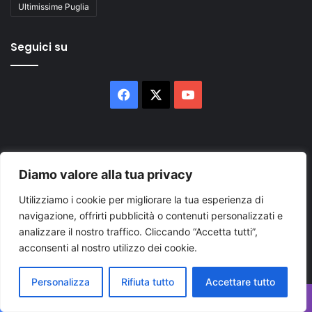
Ultimissime Puglia
Seguici su
Facebook
X
You
Tube
Diamo valore alla tua privacy
Utilizziamo i cookie per migliorare la tua esperienza di
Inserisci
navigazione, offrirti pubblicità o contenuti personalizzati e
il
analizzare il nostro traffico. Cliccando “Accetta tutti”,
tuo
acconsenti al nostro utilizzo dei cookie.
indirizzo
mail
Personalizza
Rifiuta tutto
Accettare tutto
Facebook
X
WhatsApp
Telegram
Viber