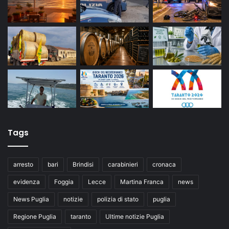
Tags
arresto
bari
Brindisi
carabinieri
cronaca
evidenza
Foggia
Lecce
Martina Franca
news
News Puglia
notizie
polizia di stato
puglia
Regione Puglia
taranto
Ultime notizie Puglia