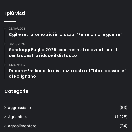
I più visti
26/10/2024
Cgil e reti promotrici in piazza: “Fermiamo le guerre”
31/10/2025
Sondaggi Puglia 2025: centrosinistra avanti, ma il
centrodestra riduce il distacco
14/07/2025
Decaro-Emiliano, la distanza resta al “Libro possibile”
di Polignano
Categorie
aggressione
(63)
Agricoltura
(1.225)
agroalimentare
(34)