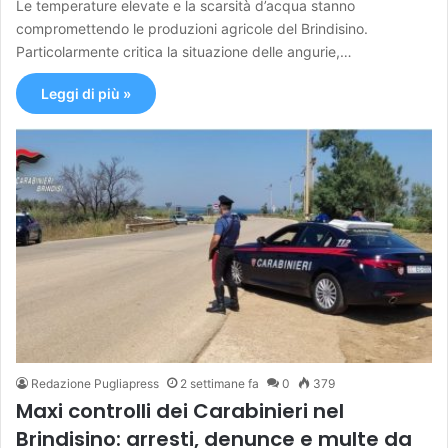
Le temperature elevate e la scarsità d’acqua stanno
compromettendo le produzioni agricole del Brindisino.
Particolarmente critica la situazione delle angurie,…
Leggi di più »
Redazione Pugliapress
2 settimane fa
0
379
Maxi controlli dei Carabinieri nel
Brindisino: arresti, denunce e multe da