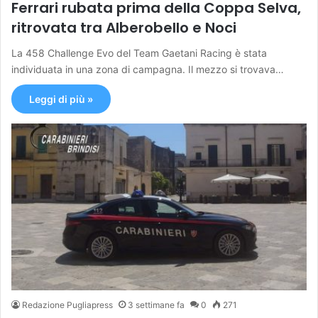
Ferrari rubata prima della Coppa Selva,
ritrovata tra Alberobello e Noci
La 458 Challenge Evo del Team Gaetani Racing è stata
individuata in una zona di campagna. Il mezzo si trovava…
Leggi di più »
Redazione Pugliapress
3 settimane fa
0
271