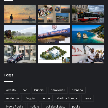
Tags
arresto
bari
Brindisi
carabinieri
cronaca
evidenza
Foggia
Lecce
Martina Franca
news
News Puglia
notizie
polizia di stato
puglia