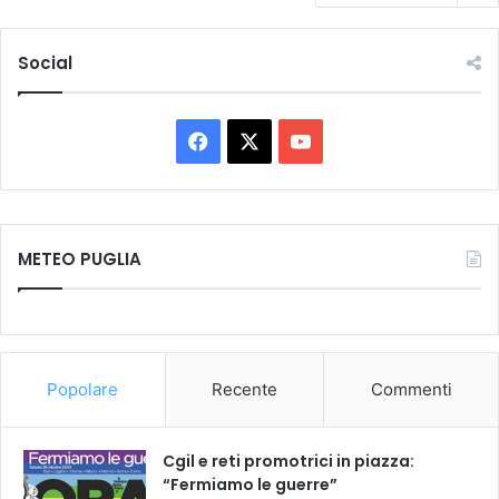
Social
F
X
Y
a
o
c
u
METEO PUGLIA
e
T
b
u
o
b
Popolare
Recente
Commenti
o
e
k
Cgil e reti promotrici in piazza:
“Fermiamo le guerre”