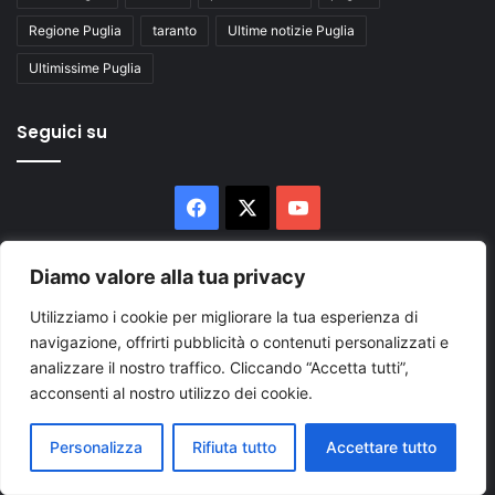
Regione Puglia
taranto
Ultime notizie Puglia
Ultimissime Puglia
Seguici su
Facebook
X
You
Tube
Diamo valore alla tua privacy
Utilizziamo i cookie per migliorare la tua esperienza di
navigazione, offrirti pubblicità o contenuti personalizzati e
analizzare il nostro traffico. Cliccando “Accetta tutti”,
Inserisci
acconsenti al nostro utilizzo dei cookie.
il
tuo
Personalizza
Rifiuta tutto
Accettare tutto
indirizzo
mail