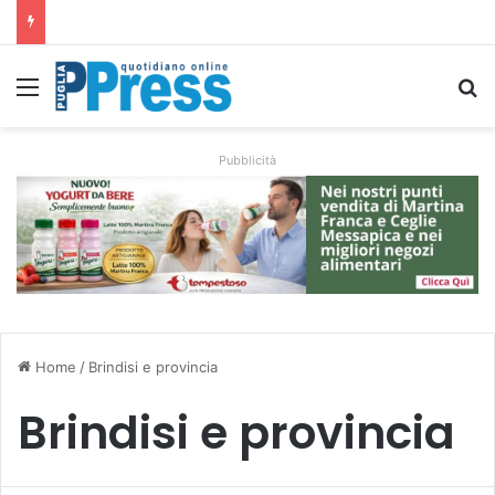
Ombrelloni lasciati sulle spiagge libere, controlli a Vieste e Peschici: liberati oltre 5mila metri quadrati
Menu
C
Pubblicità
Home
/
Brindisi e provincia
Brindisi e provincia