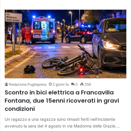
Redazione Pugliapress
2 giorni fa
0
356
Scontro in bici elettrica a Francavilla
Fontana, due 15enni ricoverati in gravi
condizioni
Un ragazzo e una ragazza sono rimasti feriti nell’incidente
avvenuto la sera del 4 agosto in via Madonna delle Grazie.…