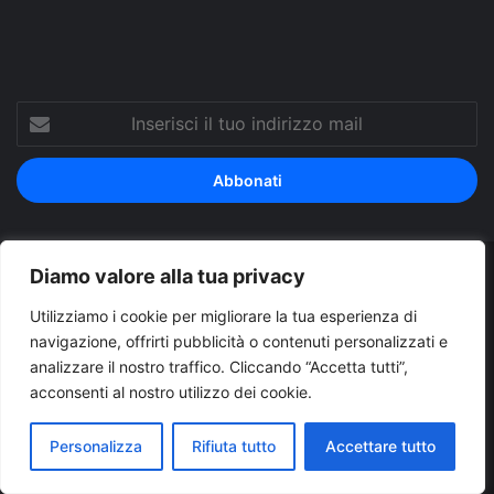
Inserisci
il
tuo
indirizzo
mail
Diamo valore alla tua privacy
© Copyright 2026, Tutti i diritti riservati |
© Copyright
Utilizziamo i cookie per migliorare la tua esperienza di
Pugliapress - Quotidiano online editore associazione giornalisti
navigazione, offrirti pubblicità o contenuti personalizzati e
riuniti registrato presso il tribunale di Taranto al n. 569/2000 del
analizzare il nostro traffico. Cliccando “Accetta tutti”,
24/10/2000. Direttore responsabile Antonio Rubino
acconsenti al nostro utilizzo dei cookie.
Cerco/Vendo
Offerte di lavoro Puglia
Archivio
Contatti
Personalizza
Rifiuta tutto
Accettare tutto
Cookies Policy
Privacy Policy
Info pubblicità elettorale