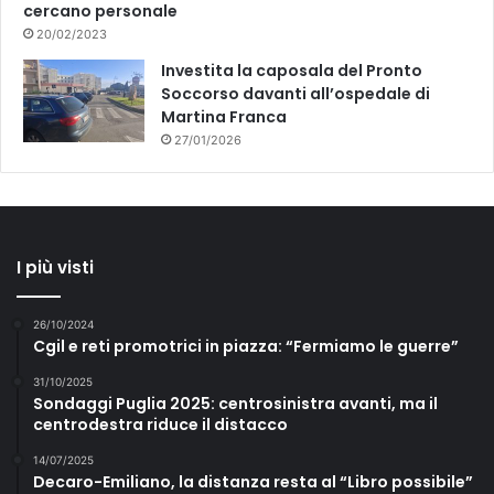
cercano personale
20/02/2023
Investita la caposala del Pronto
Soccorso davanti all’ospedale di
Martina Franca
27/01/2026
I più visti
26/10/2024
Cgil e reti promotrici in piazza: “Fermiamo le guerre”
31/10/2025
Sondaggi Puglia 2025: centrosinistra avanti, ma il
centrodestra riduce il distacco
14/07/2025
Decaro-Emiliano, la distanza resta al “Libro possibile”