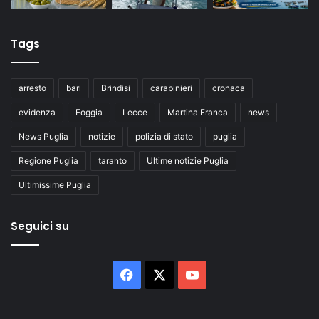
Tags
arresto
bari
Brindisi
carabinieri
cronaca
evidenza
Foggia
Lecce
Martina Franca
news
News Puglia
notizie
polizia di stato
puglia
Regione Puglia
taranto
Ultime notizie Puglia
Ultimissime Puglia
Seguici su
Facebook
X
You
Tube