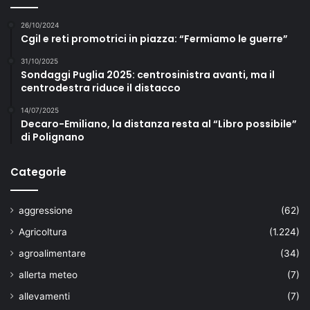
26/10/2024
Cgil e reti promotrici in piazza: “Fermiamo le guerre”
31/10/2025
Sondaggi Puglia 2025: centrosinistra avanti, ma il
centrodestra riduce il distacco
14/07/2025
Decaro-Emiliano, la distanza resta al “Libro possibile”
di Polignano
Categorie
aggressione
(62)
Agricoltura
(1.224)
agroalimentare
(34)
allerta meteo
(7)
allevamenti
(7)