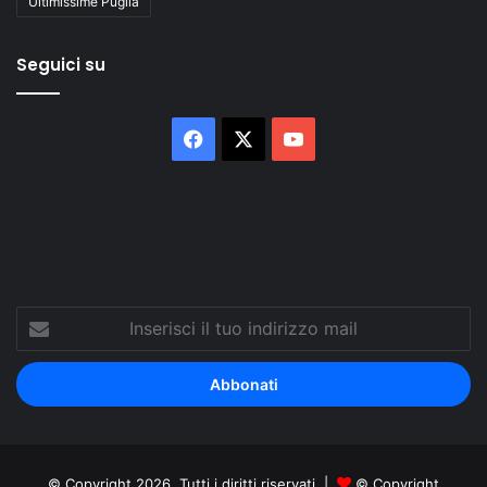
Ultimissime Puglia
Seguici su
Facebook
X
You
Tube
Inserisci
il
tuo
indirizzo
mail
© Copyright 2026, Tutti i diritti riservati |
© Copyright