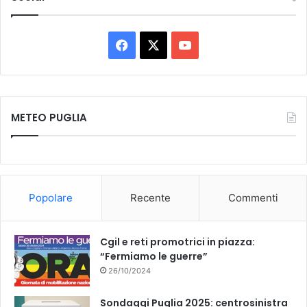
F
X
Y
a
o
c
u
METEO PUGLIA
e
T
b
u
o
b
Popolare
Recente
Commenti
o
e
k
Cgil e reti promotrici in piazza:
“Fermiamo le guerre”
26/10/2024
Sondaggi Puglia 2025: centrosinistra