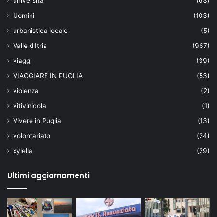
università
(63)
Uomini
(103)
urbanistica locale
(5)
Valle d'Itria
(967)
viaggi
(39)
VIAGGIARE IN PUGLIA
(53)
violenza
(2)
vitivinicola
(1)
Vivere in Puglia
(13)
volontariato
(24)
xylella
(29)
Ultimi aggiornamenti