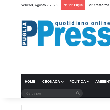
venerdì, Agosto 7 2026
Notizie Puglia
Bari trasforma 
HOME
CRONACA
POLITICA
AMBIEN
Cerca
per