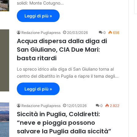
solidi: Monte Cotugno…
Leggi di più »
Redazione Pugliapress
20/03/2026
0
698
Acqua dispersa dalla diga di
San Giuliano, CIA Due Mari:
basta ritardi
Lo spreco idrico alla diga di San Giuliano torna al
centro del dibattito in Puglia e riapre il tema degli…
Leggi di più »
Redazione Pugliapress
12/01/2026
0
2.922
Siccità in Puglia, Coldiretti:
“neve e pioggia possono
salvare la Puglia dalla siccità”