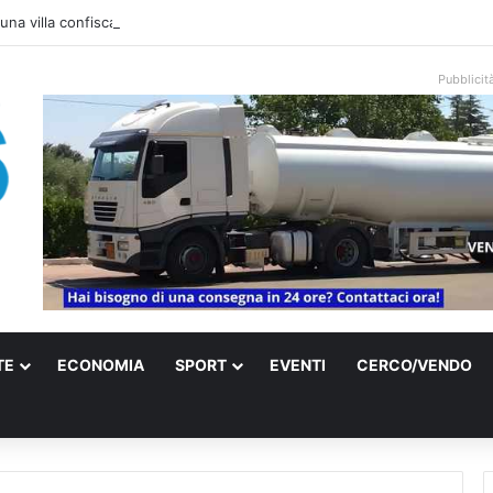
una villa confiscata alla mafia in un micro nido: nasce anche il cimitero p
Pubblicit
TE
ECONOMIA
SPORT
EVENTI
CERCO/VENDO