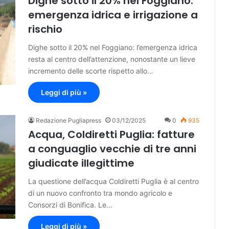
Dighe sotto il 20% nel Foggiano:
emergenza idrica e irrigazione a
rischio
Dighe sotto il 20% nel Foggiano: l’emergenza idrica
resta al centro dell’attenzione, nonostante un lieve
incremento delle scorte rispetto allo…
Leggi di più »
Redazione Pugliapress
03/12/2025
0
935
Acqua, Coldiretti Puglia: fatture
a conguaglio vecchie di tre anni
giudicate illegittime
La questione dell’acqua Coldiretti Puglia è al centro
di un nuovo confronto tra mondo agricolo e
Consorzi di Bonifica. Le…
Leggi di più »