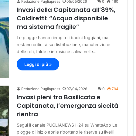
Redazione Pugliapress
05/05/2026
0
460
Invasi della Capitanata all’89%,
Coldiretti: “Acqua disponibile
ma sistema fragile”
Le piogge hanno riempito i bacini foggiani, ma
restano criticità su distribuzione, manutenzione
delle reti, falde e intrusione salina nelle…
Leggi di più »
Redazione Pugliapress
07/04/2026
0
794
Invasi pieni tra Basilicata e
Capitanata, l’emergenza siccità
rientra
Segui il canale PUGLIANEWS H24 su WhatsApp Le
piogge di inizio aprile riportano le riserve su livelli