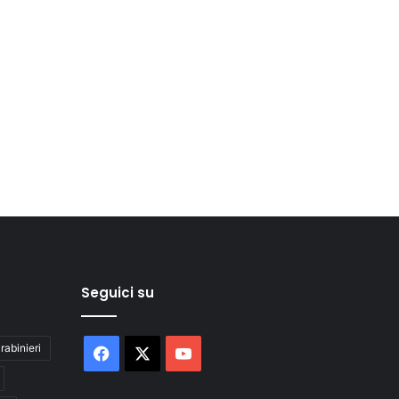
Seguici su
rabinieri
Facebook
X
You
Tube