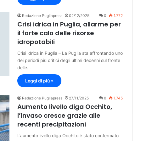
Redazione Pugliapress
02/12/2025
0
1.772
Crisi idrica in Puglia, allarme per
il forte calo delle risorse
idropotabili
Crisi idrica in Puglia – La Puglia sta affrontando uno
dei periodi più critici degli ultimi decenni sul fronte
delle…
Leggi di più »
Redazione Pugliapress
27/11/2025
0
1.745
Aumento livello diga Occhito,
l’invaso cresce grazie alle
recenti precipitazioni
L’aumento livello diga Occhito è stato confermato