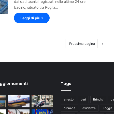
dai dati tecnici registrati nelle ultime 24 ore. Il
bacino, situato tra Puglia…
Leggi di più »
Prossima pagina
aggiornamenti
Tags
arresto
bari
Brindisi
ca
cronaca
evidenza
Foggia