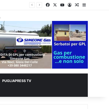
Facebook
X
You Tube
Accedi
Un articolo a c
Barra lateral
er animali
à
PUGLIAPRESS TV