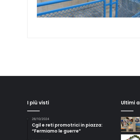
I più visti
Ultimi 
26/10/2024
Cgil e reti promotrici in piazza:
“Fermiamo le guerre”