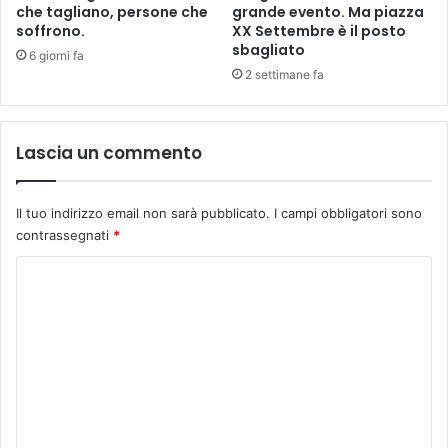
t
t
che tagliano, persone che
grande evento. Ma piazza
a
r
soffrono.
XX Settembre è il posto
a
sbagliato
o
6 giorni fa
V
p
2 settimane fa
i
p
e
o
s
a
Lascia un commento
t
m
e
a
t
Il tuo indirizzo email non sarà pubblicato.
I campi obbligatori sono
a
contrassegnati
*
.
I
C
n
o
t
e
m
r
m
v
i
e
s
n
t