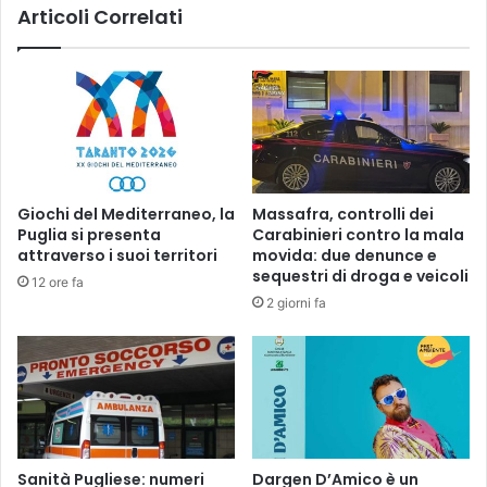
Articoli Correlati
n
v
n
i
o
a
a
d
s
a
s
M
i
a
s
r
t
t
Giochi del Mediterraneo, la
Massafra, controlli dei
e
i
Puglia si presenta
Carabinieri contro la mala
r
n
attraverso i suoi territori
movida: due denunce e
e
a
sequestri di droga e veicoli
12 ore fa
a
p
2 giorni fa
l
e
l
r
a
a
p
v
a
e
r
r
t
l
i
a
Sanità Pugliese: numeri
Dargen D’Amico è un