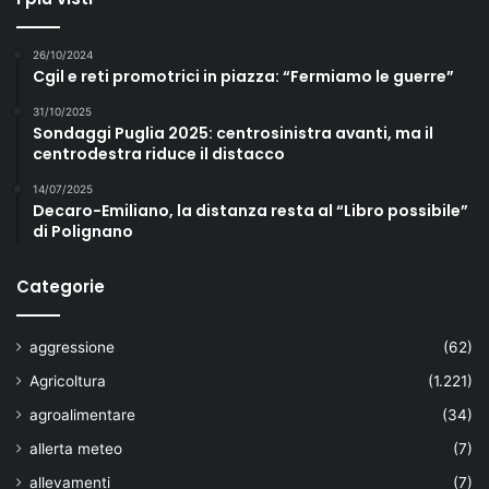
r
t
i
26/10/2024
n
Cgil e reti promotrici in piazza: “Fermiamo le guerre”
a
31/10/2025
Sondaggi Puglia 2025: centrosinistra avanti, ma il
centrodestra riduce il distacco
14/07/2025
Decaro-Emiliano, la distanza resta al “Libro possibile”
di Polignano
Categorie
aggressione
(62)
Agricoltura
(1.221)
agroalimentare
(34)
allerta meteo
(7)
allevamenti
(7)