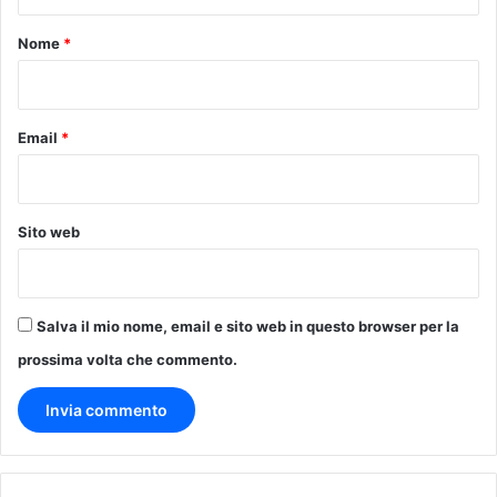
a
t
a
o
Nome
*
‘
*
c
u
o
Email
*
r
e
a
p
Sito web
e
r
t
o
Salva il mio nome, email e sito web in questo browser per la
’
c
prossima volta che commento.
o
n
l
’
i
m