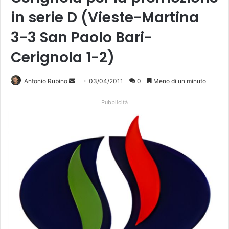
in serie D (Vieste-Martina
3-3 San Paolo Bari-
Cerignola 1-2)
Antonio Rubino
I
03/04/2011
0
Meno di un minuto
n
Pubblicità
v
i
a
u
n
'
e
m
a
i
l