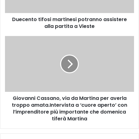
o
t
Duecento tifosi martinesi potranno assistere
i
alla partita a Vieste
f
o
s
G
i
i
m
o
a
v
r
a
t
n
i
n
n
i
e
C
s
Giovanni Cassano, via da Martina per averla
a
i
troppo amata.Intervista a ‘cuore aperto’ con
s
p
s
l’imprenditore più importante che domenica
o
a
tiferà Martina
t
n
r
o
a
,