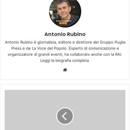
Antonio Rubino
Antonio Rubino è giornalista, editore e direttore del Gruppo Puglia
Press e de La Voce del Popolo. Esperto di comunicazione e
organizzatore di grandi eventi, ha collaborato anche con la RAI.
Leggi la biografia completa
We
bsi
te
D
u
e
c
e
n
t