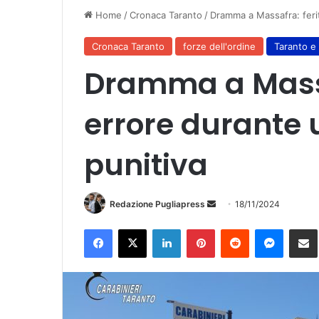
Home
/
Cronaca Taranto
/
Dramma a Massafra: feri
Cronaca Taranto
forze dell'ordine
Taranto e 
Dramma a Massa
errore durante 
punitiva
Invia
Redazione Pugliapress
18/11/2024
un'email
Facebook
X
LinkedIn
Pinterest
Reddit
Messen
Co