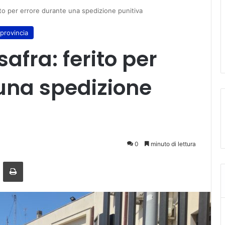
to per errore durante una spedizione punitiva
provincia
fra: ferito per
una spedizione
0
minuto di lettura
ger
ndividi via mail
Stampa