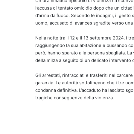
Un drammatico episodio di violenza ha sconvolt
l’accusa di tentato omicidio dopo che un cittad
d’arma da fuoco. Secondo le indagini, il gesto 
uomo, accusato di avances sgradite verso una
Nella notte tra il 12 e il 13 settembre 2024, i 
raggiungendo la sua abitazione e bussando con
però, hanno sparato alla persona sbagliata. La v
della milza a seguito di un delicato intervento 
Gli arrestati, rintracciati e trasferiti nel carcer
garanzia. Le autorità sottolineano che i tre uo
condanna definitiva. L’accaduto ha lasciato sgo
tragiche conseguenze della violenza.