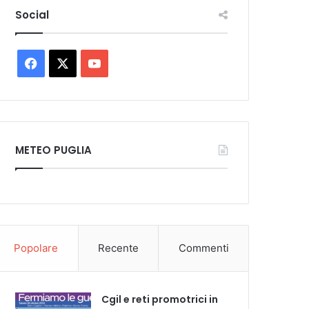
Social
Facebook
X
You
Tube
METEO PUGLIA
Popolare
Recente
Commenti
Cgil e reti promotrici in