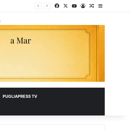
Facebook
X
You Tube
Accedi
Un articolo a ca
Barra lateral
lioni
à
PUGLIAPRESS TV