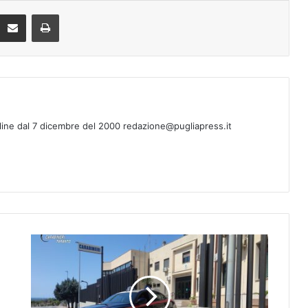
eddit
Condividi via mail
Stampa
line dal 7 dicembre del 2000 redazione@pugliapress.it
Dramma
a
Massafra:
ferito
per