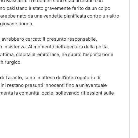
o Massafra. Tre uomini sono stati arrestati con
ino pakistano è stato gravemente ferito da un colpo
sarebbe nato da una vendetta pianificata contro un altro
 giovane donna.
tre avrebbero cercato il presunto responsabile,
 insistenza. Al momento dell’apertura della porta,
ittima, colpita all’emitorace, ha subito l’asportazione
chirurgico.
e di Taranto, sono in attesa dell’interrogatorio di
mini restano presunti innocenti fino a un’eventuale
menta la comunità locale, sollevando riflessioni sulle