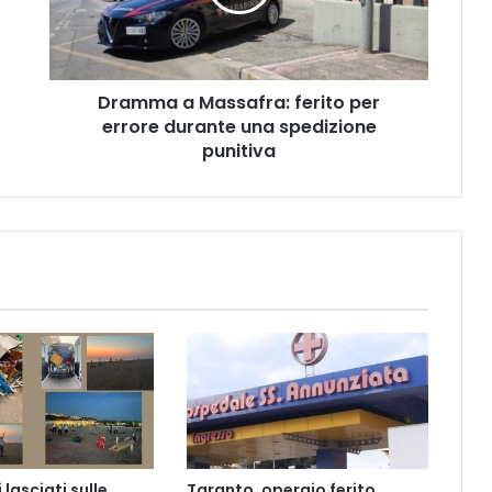
errore
durante
una
spedizione
Dramma a Massafra: ferito per
punitiva
errore durante una spedizione
punitiva
lasciati sulle
Taranto, operaio ferito