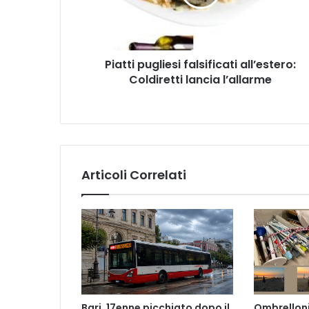
lancia
l’allarme
Piatti pugliesi falsificati all’estero:
Coldiretti lancia l’allarme
Articoli Correlati
Bari, 17enne picchiato dopo il
Ombrelloni 