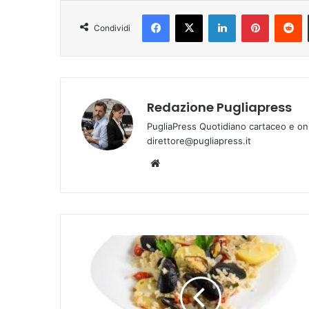
Facebook
X
LinkedIn
Pinterest
R
Condividi
Redazione Pugliapress
PugliaPress Quotidiano cartaceo e on
direttore@pugliapress.it
Website
Piatti
pugliesi
falsificati
all’estero:
Coldiretti