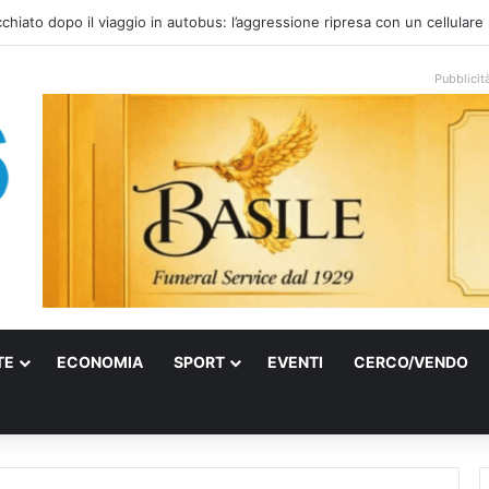
onale arriva sulla costa di Mattinata: scattano i divieti alla Baia dei Farag
Pubblicit
TE
ECONOMIA
SPORT
EVENTI
CERCO/VENDO