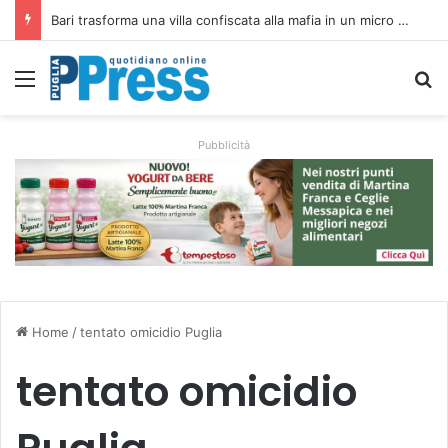
Rubano strumenti e farmaci ai medici dei migranti a Bari: ferme le visite a Nardò
Menu
C
Pubblicità
Home
/
tentato omicidio Puglia
tentato omicidio