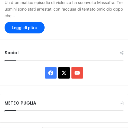
Un drammatico episodio di violenza ha sconvolto Massafra. Tre
uomini sono stati arrestati con l’accusa di tentato omicidio dopo
che…
Leggi di più »
Social
F
X
Y
a
o
c
u
METEO PUGLIA
e
T
b
u