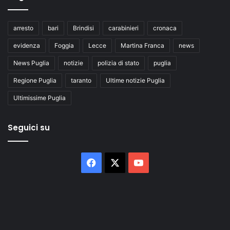
arresto
bari
Brindisi
carabinieri
cronaca
evidenza
Foggia
Lecce
Martina Franca
news
News Puglia
notizie
polizia di stato
puglia
Regione Puglia
taranto
Ultime notizie Puglia
Ultimissime Puglia
Seguici su
Facebook
X
You
Tube