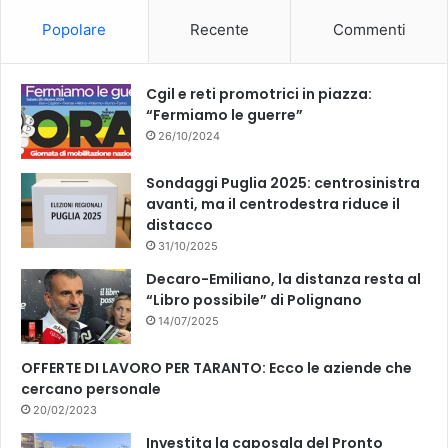
o
b
Popolare
Recente
Commenti
o
e
k
Cgil e reti promotrici in piazza:
“Fermiamo le guerre”
26/10/2024
Sondaggi Puglia 2025: centrosinistra
avanti, ma il centrodestra riduce il
distacco
31/10/2025
Decaro-Emiliano, la distanza resta al
“Libro possibile” di Polignano
14/07/2025
OFFERTE DI LAVORO PER TARANTO: Ecco le aziende che
cercano personale
20/02/2023
Investita la caposala del Pronto