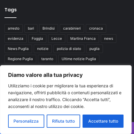
Tags
arresto
bari
Brindisi
carabinieri
cronaca
evidenza
Foggia
Lecce
Martina Franca
news
News Puglia
notizie
polizia di stato
puglia
Regione Puglia
taranto
Ultime notizie Puglia
Ultimissime Puglia
Diamo valore alla tua privacy
Utilizziamo i cookie per migliorare la tua esperienza di
Seguici su
navigazione, offrirti pubblicità o contenuti personalizzati e
analizzare il nostro traffico. Cliccando “Accetta tutti”,
Facebook
X
You
acconsenti al nostro utilizzo dei cookie.
Tube
Personalizza
Rifiuta tutto
Accettare tutto
Facebook
X
WhatsApp
Telegram
Viber