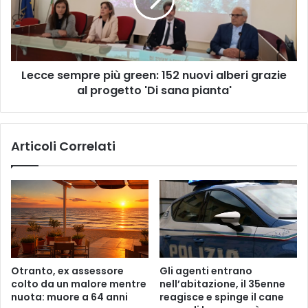
152
nuovi
alberi
grazie
al
Lecce sempre più green: 152 nuovi alberi grazie
progetto
'Di
al progetto 'Di sana pianta'
sana
pianta'
Articoli Correlati
Otranto, ex assessore
Gli agenti entrano
colto da un malore mentre
nell’abitazione, il 35enne
nuota: muore a 64 anni
reagisce e spinge il cane