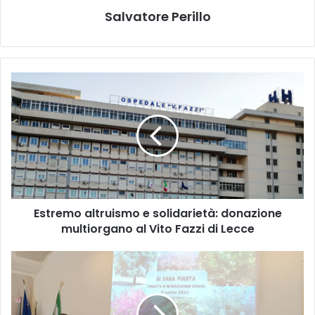
Salvatore Perillo
Estremo
altruismo
e
solidarietà:
donazione
multiorgano
al
Vito
Fazzi
Estremo altruismo e solidarietà: donazione
di
Lecce
multiorgano al Vito Fazzi di Lecce
Lecce
sempre
più
green: