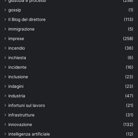
giustizia e processi
(258)
gossip
(1)
Il Blog del direttore
(113)
immigrazione
(5)
imprese
(258)
incendio
(36)
inchiesta
(6)
incidente
(16)
inclusione
(23)
indagini
(23)
industria
(47)
infortuni sul lavoro
(21)
infrastrutture
(31)
innovazione
(132)
intelligenza artificiale
(12)