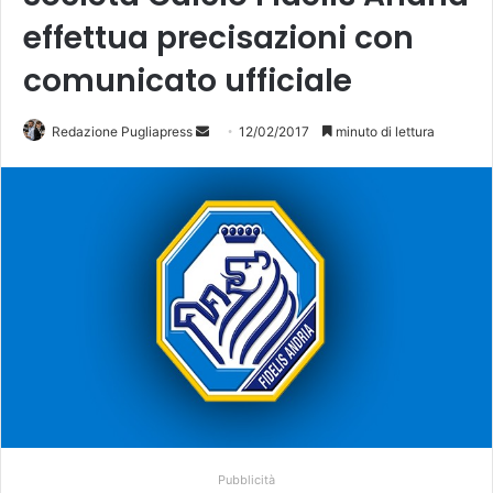
effettua precisazioni con
comunicato ufficiale
Redazione Pugliapress
I
12/02/2017
minuto di lettura
n
v
i
a
u
n
'
e
m
a
i
l
Pubblicità