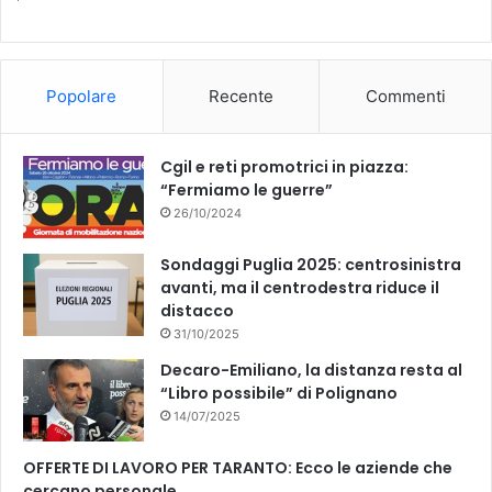
e
l
b
u
r
'
i
A
o
b
1
s
Popolare
Recente
Commenti
9
s
o
e
e
e
n
s
k
Cgil e reti promotrici in piazza:
n
s
“Fermiamo le guerre”
e
o
d
26/10/2024
r
e
e
l
M
Sondaggi Puglia 2025: centrosinistra
l
o
avanti, ma il centrodestra riduce il
u
r
distacco
o
e
31/10/2025
g
s
Decaro-Emiliano, la distanza resta al
o
e
“Libro possibile” di Polignano
a
14/07/2025
l
C
OFFERTE DI LAVORO PER TARANTO: Ecco le aziende che
a
cercano personale