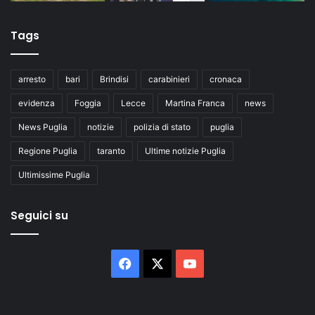
Tags
arresto
bari
Brindisi
carabinieri
cronaca
evidenza
Foggia
Lecce
Martina Franca
news
News Puglia
notizie
polizia di stato
puglia
Regione Puglia
taranto
Ultime notizie Puglia
Ultimissime Puglia
Seguici su
Facebook
X
You
Tube