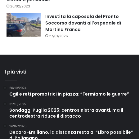
p
20/02/2023
o
g
Investita la caposala del Pronto
r
Soccorso davanti all’ospedale di
u
Martina Franca
p
27/01/2026
p
o
P
d
D
I più visti
e
P
e
26/10/2024
l
Cgil e reti promotrici in piazza: “Fermiamo le guerre”
l
e
31/10/2025
Sondaggi Puglia 2025: centrosinistra avanti, ma il
g
centrodestra riduce il distacco
r
i
14/07/2025
n
Decaro-Emiliano, la distanza resta al “Libro possibile”
o
di Polignano