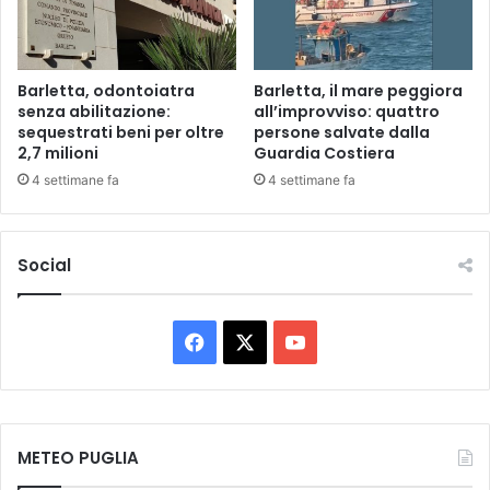
,
l
a
i
r
c
r
a
Barletta, odontoiatra
Barletta, il mare peggiora
e
s
senza abilitazione:
all’improvviso: quattro
s
sequestrati beni per oltre
persone salvate dalla
u
t
2,7 milioni
Guardia Costiera
l
a
l
4 settimane fa
4 settimane fa
t
a
o
q
d
u
Social
a
e
i
s
C
t
a
i
F
X
Y
r
o
a
a
o
n
b
e
i
c
u
d
n
e
METEO PUGLIA
e
T
i
l