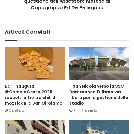
questione dell'Assessore Morese al
c
o
o
Capogruppo Pd De Pellegrino
-
l
r
t
a
a
Articoli Correlati
p
d
i
i
n
f
a
f
i
e
n
r
t
e
a
n
b
z
Bari inaugura
Il San Nicola verso la SSC
a
i
#CambiaGesto 2026:
Bari: manca l’ultimo via
c
a
raccolti oltre tre chili di
libera per la gestione dello
c
t
mozziconi a San Girolamo
stadio
h
a
3 settimane fa
3 settimane fa
e
,
r
r
i
e
a
p