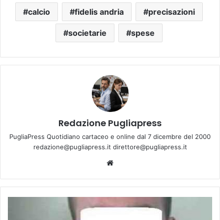
calcio
fidelis andria
precisazioni
societarie
spese
Redazione Pugliapress
PugliaPress Quotidiano cartaceo e online dal 7 dicembre del 2000
redazione@pugliapress.it direttore@pugliapress.it
We
bsi
te
F
o