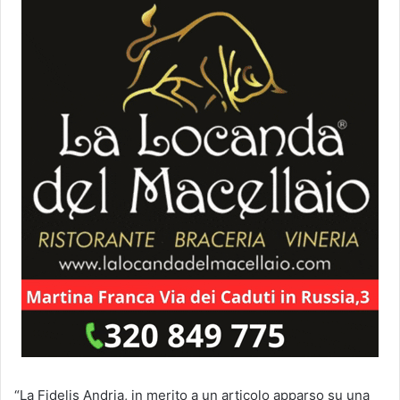
“La Fidelis Andria, in merito a un articolo apparso su una