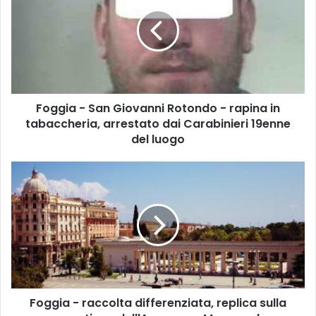
g
g
i
a
-
S
a
Foggia - San Giovanni Rotondo - rapina in
n
tabaccheria, arrestato dai Carabinieri 19enne
G
i
del luogo
o
v
F
a
o
n
g
n
g
i
i
R
a
o
-
t
r
o
a
n
Foggia - raccolta differenziata, replica sulla
c
d