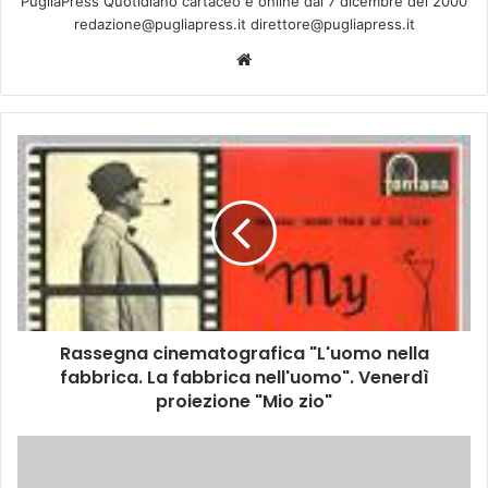
PugliaPress Quotidiano cartaceo e online dal 7 dicembre del 2000
redazione@pugliapress.it direttore@pugliapress.it
We
bsi
te
R
a
s
s
e
g
n
a
c
Rassegna cinematografica "L'uomo nella
i
fabbrica. La fabbrica nell'uomo". Venerdì
n
e
proiezione "Mio zio"
m
a
B
t
o