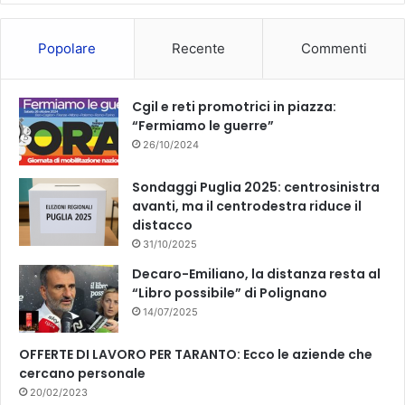
o
b
Popolare
Recente
Commenti
o
e
k
Cgil e reti promotrici in piazza:
“Fermiamo le guerre”
26/10/2024
Sondaggi Puglia 2025: centrosinistra
avanti, ma il centrodestra riduce il
distacco
31/10/2025
Decaro-Emiliano, la distanza resta al
“Libro possibile” di Polignano
14/07/2025
OFFERTE DI LAVORO PER TARANTO: Ecco le aziende che
cercano personale
20/02/2023