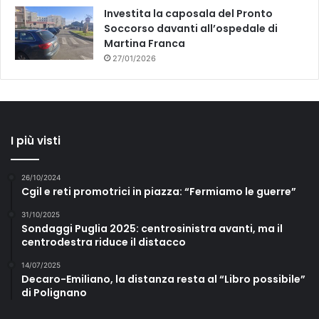
Investita la caposala del Pronto
Soccorso davanti all’ospedale di
Martina Franca
27/01/2026
I più visti
26/10/2024
Cgil e reti promotrici in piazza: “Fermiamo le guerre”
31/10/2025
Sondaggi Puglia 2025: centrosinistra avanti, ma il
centrodestra riduce il distacco
14/07/2025
Decaro-Emiliano, la distanza resta al “Libro possibile”
di Polignano