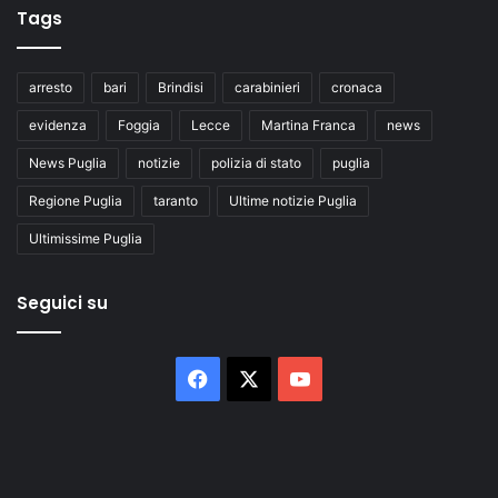
Tags
arresto
bari
Brindisi
carabinieri
cronaca
evidenza
Foggia
Lecce
Martina Franca
news
News Puglia
notizie
polizia di stato
puglia
Regione Puglia
taranto
Ultime notizie Puglia
Ultimissime Puglia
Seguici su
Facebook
X
You
Tube