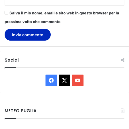
o
n
e
Salva il mio nome, email e sito web in questo browser per la
"
prossima volta che commento.
M
i
o
z
i
o
Social
"
F
X
Y
a
o
c
u
METEO PUGLIA
e
T
b
u