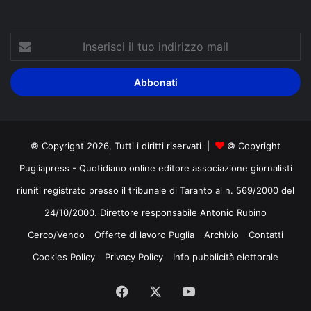
Inserisci
il
tuo
indirizzo
mail
© Copyright 2026, Tutti i diritti riservati |
© Copyright
Pugliapress - Quotidiano online editore associazione giornalisti
riuniti registrato presso il tribunale di Taranto al n. 569/2000 del
24/10/2000. Direttore responsabile Antonio Rubino
Cerco/Vendo
Offerte di lavoro Puglia
Archivio
Contatti
Cookies Policy
Privacy Policy
Info pubblicità elettorale
Facebook
X
You