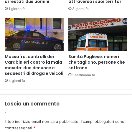
arrestati due uomini
attraverso i suoi territori
b
a
1 giorno fa
3 giorni fa
b
n
r
o
i
"
c
a
.
L
a
Massafra, controlli dei
Sanità Pugliese: numeri
f
Carabinieri contro la mala
che tagliano, persone che
a
movida: due denunce e
soffrono.
b
sequestri di droga e veicoli
1 settimana fa
b
4 giorni fa
r
i
c
Lascia un commento
a
n
e
Il tuo indirizzo email non sarà pubblicato.
I campi obbligatori sono
l
contrassegnati
*
l