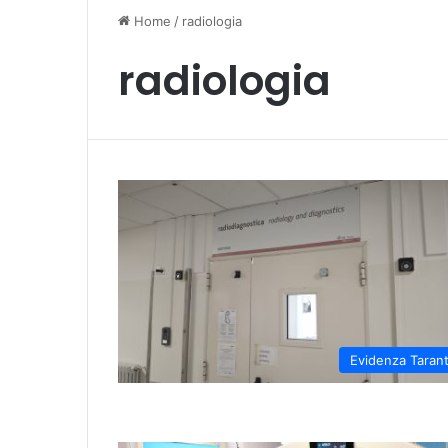
Home
/
radiologia
radiologia
Evidenza Taran