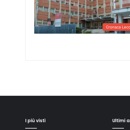
Cronaca Lec
I più visti
Ultimi 