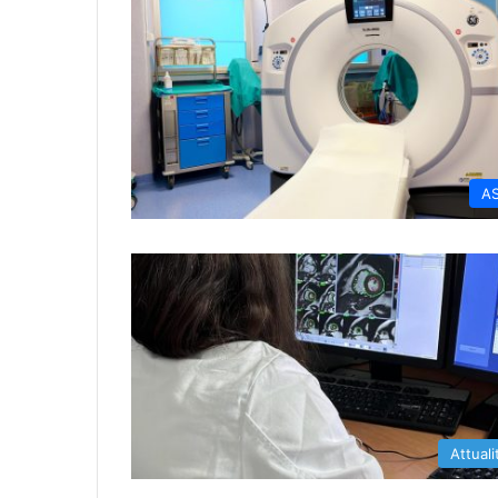
A
Attuali