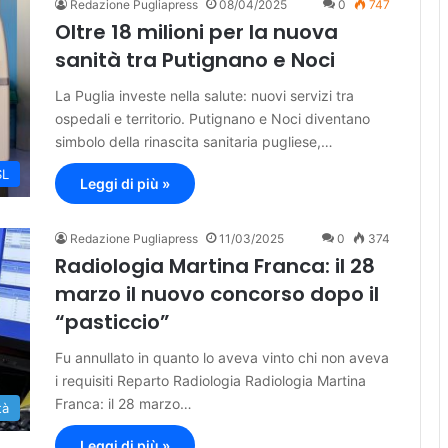
Redazione Pugliapress
08/04/2025
0
747
Oltre 18 milioni per la nuova
sanità tra Putignano e Noci
La Puglia investe nella salute: nuovi servizi tra
ospedali e territorio. Putignano e Noci diventano
simbolo della rinascita sanitaria pugliese,…
SL
Leggi di più »
Redazione Pugliapress
11/03/2025
0
374
Radiologia Martina Franca: il 28
marzo il nuovo concorso dopo il
“pasticcio”
Fu annullato in quanto lo aveva vinto chi non aveva
i requisiti Reparto Radiologia Radiologia Martina
Franca: il 28 marzo…
tà
Leggi di più »