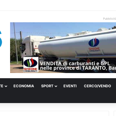
una villa confiscata alla mafia in un micro nido: nasce anche il cimitero p
Pubblicit
TE
ECONOMIA
SPORT
EVENTI
CERCO/VENDO