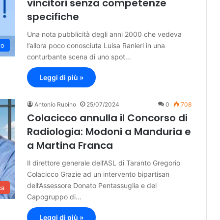
vincitori senza competenze
specifiche
Una nota pubblicità degli anni 2000 che vedeva
l’allora poco conosciuta Luisa Ranieri in una
to
conturbante scena di uno spot…
Leggi di più »
Antonio Rubino
25/07/2024
0
708
Colacicco annulla il Concorso di
Radiologia: Modoni a Manduria e
a Martina Franca
Il direttore generale dell’ASL di Taranto Gregorio
Colacicco Grazie ad un intervento bipartisan
dell’Assessore Donato Pentassuglia e del
ca
Capogruppo di…
Leggi di più »