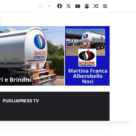
Facebook
X
You Tube
Accedi
Un articolo a c
Barra lateral
er animali
à
PUGLIAPRESS TV