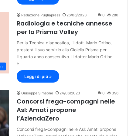
Redazione Pugliapress
26/06/2023
0
280
Radiologia e tecniche annesse
per la Prisma Volley
Per la Tecnica diagnostica, il dott. Mario Ortino,
presterà il suo servizio alla Gioiella Prisma per
il quarto anno consecutivo. Il dottor Mario Ortino
è…
to
Leggi di più »
Giuseppe Simeone
24/06/2023
0
396
Concorsi frega-compagni nelle
Asl: Amati propone
l’AziendaZero
Concorsi frega-compagni nelle Asl: Amati propone