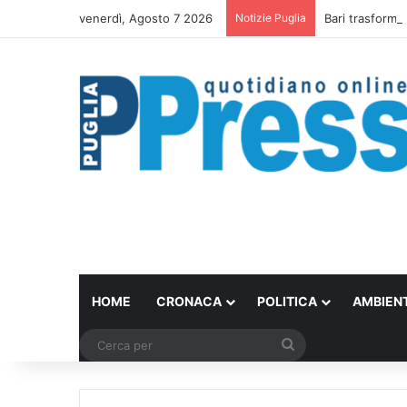
venerdì, Agosto 7 2026
Notizie Puglia
Bari trasforma 
HOME
CRONACA
POLITICA
AMBIEN
Cerca
per