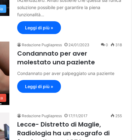
l’AziendaZero. Amati sostiene che questa sia l’unica
soluzione possibile per garantire la piena
ia
funzionalità…
Leggi di più »
Redazione Pugliapress
24/01/2023
0
318
Condannato per aver
molestato una paziente
Condannato per aver palpeggiato una paziente
Leggi di più »
ca
Redazione Pugliapress
17/11/2017
255
Lecce- Distretto di Maglie,
Radiologia ha un ecografo di