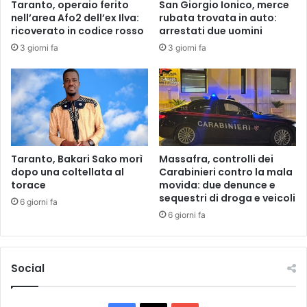
Taranto, operaio ferito
San Giorgio Ionico, merce
T
I
nell’area Afo2 dell’ex Ilva:
rubata trovata in auto:
U
I
ricoverato in codice rosso
arrestati due uomini
T
N
3 giorni fa
3 giorni fa
E
F
L
A
A
M
A
I
G
G
R
L
O
I
A
A
Taranto, Bakari Sako morì
Massafra, controlli dei
L
E
dopo una coltellata al
Carabinieri contro la mala
I
D
torace
movida: due denunce e
M
sequestri di droga e veicoli
E
6 giorni fa
E
T
6 giorni fa
N
E
T
N
A
Z
Social
R
I
E
O
S
N