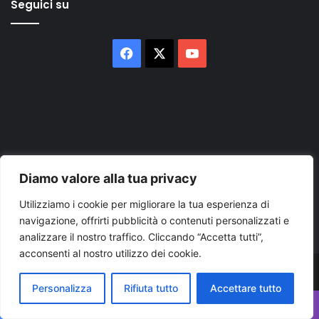
Seguici su
Facebook
X
You
Tube
Inserisci
Diamo valore alla tua privacy
il
tuo
Utilizziamo i cookie per migliorare la tua esperienza di
indirizzo
navigazione, offrirti pubblicità o contenuti personalizzati e
mail
analizzare il nostro traffico. Cliccando “Accetta tutti”,
acconsenti al nostro utilizzo dei cookie.
© Copyright 2026, Tutti i diritti riservati |
© Copyright
Personalizza
Rifiuta tutto
Accettare tutto
Pugliapress - Quotidiano online editore associazione giornalisti