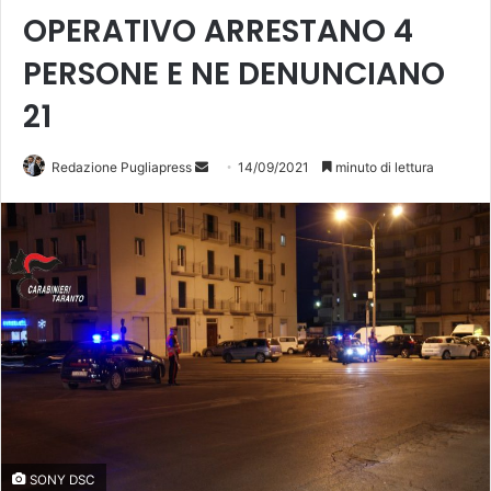
OPERATIVO ARRESTANO 4
PERSONE E NE DENUNCIANO
21
Redazione Pugliapress
I
14/09/2021
minuto di lettura
n
v
i
a
u
n
'
e
m
a
i
SONY DSC
l