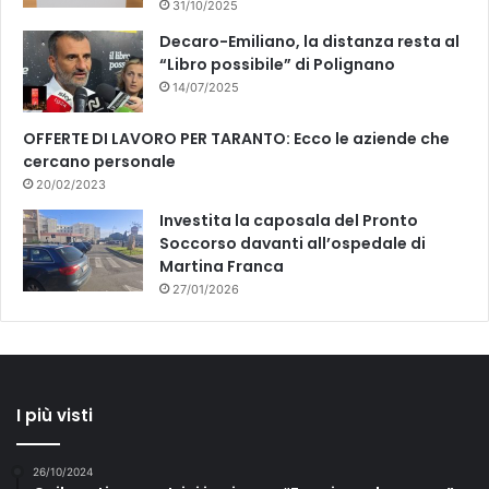
T
31/10/2025
A
Decaro-Emiliano, la distanza resta al
T
“Libro possibile” di Polignano
O
14/07/2025
OFFERTE DI LAVORO PER TARANTO: Ecco le aziende che
cercano personale
20/02/2023
Investita la caposala del Pronto
Soccorso davanti all’ospedale di
Martina Franca
27/01/2026
I più visti
26/10/2024