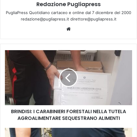
Redazione Pugliapress
PugliaPress Quotidiano cartaceo e online dal 7 dicembre del 2000
redazione@pugliapress.it direttore@pugliapress.it
We
bsi
te
B
R
I
N
D
I
S
I
:
BRINDISI: I CARABINIERI FORESTALI NELLA TUTELA
I
AGROALIMENTARE SEQUESTRANO ALIMENTI
C
A
R
C
A