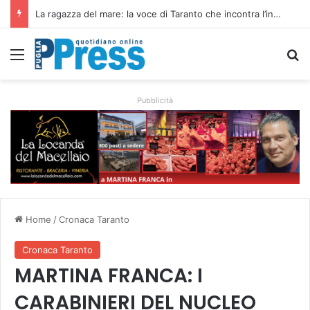
Siccità e caro gasolio colpiscono le campagne pugliesi: irrigare costa il 50,6% in più
Menu
C
Pubblicità
Home
/
Cronaca Taranto
Cronaca Taranto
MARTINA FRANCA: I
CARABINIERI DEL NUCLEO