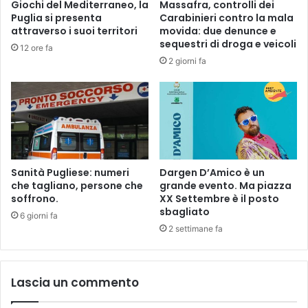
Giochi del Mediterraneo, la
Massafra, controlli dei
d
t
Puglia si presenta
Carabinieri contro la mala
e
e
attraverso i suoi territori
movida: due denunce e
c
a
sequestri di droga e veicoli
12 ore fa
i
v
2 giorni fa
s
e
o
g
t
l
r
i
a
a
i
r
l
e
p
l
Sanità Pugliese: numeri
Dargen D’Amico è un
e
a
che tagliano, persone che
grande evento. Ma piazza
g
soffrono.
XX Settembre è il posto
s
sbagliato
g
a
6 giorni fa
i
l
2 settimane fa
o
m
e
a
d
d
Lascia un commento
i
e
l
l