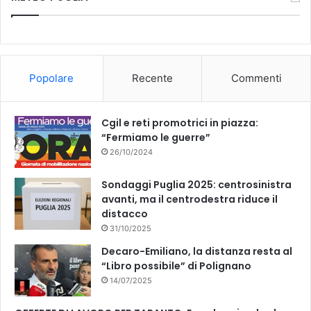
e
T
b
u
o
b
Popolare
Recente
Commenti
o
e
k
Cgil e reti promotrici in piazza:
“Fermiamo le guerre”
26/10/2024
Sondaggi Puglia 2025: centrosinistra
avanti, ma il centrodestra riduce il
distacco
31/10/2025
Decaro-Emiliano, la distanza resta al
“Libro possibile” di Polignano
14/07/2025