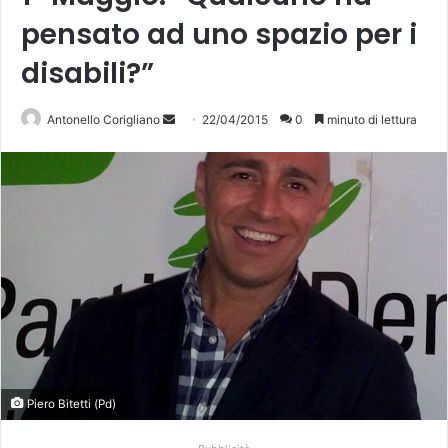
pensato ad uno spazio per i
disabili?”
Antonello Corigliano
I
22/04/2015
0
minuto di lettura
n
v
i
a
u
n
'
e
m
a
i
Piero Bitetti (Pd)
l