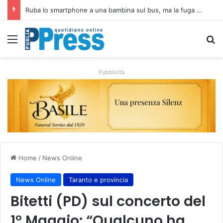
Ruba lo smartphone a una bambina sul bus, ma la fuga dura pochi minuti: decisivo un commissario fuori servizio
Menu
C
Pubblicità
Home
/
News Online
News Online
Taranto e provincia
Bitetti (PD) sul concerto del
1° Maggio: “Qualcuno ha