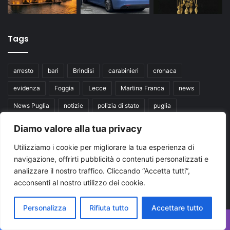
Tags
arresto
bari
Brindisi
carabinieri
cronaca
evidenza
Foggia
Lecce
Martina Franca
news
News Puglia
notizie
polizia di stato
puglia
Regione Puglia
taranto
Ultime notizie Puglia
Diamo valore alla tua privacy
Ultimissime Puglia
Utilizziamo i cookie per migliorare la tua esperienza di
navigazione, offrirti pubblicità o contenuti personalizzati e
Seguici su
analizzare il nostro traffico. Cliccando “Accetta tutti”,
acconsenti al nostro utilizzo dei cookie.
Facebook
X
You
Personalizza
Rifiuta tutto
Accettare tutto
Tube