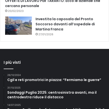
OFFERTE DI LAVORO PER TARANTO: Ecco le aziende che
cercano personale
20/02/2023
Investita la caposala del Pronto
Soccorso davanti all’ospedale di
Martina Franca
27/01/2026
I più visti
26/10/2024
Cgil e reti promotrici in piazza: “Fermiamo le guerre”
31/10/2025
Sondaggi Puglia 2025: centrosinistra avanti, ma il
centrodestra riduce il distacco
14/07/2025