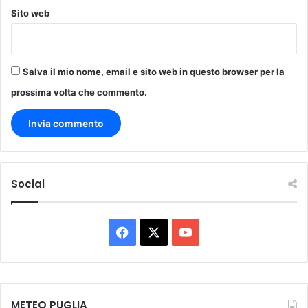
c
Sito web
o
m
p
o
Salva il mio nome, email e sito web in questo browser per la
s
i
prossima volta che commento.
z
i
o
n
e
.
Social
F
X
Y
a
o
c
u
METEO PUGLIA