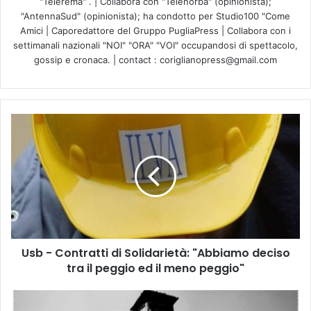
"Telerema" . | Collabora con "Telenorba" (opinionista);
"AntennaSud" (opinionista); ha condotto per Studio100 "Come
Amici | Caporedattore del Gruppo PugliaPress | Collabora con i
settimanali nazionali "NOI" "ORA" "VOI" occupandosi di spettacolo,
gossip e cronaca. | contact : coriglianopress@gmail.com
U
s
b
-
C
o
n
t
r
Usb - Contratti di Solidarietà: "Abbiamo deciso
a
tra il peggio ed il meno peggio"
t
t
i
N
d