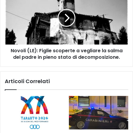
o
i
v
S
o
o
l
l
i
i
(
d
L
a
E
r
Novoli (LE): Figlie scoperte a vegliare la salma
)
i
del padre in pieno stato di decomposizione.
:
e
F
t
i
à
g
Articoli Correlati
:
l
"
i
A
e
b
s
b
c
i
o
a
p
m
e
o
r