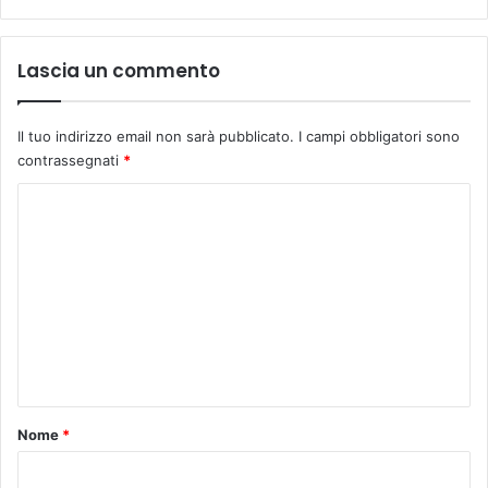
l
l
e
a
n
Lascia un commento
Il tuo indirizzo email non sarà pubblicato.
I campi obbligatori sono
contrassegnati
*
C
o
m
m
e
n
t
o
Nome
*
*