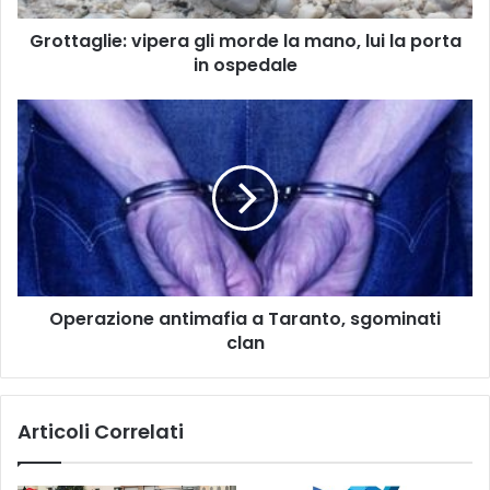
i
Grottaglie: vipera gli morde la mano, lui la porta
e
in ospedale
:
v
i
O
p
p
e
e
r
r
a
a
g
z
l
i
i
o
m
n
o
Operazione antimafia a Taranto, sgominati
e
r
clan
a
d
n
e
t
l
i
Articoli Correlati
a
m
m
a
a
f