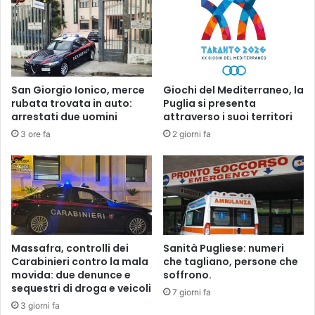
n
i
o
a
,
a
l
T
u
a
i
r
San Giorgio Ionico, merce
Giochi del Mediterraneo, la
l
a
rubata trovata in auto:
Puglia si presenta
a
n
arrestati due uomini
attraverso i suoi territori
p
t
3 ore fa
2 giorni fa
o
o
r
,
t
s
a
g
i
o
n
m
o
i
s
n
Massafra, controlli dei
Sanità Pugliese: numeri
p
a
Carabinieri contro la mala
che tagliano, persone che
e
t
movida: due denunce e
soffrono.
d
sequestri di droga e veicoli
i
7 giorni fa
a
c
3 giorni fa