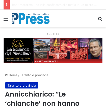
Rubano strumenti e farmaci ai medici dei migranti a Bari: ferme le visite a Nardò
Menu
C
Pubblicità
Home
/
Taranto e provincia
Taranto e provincia
Annicchiarico: “Le
‘chianche’ non hanno