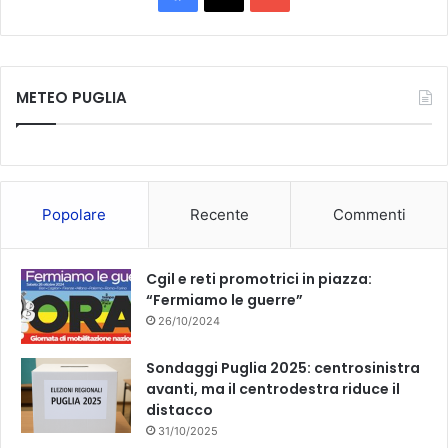
a
o
c
u
METEO PUGLIA
e
T
b
u
o
b
Popolare
Recente
Commenti
o
e
k
Cgil e reti promotrici in piazza:
“Fermiamo le guerre”
26/10/2024
Sondaggi Puglia 2025: centrosinistra
avanti, ma il centrodestra riduce il
distacco
31/10/2025