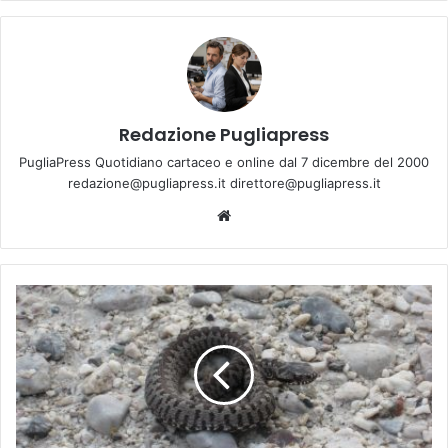
Redazione Pugliapress
PugliaPress Quotidiano cartaceo e online dal 7 dicembre del 2000
redazione@pugliapress.it direttore@pugliapress.it
We
bsi
te
G
r
o
t
t
a
g
l