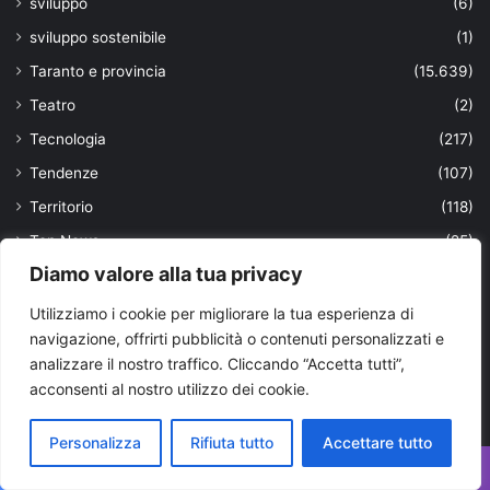
sviluppo
(6)
sviluppo sostenibile
(1)
Taranto e provincia
(15.639)
Teatro
(2)
Tecnologia
(217)
Tendenze
(107)
Territorio
(118)
Top News
(25)
Diamo valore alla tua privacy
trasporti
(170)
truffa
(38)
Utilizziamo i cookie per migliorare la tua esperienza di
navigazione, offrirti pubblicità o contenuti personalizzati e
turismo
(356)
analizzare il nostro traffico. Cliccando “Accetta tutti”,
ultimissime
(1.901)
acconsenti al nostro utilizzo dei cookie.
università
(63)
Personalizza
Rifiuta tutto
Accettare tutto
Uomini
(103)
urbanistica locale
(5)