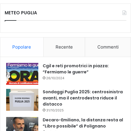
c
u
METEO PUGLIA
e
T
b
u
o
b
Popolare
Recente
Commenti
o
e
k
Cgil e reti promotrici in piazza:
“Fermiamo le guerre”
26/10/2024
Sondaggi Puglia 2025: centrosinistra
avanti, ma il centrodestra riduce il
distacco
31/10/2025
Decaro-Emiliano, la distanza resta al
“Libro possibile” di Polignano