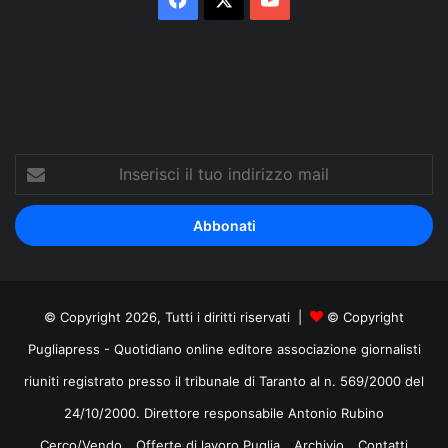
Tube
Inserisci
il
tuo
indirizzo
mail
© Copyright 2026, Tutti i diritti riservati |
© Copyright
Pugliapress - Quotidiano online editore associazione giornalisti
riuniti registrato presso il tribunale di Taranto al n. 569/2000 del
24/10/2000. Direttore responsabile Antonio Rubino
Cerco/Vendo
Offerte di lavoro Puglia
Archivio
Contatti