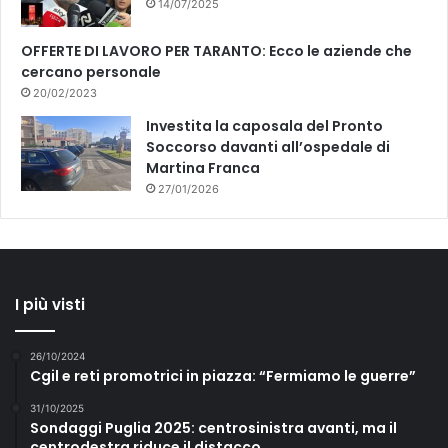
14/07/2025
OFFERTE DI LAVORO PER TARANTO: Ecco le aziende che
cercano personale
20/02/2023
Investita la caposala del Pronto
Soccorso davanti all’ospedale di
Martina Franca
27/01/2026
I più visti
26/10/2024
Cgil e reti promotrici in piazza: “Fermiamo le guerre”
31/10/2025
Sondaggi Puglia 2025: centrosinistra avanti, ma il
centrodestra riduce il distacco