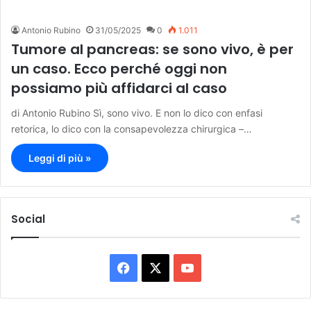
Antonio Rubino
31/05/2025
0
1.011
Tumore al pancreas: se sono vivo, è per
un caso. Ecco perché oggi non
possiamo più affidarci al caso
di Antonio Rubino Sì, sono vivo. E non lo dico con enfasi
retorica, lo dico con la consapevolezza chirurgica –…
Leggi di più »
Social
F
X
Y
a
o