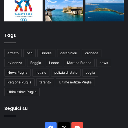
Tags
arresto
bari
Brindisi
carabinieri
cronaca
evidenza
Foggia
Lecce
Martina Franca
news
News Puglia
notizie
polizia di stato
puglia
Regione Puglia
taranto
Ultime notizie Puglia
Ultimissime Puglia
Seguici su
Facebook
X
You