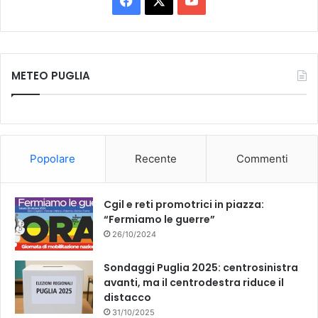
F
X
Y
a
o
c
u
METEO PUGLIA
e
T
b
u
o
b
Popolare
Recente
Commenti
o
e
k
Cgil e reti promotrici in piazza:
“Fermiamo le guerre”
26/10/2024
Sondaggi Puglia 2025: centrosinistra
avanti, ma il centrodestra riduce il
distacco
31/10/2025