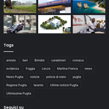
Tags
arresto
bari
Brindisi
carabinieri
cronaca
evidenza
Foggia
Lecce
Martina Franca
news
News Puglia
notizie
polizia di stato
puglia
Regione Puglia
taranto
Ultime notizie Puglia
Ultimissime Puglia
Seguici su