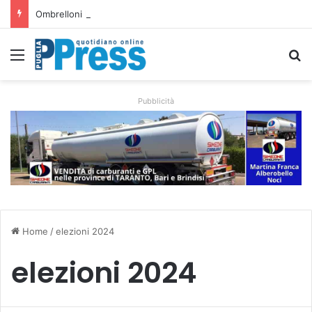
Ombrelloni lasciati sulle spiagge libere, controlli a Vieste e Peschici: liberati oltre 5mila metri quadrati
Menu
C
Pubblicità
Home
/
elezioni 2024
elezioni 2024