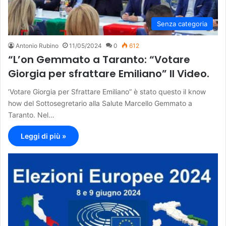
Senza categoria
Antonio Rubino
11/05/2024
0
612
“L’on Gemmato a Taranto: “Votare
Giorgia per sfrattare Emiliano” Il Video.
‘Votare Giorgia per Sfrattare Emiliano” è stato questo il know
how del Sottosegretario alla Salute Marcello Gemmato a
Taranto. Nel…
Leggi di più »