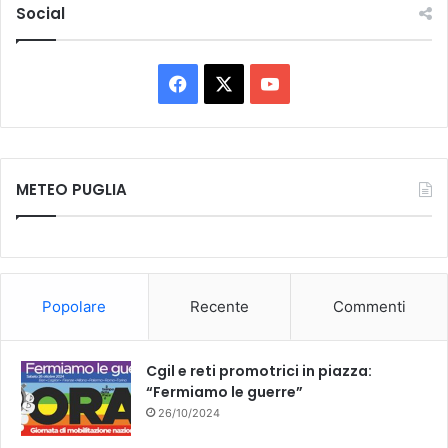
Social
Facebook
X
You
Tube
METEO PUGLIA
Popolare
Recente
Commenti
Cgil e reti promotrici in piazza:
“Fermiamo le guerre”
26/10/2024