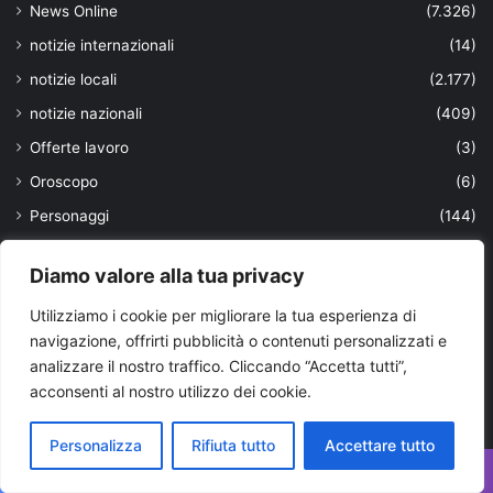
News Online
(7.326)
notizie internazionali
(14)
notizie locali
(2.177)
notizie nazionali
(409)
Offerte lavoro
(3)
Oroscopo
(6)
Personaggi
(144)
Politica
(1.413)
Diamo valore alla tua privacy
Politica bari e bat
(302)
Utilizziamo i cookie per migliorare la tua esperienza di
Politica Brindisi
(202)
navigazione, offrirti pubblicità o contenuti personalizzati e
politica europea
(2)
analizzare il nostro traffico. Cliccando “Accetta tutti”,
Politica Foggia
(149)
acconsenti al nostro utilizzo dei cookie.
politica internazionale
(1)
Personalizza
Rifiuta tutto
Accettare tutto
Politica Lecce
(180)
politica nazionale
(1)
Facebook
X
WhatsApp
Telegram
Viber