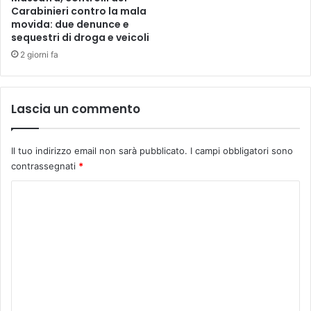
Carabinieri contro la mala
movida: due denunce e
sequestri di droga e veicoli
2 giorni fa
Lascia un commento
Il tuo indirizzo email non sarà pubblicato.
I campi obbligatori sono
contrassegnati
*
C
o
m
m
e
n