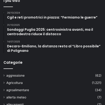
I più visti
26/10/2024
Cgil e reti promotrici in piazza: “Fermiamo le guerre”
31/10/2025
Sondaggi Puglia 2025: centrosinistra avanti, ma il
centrodestra riduce il distacco
14/07/2025
Decaro-Emiliano, la distanza resta al “Libro possibile”
di Polignano
Categorie
aggressione
(62)
Agricoltura
(1.221)
agroalimentare
(34)
allerta meteo
(7)
allevamenti
(7)