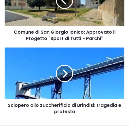
Ionico:
Approvato
il
Progetto
"Sport
Comune di San Giorgio Ionico: Approvato il
di
Tutti
Progetto "Sport di Tutti - Parchi"
-
Parchi"
Sciopero
allo
zuccherificio
di
Brindisi:
tragedia
e
protesta
Sciopero allo zuccherificio di Brindisi: tragedia e
protesta