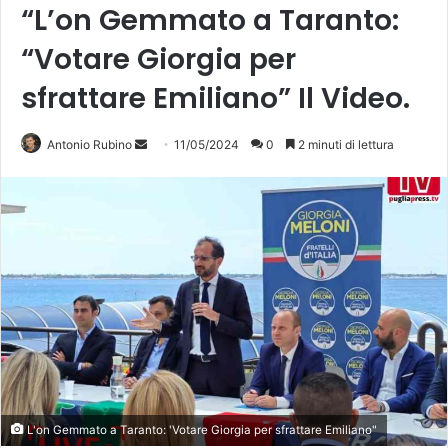
“L’on Gemmato a Taranto:
“Votare Giorgia per
sfrattare Emiliano” Il Video.
Invia
Antonio Rubino
11/05/2024
0
2 minuti di lettura
un'email
L'on Gemmato a Taranto: 'Votare Giorgia per sfrattare Emiliano"