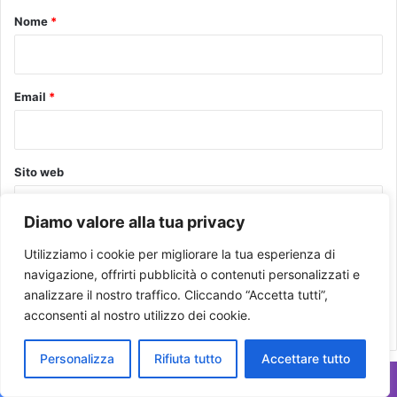
o
Nome
*
*
Email
*
Sito web
Diamo valore alla tua privacy
Salva il mio nome, email e sito web in questo browser per la
Utilizziamo i cookie per migliorare la tua esperienza di
navigazione, offrirti pubblicità o contenuti personalizzati e
prossima volta che commento.
analizzare il nostro traffico. Cliccando “Accetta tutti”,
acconsenti al nostro utilizzo dei cookie.
Personalizza
Rifiuta tutto
Accettare tutto
Social
Facebook
X
WhatsApp
Telegram
Viber