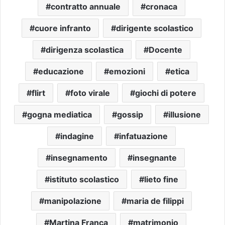
contratto annuale
cronaca
cuore infranto
dirigente scolastico
dirigenza scolastica
Docente
educazione
emozioni
etica
flirt
foto virale
giochi di potere
gogna mediatica
gossip
illusione
indagine
infatuazione
insegnamento
insegnante
istituto scolastico
lieto fine
manipolazione
maria de filippi
Martina Franca
matrimonio