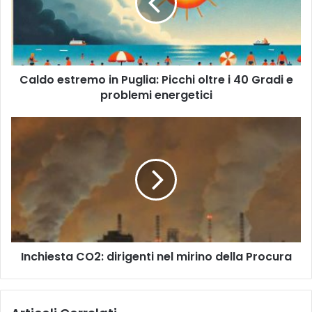
Picchi
oltre
i
40
Gradi
Caldo estremo in Puglia: Picchi oltre i 40 Gradi e
e
problemi
problemi energetici
energetici
Inchiesta
CO2:
dirigenti
nel
mirino
della
Procura
Inchiesta CO2: dirigenti nel mirino della Procura