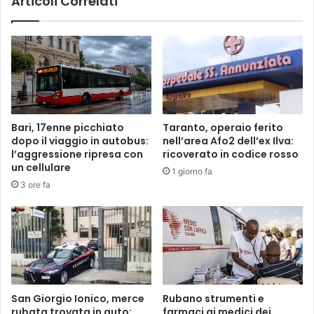
Articoli Correlati
Bari, 17enne picchiato
Taranto, operaio ferito
dopo il viaggio in autobus:
nell’area Afo2 dell’ex Ilva:
l’aggressione ripresa con
ricoverato in codice rosso
un cellulare
1 giorno fa
3 ore fa
San Giorgio Ionico, merce
Rubano strumenti e
rubata trovata in auto:
farmaci ai medici dei