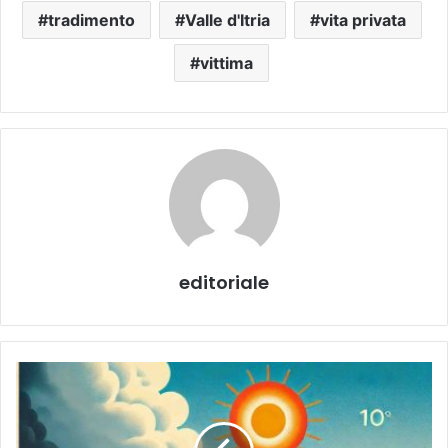
tradimento
Valle d'Itria
vita privata
vittima
editoriale
Caldo
estremo
in
Puglia: