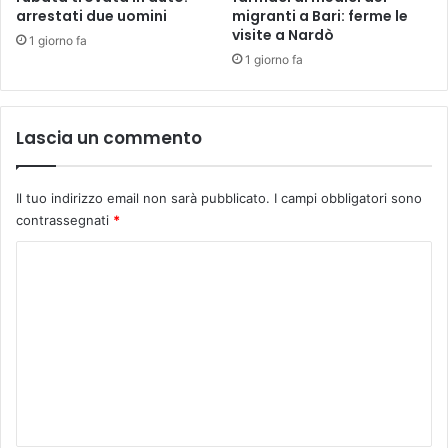
arrestati due uomini
migranti a Bari: ferme le
visite a Nardò
1 giorno fa
1 giorno fa
Lascia un commento
Il tuo indirizzo email non sarà pubblicato.
I campi obbligatori sono
contrassegnati
*
C
o
m
m
e
n
t