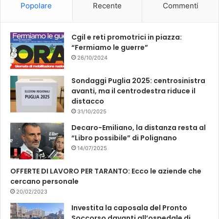
Popolare
Recente
Commenti
o
e
k
Cgil e reti promotrici in piazza:
“Fermiamo le guerre”
26/10/2024
Sondaggi Puglia 2025: centrosinistra
avanti, ma il centrodestra riduce il
distacco
31/10/2025
Decaro-Emiliano, la distanza resta al
“Libro possibile” di Polignano
14/07/2025
OFFERTE DI LAVORO PER TARANTO: Ecco le aziende che
cercano personale
20/02/2023
Investita la caposala del Pronto
Soccorso davanti all’ospedale di