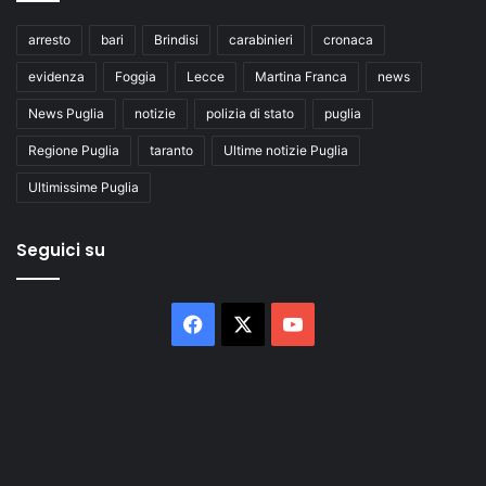
arresto
bari
Brindisi
carabinieri
cronaca
evidenza
Foggia
Lecce
Martina Franca
news
News Puglia
notizie
polizia di stato
puglia
Regione Puglia
taranto
Ultime notizie Puglia
Ultimissime Puglia
Seguici su
Facebook
X
You
Tube