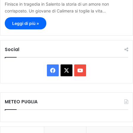
Finisce in tragedia in Salento la storia di un amore non
corrisposto. Un giovane di Calimera si toglie la vita…
Leggi di più »
Social
F
X
Y
a
o
c
u
METEO PUGLIA
e
T
b
u
o
b