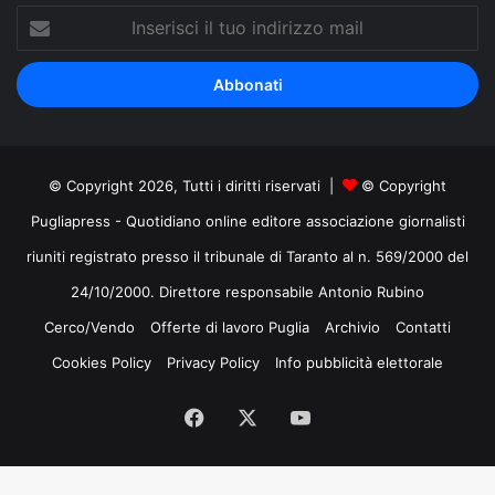
Inserisci
il
tuo
indirizzo
mail
© Copyright 2026, Tutti i diritti riservati |
© Copyright
Pugliapress - Quotidiano online editore associazione giornalisti
riuniti registrato presso il tribunale di Taranto al n. 569/2000 del
24/10/2000. Direttore responsabile Antonio Rubino
Cerco/Vendo
Offerte di lavoro Puglia
Archivio
Contatti
Cookies Policy
Privacy Policy
Info pubblicità elettorale
Facebook
X
You
Tube