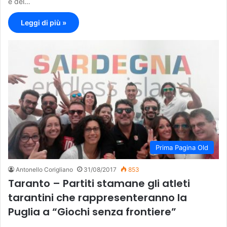
e del…
Leggi di più »
Prima Pagina Old
Antonello Corigliano
31/08/2017
853
Taranto – Partiti stamane gli atleti
tarantini che rappresenteranno la
Puglia a “Giochi senza frontiere”