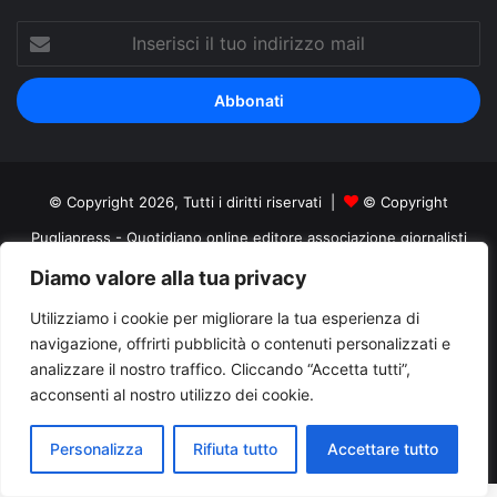
Inserisci
il
tuo
indirizzo
mail
© Copyright 2026, Tutti i diritti riservati |
© Copyright
Pugliapress - Quotidiano online editore associazione giornalisti
riuniti registrato presso il tribunale di Taranto al n. 569/2000 del
Diamo valore alla tua privacy
24/10/2000. Direttore responsabile Antonio Rubino
Utilizziamo i cookie per migliorare la tua esperienza di
navigazione, offrirti pubblicità o contenuti personalizzati e
Cerco/Vendo
Offerte di lavoro Puglia
Archivio
Contatti
analizzare il nostro traffico. Cliccando “Accetta tutti”,
Cookies Policy
Privacy Policy
Info pubblicità elettorale
acconsenti al nostro utilizzo dei cookie.
Facebook
X
You
Personalizza
Rifiuta tutto
Accettare tutto
Tube