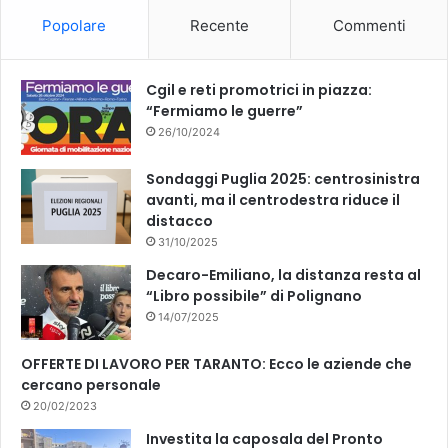
o
b
Popolare
Recente
Commenti
o
e
k
Cgil e reti promotrici in piazza:
“Fermiamo le guerre”
26/10/2024
Sondaggi Puglia 2025: centrosinistra
avanti, ma il centrodestra riduce il
distacco
31/10/2025
Decaro-Emiliano, la distanza resta al
“Libro possibile” di Polignano
14/07/2025
OFFERTE DI LAVORO PER TARANTO: Ecco le aziende che
cercano personale
20/02/2023
Investita la caposala del Pronto