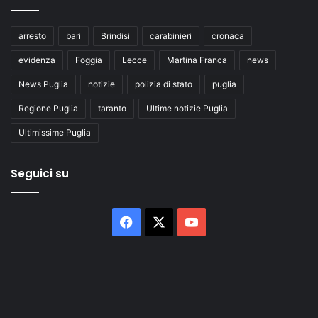
arresto
bari
Brindisi
carabinieri
cronaca
evidenza
Foggia
Lecce
Martina Franca
news
News Puglia
notizie
polizia di stato
puglia
Regione Puglia
taranto
Ultime notizie Puglia
Ultimissime Puglia
Seguici su
Facebook
X
You
Tube