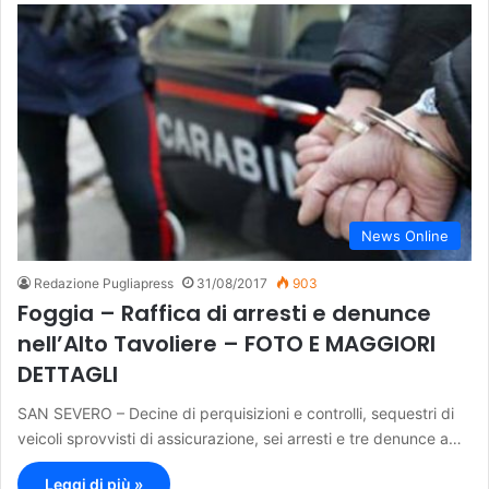
News Online
Redazione Pugliapress
31/08/2017
903
Foggia – Raffica di arresti e denunce
nell’Alto Tavoliere – FOTO E MAGGIORI
DETTAGLI
SAN SEVERO – Decine di perquisizioni e controlli, sequestri di
veicoli sprovvisti di assicurazione, sei arresti e tre denunce a…
Leggi di più »