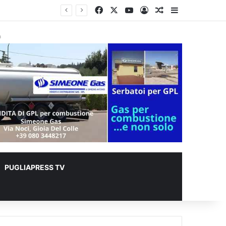
Facebook
X
You Tube
Accedi
Un articolo a c
Barra lateral
à
PUGLIAPRESS TV