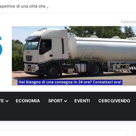
spettive di una città che prepara il proprio futuro
Pubblicit
TE
ECONOMIA
SPORT
EVENTI
CERCO/VENDO