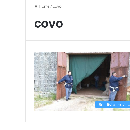
Home
/
covo
covo
Brindisi e provinc