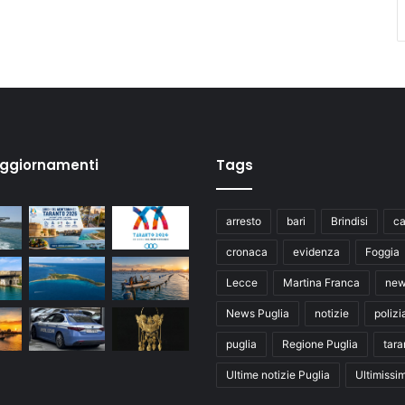
aggiornamenti
Tags
arresto
bari
Brindisi
ca
cronaca
evidenza
Foggia
Lecce
Martina Franca
ne
News Puglia
notizie
polizi
puglia
Regione Puglia
tara
Ultime notizie Puglia
Ultimissi