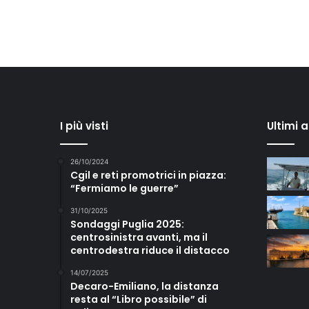
I più visti
Ultimi 
26/10/2024
Cgil e reti promotrici in piazza:
“Fermiamo le guerre”
31/10/2025
Sondaggi Puglia 2025:
centrosinistra avanti, ma il
centrodestra riduce il distacco
14/07/2025
Decaro-Emiliano, la distanza
resta al “Libro possibile” di