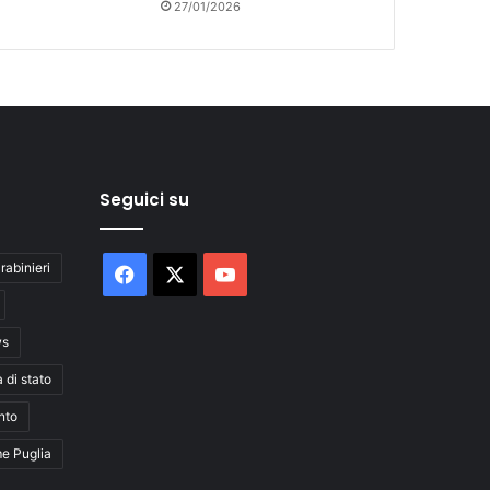
27/01/2026
Seguici su
rabinieri
Facebook
X
You
Tube
ws
a di stato
nto
me Puglia