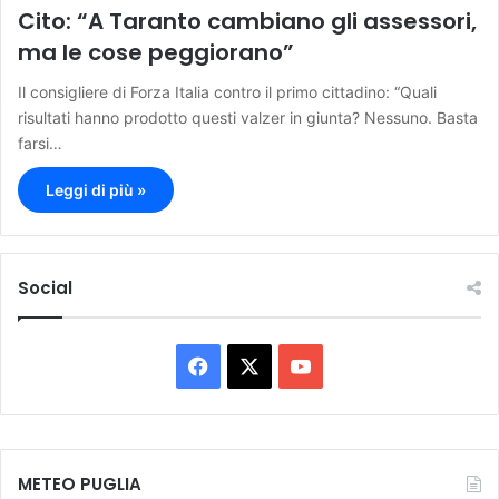
Cito: “A Taranto cambiano gli assessori,
ma le cose peggiorano”
Il consigliere di Forza Italia contro il primo cittadino: “Quali
risultati hanno prodotto questi valzer in giunta? Nessuno. Basta
farsi…
Leggi di più »
Social
F
X
Y
a
o
c
u
METEO PUGLIA