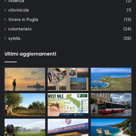
violenza
(2)
vitivinicola
(1)
Vivere in Puglia
(13)
volontariato
(24)
xylella
(29)
Ultimi aggiornamenti