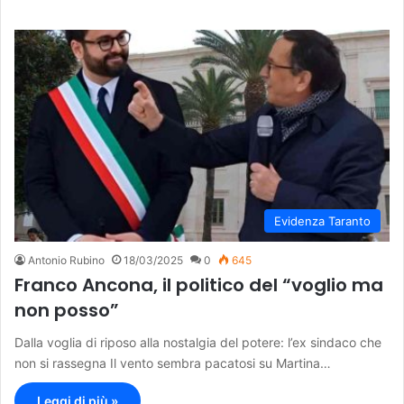
Evidenza Taranto
Antonio Rubino
18/03/2025
0
645
Franco Ancona, il politico del “voglio ma
non posso”
Dalla voglia di riposo alla nostalgia del potere: l’ex sindaco che
non si rassegna Il vento sembra pacatosi su Martina…
Leggi di più »