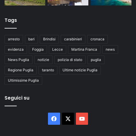
Tags
arresto
bari
Brindisi
carabinieri
cronaca
evidenza
Foggia
Lecce
Martina Franca
news
News Puglia
notizie
polizia di stato
puglia
Regione Puglia
taranto
Ultime notizie Puglia
Ultimissime Puglia
Seguici su
Facebook
X
You
Tube