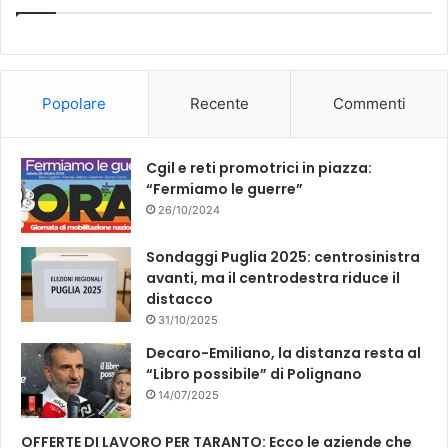
e
T
b
u
o
b
Popolare
Recente
Commenti
o
e
k
Cgil e reti promotrici in piazza:
“Fermiamo le guerre”
26/10/2024
Sondaggi Puglia 2025: centrosinistra
avanti, ma il centrodestra riduce il
distacco
31/10/2025
Decaro-Emiliano, la distanza resta al
“Libro possibile” di Polignano
14/07/2025
OFFERTE DI LAVORO PER TARANTO: Ecco le aziende che