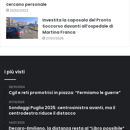
cercano personale
20/02/2023
Investita la caposala del Pronto
Soccorso davanti all’ospedale di
Martina Franca
27/01/2026
I più visti
26/10/2024
Cgil e reti promotrici in piazza: “Fermiamo le guerre”
31/10/2025
Sondaggi Puglia 2025: centrosinistra avanti, ma il
centrodestra riduce il distacco
14/07/2025
Decaro-Emiliano, la distanza resta al “Libro possibile”