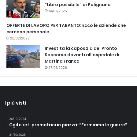
“Libro possibile” di Polignano
14/07/2025
OFFERTE DI LAVORO PER TARANTO: Ecco le aziende che
cercano personale
20/02/2023
Investita la caposala del Pronto
Soccorso davanti all’ospedale di
Martina Franca
27/01/2026
I più visti
26/10/2024
Cgil e reti promotrici in piazza: “Fermiamo le guerre”
31/10/2025