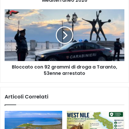
Mediterraneo 2026
Bloccato
con
92
grammi
di
droga
a
Taranto,
53enne
Bloccato con 92 grammi di droga a Taranto,
arrestato
53enne arrestato
Articoli Correlati