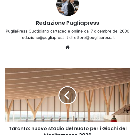
Redazione Pugliapress
PugliaPress Quotidiano cartaceo e online dal 7 dicembre del 2000
redazione@pugliapress.it direttore@pugliapress.it
Website
Taranto:
nuovo
stadio
del
nuoto
per
i
Giochi
del
Taranto: nuovo stadio del nuoto per i Giochi del
Mediterraneo
2026