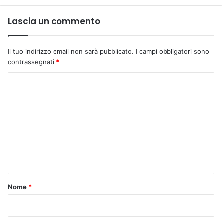
Lascia un commento
Il tuo indirizzo email non sarà pubblicato.
I campi obbligatori sono
contrassegnati
*
C
o
m
m
e
n
t
o
Nome
*
*