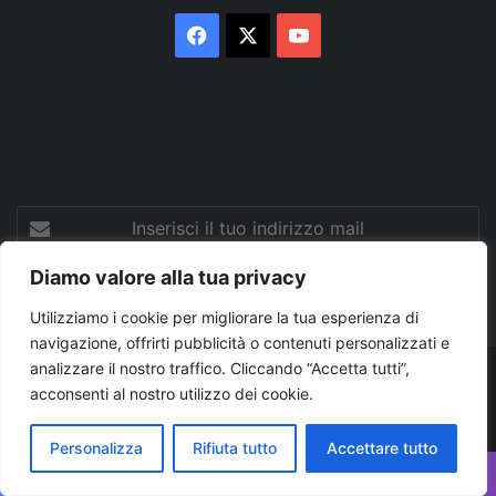
Facebook
X
You
Tube
Inserisci
il
tuo
Diamo valore alla tua privacy
indirizzo
mail
Utilizziamo i cookie per migliorare la tua esperienza di
navigazione, offrirti pubblicità o contenuti personalizzati e
analizzare il nostro traffico. Cliccando “Accetta tutti”,
© Copyright 2026, Tutti i diritti riservati |
© Copyright
acconsenti al nostro utilizzo dei cookie.
Pugliapress - Quotidiano online editore associazione giornalisti
Personalizza
Rifiuta tutto
Accettare tutto
riuniti registrato presso il tribunale di Taranto al n. 569/2000 del
24/10/2000. Direttore responsabile Antonio Rubino
Facebook
X
WhatsApp
Telegram
Viber