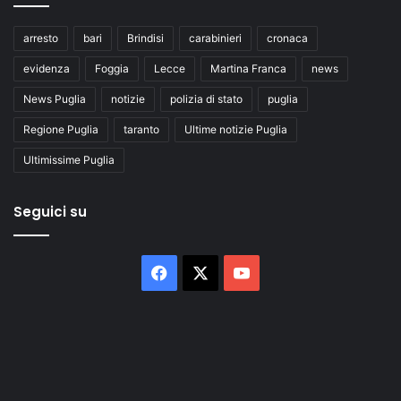
arresto
bari
Brindisi
carabinieri
cronaca
evidenza
Foggia
Lecce
Martina Franca
news
News Puglia
notizie
polizia di stato
puglia
Regione Puglia
taranto
Ultime notizie Puglia
Ultimissime Puglia
Seguici su
Facebook
X
You
Tube