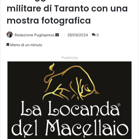
militare di Taranto con una
mostra fotografica
Invia
Redazione Pugliapress
28/09/2024
0
un'email
Meno di un minuto
Pubblicità