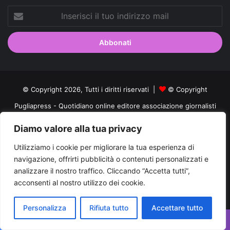
Inserisci
il
tuo
indirizzo
mail
© Copyright 2026, Tutti i diritti riservati |
© Copyright
Pugliapress - Quotidiano online editore associazione giornalisti
riuniti registrato presso il tribunale di Taranto al n. 569/2000 del
Diamo valore alla tua privacy
24/10/2000. Direttore responsabile Antonio Rubino
Utilizziamo i cookie per migliorare la tua esperienza di
Cerco/Vendo
Offerte di lavoro Puglia
Archivio
Contatti
navigazione, offrirti pubblicità o contenuti personalizzati e
analizzare il nostro traffico. Cliccando “Accetta tutti”,
Cookies Policy
Privacy Policy
Info pubblicità elettorale
acconsenti al nostro utilizzo dei cookie.
Facebook
X
You
Personalizza
Rifiuta tutto
Accettare tutto
Tube
Facebook
X
WhatsApp
Telegram
Viber