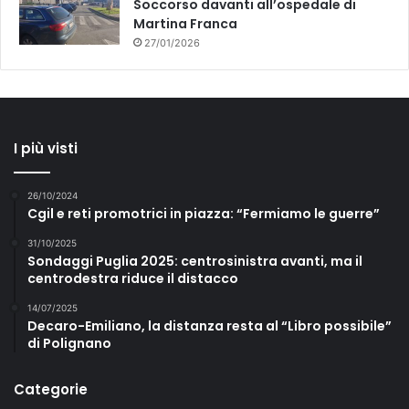
Soccorso davanti all’ospedale di
Martina Franca
27/01/2026
I più visti
26/10/2024
Cgil e reti promotrici in piazza: “Fermiamo le guerre”
31/10/2025
Sondaggi Puglia 2025: centrosinistra avanti, ma il
centrodestra riduce il distacco
14/07/2025
Decaro-Emiliano, la distanza resta al “Libro possibile”
di Polignano
Categorie