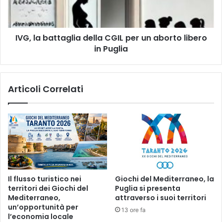
un
aborto
libero
IVG, la battaglia della CGIL per un aborto libero
in
Puglia
in Puglia
Articoli Correlati
Il flusso turistico nei
Giochi del Mediterraneo, la
territori dei Giochi del
Puglia si presenta
Mediterraneo,
attraverso i suoi territori
un’opportunità per
13 ore fa
l’economia locale