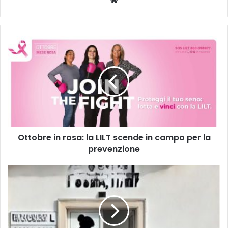
Ottobre
in
rosa:
la
LILT
scende
in
campo
per
Ottobre in rosa: la LILT scende in campo per la
la
prevenzione
prevenzione
IVG,
la
battaglia
della
CGIL
per