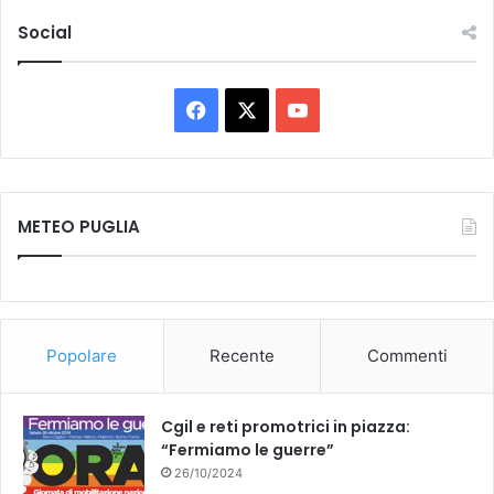
Social
Facebook
X
You
Tube
METEO PUGLIA
Popolare
Recente
Commenti
Cgil e reti promotrici in piazza:
“Fermiamo le guerre”
26/10/2024