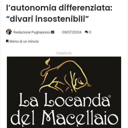
l’autonomia differenziata:
“divari insostenibili”
Invia
Redazione Pugliapress
09/07/2024
0
un'email
Meno di un minuto
Pubblicità