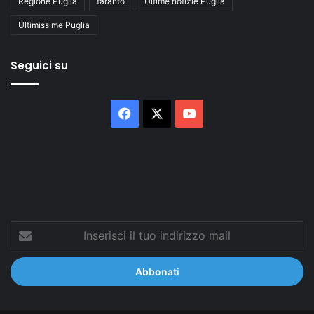
Regione Puglia
taranto
Ultime notizie Puglia
Ultimissime Puglia
Seguici su
Facebook
X
You
Tube
Inserisci
il
tuo
indirizzo
mail