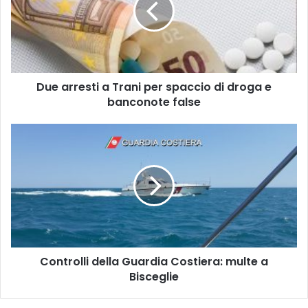
per
spaccio
di
droga
e
Due arresti a Trani per spaccio di droga e
banconote
false
banconote false
Controlli
della
Guardia
Costiera:
multe
a
Bisceglie
Controlli della Guardia Costiera: multe a
Bisceglie