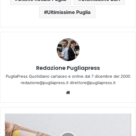
Ultimissime Puglia
Redazione Pugliapress
PugliaPress Quotidiano cartaceo e online dal 7 dicembre del 2000
redazione@pugliapress.it direttore@pugliapress.it
Website
Due
arresti
a
Trani