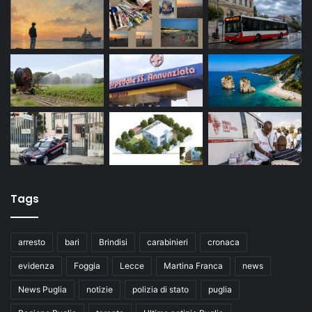
Tags
arresto
bari
Brindisi
carabinieri
cronaca
evidenza
Foggia
Lecce
Martina Franca
news
News Puglia
notizie
polizia di stato
puglia