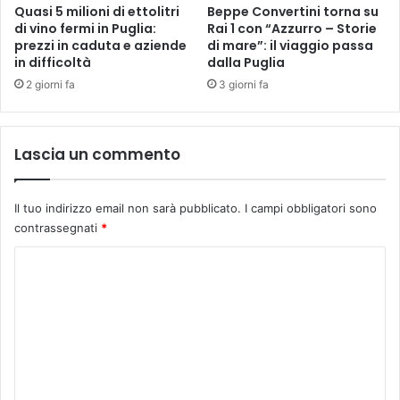
Quasi 5 milioni di ettolitri
Beppe Convertini torna su
di vino fermi in Puglia:
Rai 1 con “Azzurro – Storie
prezzi in caduta e aziende
di mare”: il viaggio passa
in difficoltà
dalla Puglia
2 giorni fa
3 giorni fa
Lascia un commento
Il tuo indirizzo email non sarà pubblicato.
I campi obbligatori sono
contrassegnati
*
C
o
m
m
e
n