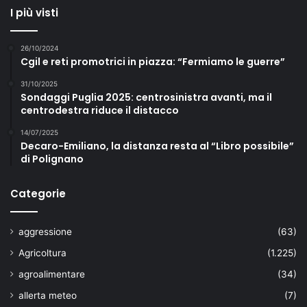
I più visti
26/10/2024
Cgil e reti promotrici in piazza: “Fermiamo le guerre”
31/10/2025
Sondaggi Puglia 2025: centrosinistra avanti, ma il
centrodestra riduce il distacco
14/07/2025
Decaro-Emiliano, la distanza resta al “Libro possibile”
di Polignano
Categorie
aggressione
(63)
Agricoltura
(1.225)
agroalimentare
(34)
allerta meteo
(7)