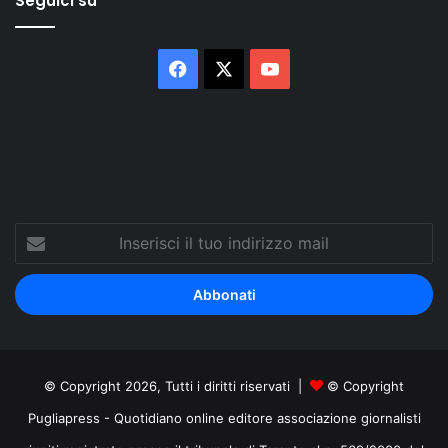
Seguici su
Facebook
X
You
Tube
Inserisci
il
tuo
indirizzo
mail
© Copyright 2026, Tutti i diritti riservati |
© Copyright
Pugliapress - Quotidiano online editore associazione giornalisti