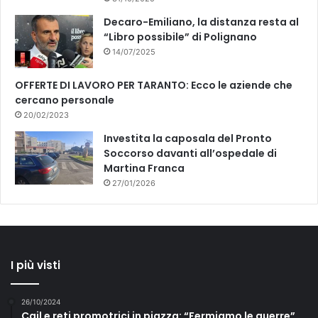
i
Decaro-Emiliano, la distanza resta al
o
“Libro possibile” di Polignano
n
14/07/2025
e
e
OFFERTE DI LAVORO PER TARANTO: Ecco le aziende che
l
cercano personale
e
20/02/2023
t
t
Investita la caposala del Pronto
o
Soccorso davanti all’ospedale di
r
Martina Franca
a
27/01/2026
l
e
I più visti
26/10/2024
Cgil e reti promotrici in piazza: “Fermiamo le guerre”