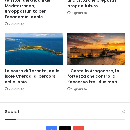
territori dei Giochi del
una città che prepara il
c
e
Mediterraneo,
proprio futuro
o
P
un’opportunità per
2 giorni fa
n
a
l’economia locale
s
l
2 giorni fa
u
e
m
r
e
m
e
o
d
,
i
p
l
e
c
r
La costa di Taranto, dalle
Il Castello Aragonese, la
o
isole Cheradi ai percorsi
fortezza che controlla
M
dello Ionio
l’accesso tra i due mari
s
a
t
f
2 giorni fa
2 giorni fa
o
i
d
a
e
,
Social
l
s
l
p
e
a