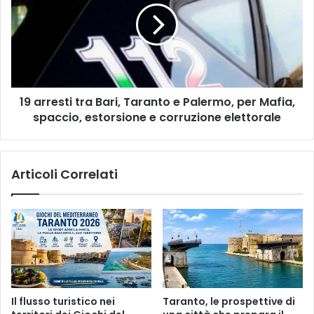
s
r
o
r
p
e
e
s
r
t
l
i
a
19 arresti tra Bari, Taranto e Palermo, per Mafia,
t
c
spaccio, estorsione e corruzione elettorale
r
o
a
n
B
t
a
Articoli Correlati
r
r
a
i
z
,
i
T
o
a
n
r
e
a
d
n
e
t
Il flusso turistico nei
Taranto, le prospettive di
i
o