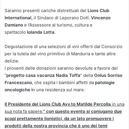
Saranno presenti cariche distrettuali del
Lions Club
International,
il Sindaco di Leporano Dott.
Vincenzo
Damiano
e l’Assessore al turismo, cultura e
spettacolo
Iolanda Lotta.
Degustazione di una selezioni di vini offerti dal Consorzio
per la tutela del vino primitivo di Manduria e tante altre
delizie.
I proventi delle donazioni saranno devolute a favore del
“
progetto casa vacanza Nadia Toffa
” della
Onlus Sorriso
Francescano
, che ospita i bambini affetti da
patologie
oncologiche i
n una residenza sul mare.
Il Presidente del Lions Club Avv.to Matilde Percolla
in una
sua nota fa sapere:
” con questo evento si coniugano due
scopi prettamente lionistici, da un lato promuovere i
prodotti della nostra provincia che è uno dei temi