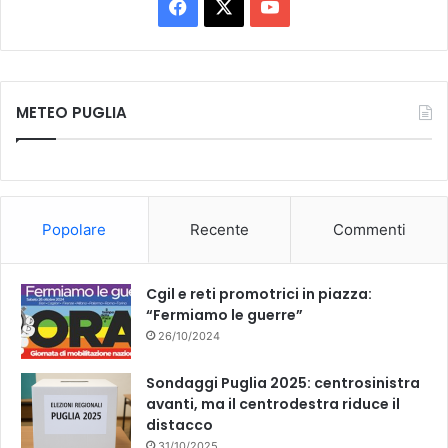
b
c
F
X
Y
o
c
l
a
o
i
l
o
c
u
e
,
t
e
METEO PUGLIA
e
T
t
s
e
t
b
u
o
r
o
b
s
Popolare
Recente
Commenti
i
o
e
o
n
k
Cgil e reti promotrici in piazza:
e
“Fermiamo le guerre”
e
26/10/2024
c
o
Sondaggi Puglia 2025: centrosinistra
r
avanti, ma il centrodestra riduce il
r
distacco
u
z
31/10/2025