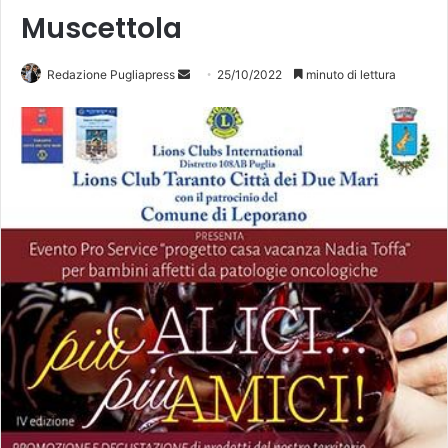
Muscettola
Redazione Pugliapress
I
25/10/2022
minuto di lettura
n
v
i
a
u
n
'
e
m
a
i
l