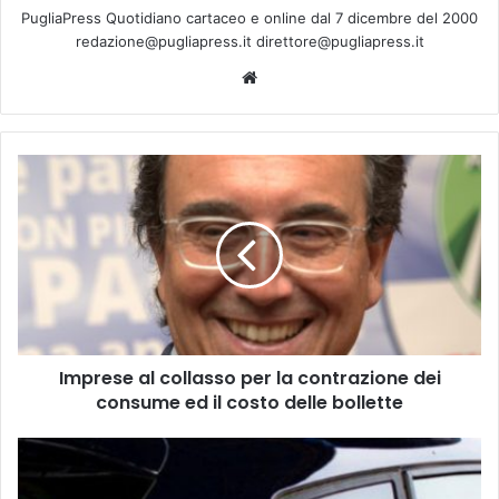
PugliaPress Quotidiano cartaceo e online dal 7 dicembre del 2000
redazione@pugliapress.it direttore@pugliapress.it
We
bsi
te
I
m
p
r
e
s
e
a
l
Imprese al collasso per la contrazione dei
c
consume ed il costo delle bollette
o
l
l
1
a
9
s
a