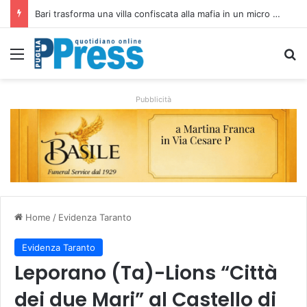
Rubano strumenti e farmaci ai medici dei migranti a Bari: ferme le visite a Nardò
Menu
C
Pubblicità
Home
/
Evidenza Taranto
Evidenza Taranto
Leporano (Ta)-Lions “Città
dei due Mari” al Castello di