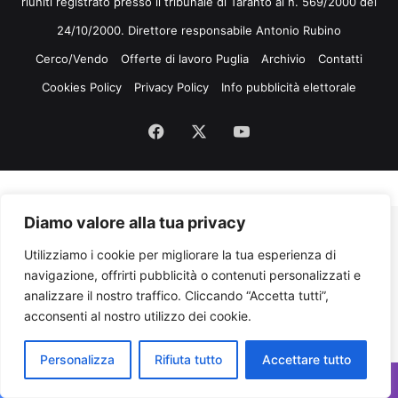
riuniti registrato presso il tribunale di Taranto al n. 569/2000 del
24/10/2000. Direttore responsabile Antonio Rubino
Cerco/Vendo
Offerte di lavoro Puglia
Archivio
Contatti
Cookies Policy
Privacy Policy
Info pubblicità elettorale
Facebook
X
You
Tube
Diamo valore alla tua privacy
Utilizziamo i cookie per migliorare la tua esperienza di
navigazione, offrirti pubblicità o contenuti personalizzati e
analizzare il nostro traffico. Cliccando “Accetta tutti”,
acconsenti al nostro utilizzo dei cookie.
Personalizza
Rifiuta tutto
Accettare tutto