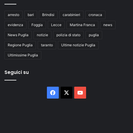
arresto
bari
Brindisi
carabinieri
cronaca
evidenza
Foggia
Lecce
Martina Franca
news
News Puglia
notizie
polizia di stato
puglia
Regione Puglia
taranto
Ultime notizie Puglia
Ultimissime Puglia
Seguici su
Facebook
X
You
Tube