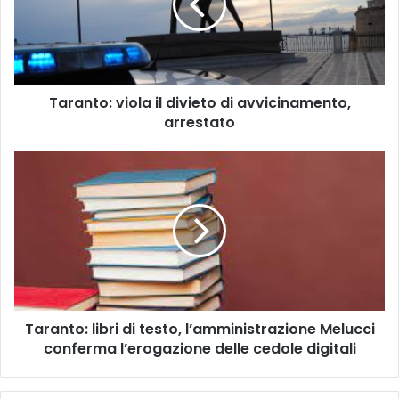
n
t
o
:
v
Taranto: viola il divieto di avvicinamento,
i
arrestato
o
l
a
T
i
a
l
r
d
a
i
n
v
t
i
o
e
:
t
l
o
Taranto: libri di testo, l’amministrazione Melucci
i
d
conferma l’erogazione delle cedole digitali
b
i
r
a
i