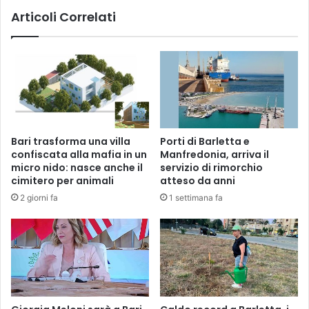
v
d
Articoli Correlati
v
i
i
t
c
e
i
s
n
t
a
o
m
,
e
l
n
’
Bari trasforma una villa
Porti di Barletta e
t
a
confiscata alla mafia in un
Manfredonia, arriva il
o
m
micro nido: nasce anche il
servizio di rimorchio
,
m
cimitero per animali
atteso da anni
a
i
2 giorni fa
1 settimana fa
r
n
r
i
e
s
s
t
t
r
a
a
t
z
o
i