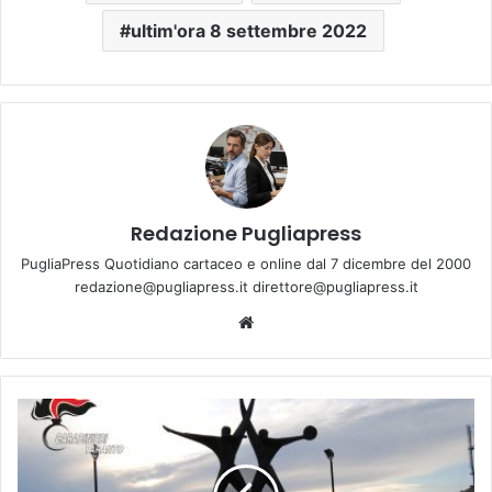
ultim'ora 8 settembre 2022
Redazione Pugliapress
PugliaPress Quotidiano cartaceo e online dal 7 dicembre del 2000
redazione@pugliapress.it direttore@pugliapress.it
We
bsi
te
T
a
r
a