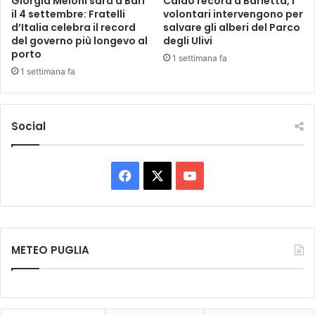
Giorgia Meloni sarà a Bari
Caldo record a Barletta, i
o
il 4 settembre: Fratelli
volontari intervengono per
d’Italia celebra il record
salvare gli alberi del Parco
n
del governo più longevo al
degli Ulivi
e
porto
M
1 settimana fa
e
1 settimana fa
l
u
c
Social
c
i
c
F
X
Y
o
n
a
o
f
e
c
u
r
METEO PUGLIA
m
e
T
a
l
b
u
’
e