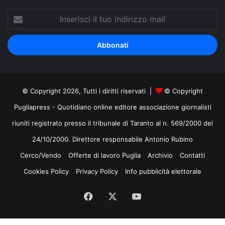
Inserisci
il
tuo
indirizzo
mail
© Copyright 2026, Tutti i diritti riservati |
© Copyright
Pugliapress - Quotidiano online editore associazione giornalisti
riuniti registrato presso il tribunale di Taranto al n. 569/2000 del
24/10/2000. Direttore responsabile Antonio Rubino
Cerco/Vendo
Offerte di lavoro Puglia
Archivio
Contatti
Cookies Policy
Privacy Policy
Info pubblicità elettorale
Facebook
X
You
Tube