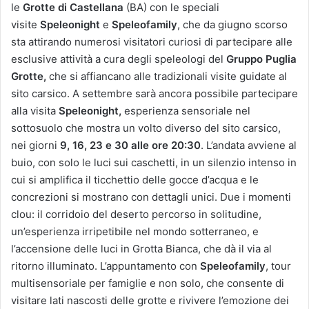
le
Grotte di Castellana
(BA) con le speciali
visite
Speleonight
e
Speleofamily
, che da giugno scorso
sta attirando numerosi visitatori curiosi di partecipare alle
esclusive attività a cura degli speleologi del
Gruppo Puglia
Grotte,
che si affiancano alle
tradizionali visite guidate al
sito carsico. A settembre sarà ancora possibile partecipare
alla visita
Speleonight,
esperienza sensoriale nel
sottosuolo che mostra un volto diverso del sito carsico,
nei giorni
9, 16, 23 e 30 alle ore 20:30
. L’andata avviene al
buio, con solo le luci sui caschetti, in un silenzio intenso in
cui si amplifica il ticchettio delle gocce d’acqua e le
concrezioni si mostrano con dettagli unici. Due i momenti
clou: il corridoio del deserto percorso in solitudine,
un’esperienza irripetibile nel mondo sotterraneo, e
l’accensione delle luci in Grotta Bianca, che dà il via al
ritorno illuminato. L’appuntamento con
Speleofamily
,
tour
multisensoriale per famiglie e non solo, che consente di
visitare lati nascosti delle grotte e rivivere l’emozione dei