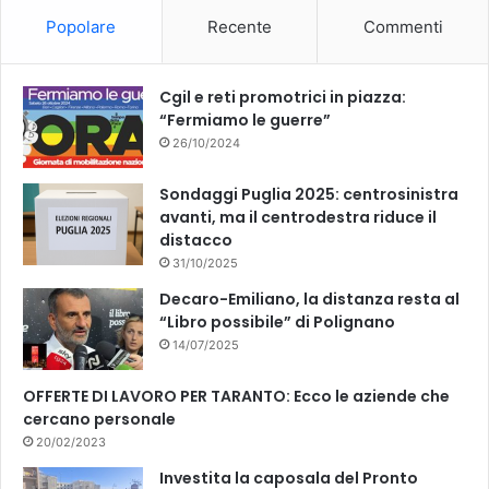
o
b
r
Popolare
Recente
Commenti
o
o
e
g
a
k
Cgil e reti promotrici in piazza:
z
“Fermiamo le guerre”
i
26/10/2024
o
n
Sondaggi Puglia 2025: centrosinistra
e
avanti, ma il centrodestra riduce il
d
distacco
e
l
31/10/2025
l
Decaro-Emiliano, la distanza resta al
e
“Libro possibile” di Polignano
c
14/07/2025
e
d
OFFERTE DI LAVORO PER TARANTO: Ecco le aziende che
o
cercano personale
l
20/02/2023
e
d
Investita la caposala del Pronto