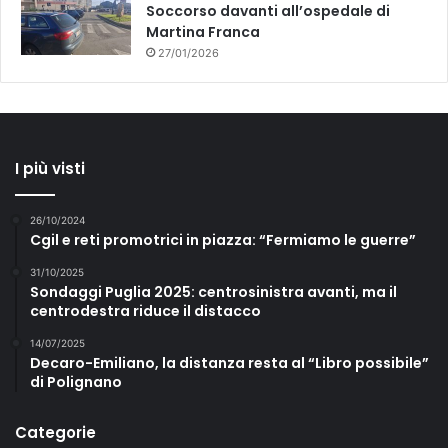
i
Soccorso davanti all’ospedale di
g
Martina Franca
i
27/01/2026
t
a
l
i
I più visti
26/10/2024
Cgil e reti promotrici in piazza: “Fermiamo le guerre”
31/10/2025
Sondaggi Puglia 2025: centrosinistra avanti, ma il
centrodestra riduce il distacco
14/07/2025
Decaro-Emiliano, la distanza resta al “Libro possibile”
di Polignano
Categorie