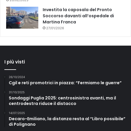
20/02/2023
Investita la caposala del Pronto
Soccorso davanti all’ospedale di
Martina Franca
27/01/2026
I più visti
26/10/2024
Cgil e reti promotrici in piazza: “Fermiamo le guerre”
31/10/2025
Sondaggi Puglia 2025: centrosinistra avanti, ma il
centrodestra riduce il distacco
14/07/2025
Decaro-Emiliano, la distanza resta al “Libro possibile”
di Polignano