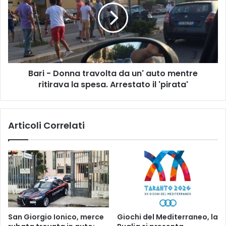
o
i
n
-
l
D
'
o
a
n
u
n
t
Bari - Donna travolta da un' auto mentre
a
o
ritirava la spesa. Arrestato il 'pirata'
t
e
r
s
a
i
v
Articoli Correlati
s
o
c
l
h
t
i
a
a
d
n
a
t
u
a
n
c
'
San Giorgio Ionico, merce
Giochi del Mediterraneo, la
o
a