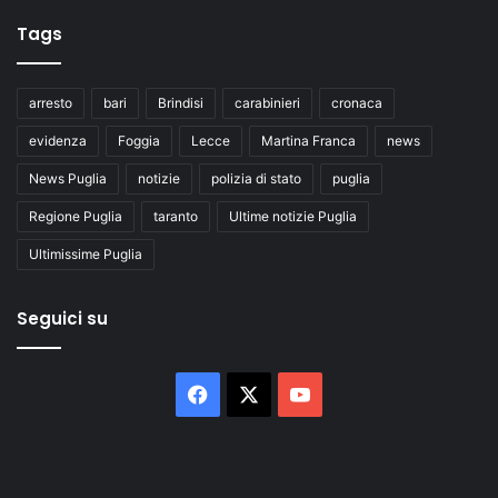
Tags
arresto
bari
Brindisi
carabinieri
cronaca
evidenza
Foggia
Lecce
Martina Franca
news
News Puglia
notizie
polizia di stato
puglia
Regione Puglia
taranto
Ultime notizie Puglia
Ultimissime Puglia
Seguici su
Facebook
X
You
Tube