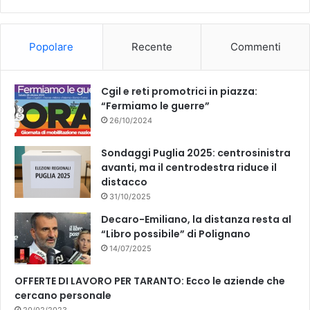
b
u
o
b
Popolare
Recente
Commenti
o
e
k
Cgil e reti promotrici in piazza:
“Fermiamo le guerre”
26/10/2024
Sondaggi Puglia 2025: centrosinistra
avanti, ma il centrodestra riduce il
distacco
31/10/2025
Decaro-Emiliano, la distanza resta al
“Libro possibile” di Polignano
14/07/2025
OFFERTE DI LAVORO PER TARANTO: Ecco le aziende che
cercano personale