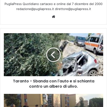
PugliaPress Quotidiano cartaceo e online dal 7 dicembre del 2000
redazione@pugliapress.it direttore@pugliapress.it
We
bsi
te
T
a
r
a
n
t
o
-
S
Taranto - Sbanda con l'auto e si schianta
b
contro un albero di ulivo.
a
n
d
B
a
a
c
r