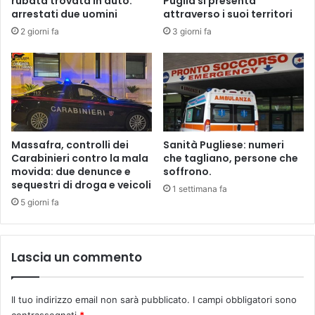
rubata trovata in auto:
Puglia si presenta
n
u
arrestati due uomini
attraverso i suoi territori
t
t
2 giorni fa
3 giorni fa
r
o
o
m
u
e
n
n
a
t
l
r
b
e
e
r
Massafra, controlli dei
Sanità Pugliese: numeri
r
i
Carabinieri contro la mala
che tagliano, persone che
o
t
movida: due denunce e
soffrono.
d
sequestri di droga e veicoli
i
1 settimana fa
i
r
5 giorni fa
u
a
l
v
i
a
Lascia un commento
v
l
o
a
.
s
Il tuo indirizzo email non sarà pubblicato.
I campi obbligatori sono
p