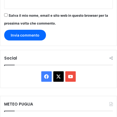
'
Salva il mio nome, email e sito web in questo browser per la
prossima volta che commento.
Social
F
X
Y
a
o
c
u
METEO PUGLIA
e
T