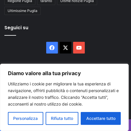
Regione Puglia
taranto
Ultime notizie Puglia
Ultimissime Puglia
Seguici su
Facebook
X
You
Tube
Diamo valore alla tua privacy
Utilizziamo i cookie per migliorare la tua esperienza di
navigazione, offrirti pubblicità o contenuti personalizzati e
Inserisci
analizzare il nostro traffico. Cliccando “Accetta tutti”,
il
acconsenti al nostro utilizzo dei cookie.
tuo
indirizzo
Personalizza
Rifiuta tutto
Accettare tutto
mail