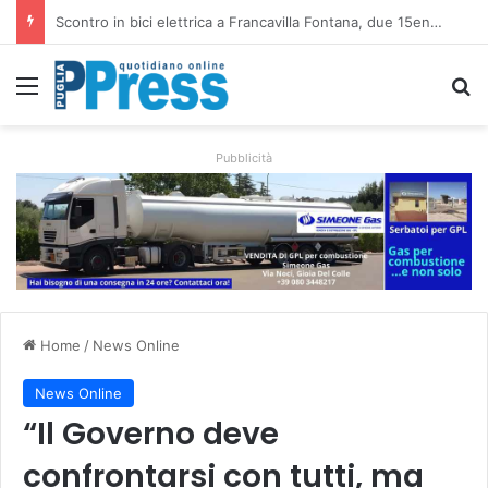
Altamura, aziende agricole donano foraggio all’allevatore colpito dall’incendio nell’Alta Murgia
Menu
C
Pubblicità
Home
/
News Online
News Online
“Il Governo deve
confrontarsi con tutti, ma