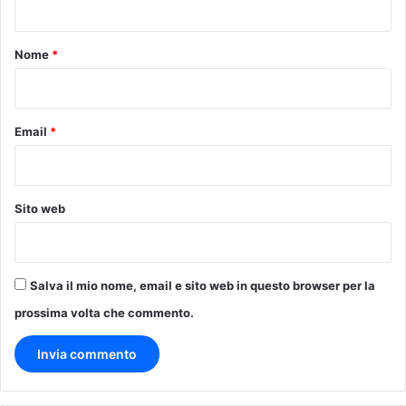
o
t
m
o
Nome
*
m
e
*
s
s
Email
*
e
Sito web
Salva il mio nome, email e sito web in questo browser per la
prossima volta che commento.