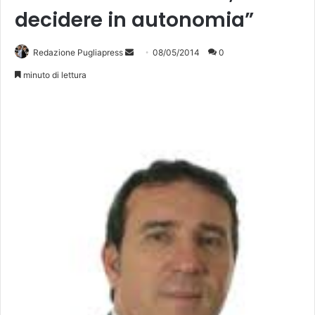
decidere in autonomia”
Redazione Pugliapress
I
08/05/2014
0
n
minuto di lettura
v
i
a
u
n
'
e
m
a
i
l