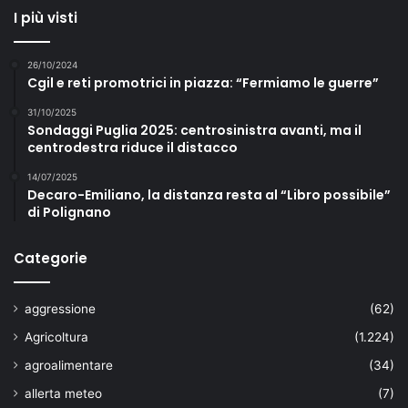
I più visti
26/10/2024
Cgil e reti promotrici in piazza: “Fermiamo le guerre”
31/10/2025
Sondaggi Puglia 2025: centrosinistra avanti, ma il
centrodestra riduce il distacco
14/07/2025
Decaro-Emiliano, la distanza resta al “Libro possibile”
di Polignano
Categorie
aggressione
(62)
Agricoltura
(1.224)
agroalimentare
(34)
allerta meteo
(7)