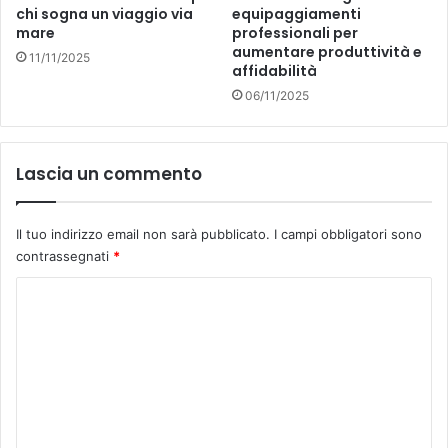
p
I
chi sogna un viaggio via
equipaggiamenti
e
t
mare
professionali per
r
a
aumentare produttività e
11/11/2025
g
affidabilità
l
i
i
06/11/2025
o
a
c
a
a
T
Lascia un commento
r
a
e
r
i
a
Il tuo indirizzo email non sarà pubblicato.
I campi obbligatori sono
n
n
contrassegnati
*
u
t
n
o
C
c
e
o
n
m
t
m
r
o
e
s
n
c