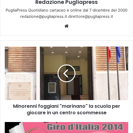
Redazione Pugliapress
PugliaPress Quotidiano cartaceo e online dal 7 dicembre del 2000
redazione@pugliapress.it direttore@pugliapress.it
We
bsi
te
M
i
n
o
r
e
n
n
i
Minorenni foggiani "marinano" la scuola per
f
giocare in un centro scommesse
o
g
g
S
i
c