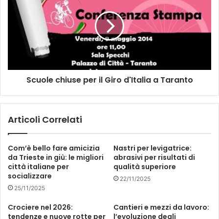
a
u
n
o
i
l
"
e
m
c
a
h
r
i
i
Scuole chiuse per il Giro d'Italia a Taranto
u
n
s
a
e
n
p
Articoli Correlati
o
e
"
r
l
i
Com’è bello fare amicizia
Nastri per levigatrice:
a
l
da Trieste in giù: le migliori
abrasivi per risultati di
s
G
città italiane per
qualità superiore
c
i
socializzare
22/11/2025
u
r
25/11/2025
o
o
l
d
Crociere nel 2026:
Cantieri e mezzi da lavoro:
a
'
tendenze e nuove rotte per
l’evoluzione degli