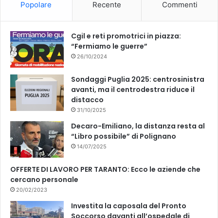
Popolare
Recente
Commenti
o
e
k
Cgil e reti promotrici in piazza:
“Fermiamo le guerre”
26/10/2024
Sondaggi Puglia 2025: centrosinistra
avanti, ma il centrodestra riduce il
distacco
31/10/2025
Decaro-Emiliano, la distanza resta al
“Libro possibile” di Polignano
14/07/2025
OFFERTE DI LAVORO PER TARANTO: Ecco le aziende che
cercano personale
20/02/2023
Investita la caposala del Pronto
Soccorso davanti all’ospedale di