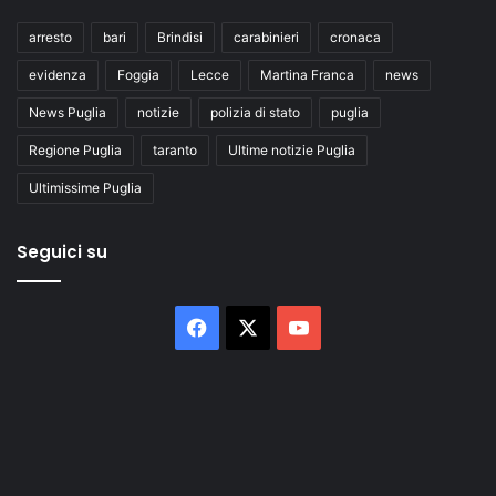
arresto
bari
Brindisi
carabinieri
cronaca
evidenza
Foggia
Lecce
Martina Franca
news
News Puglia
notizie
polizia di stato
puglia
Regione Puglia
taranto
Ultime notizie Puglia
Ultimissime Puglia
Seguici su
Facebook
X
You
Tube