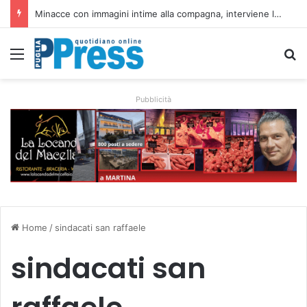
Brindisi approva il nuovo regolamento sui dehors: più spazi e controlli contro gli abusi
Menu
C
Pubblicità
Home
/
sindacati san raffaele
sindacati san