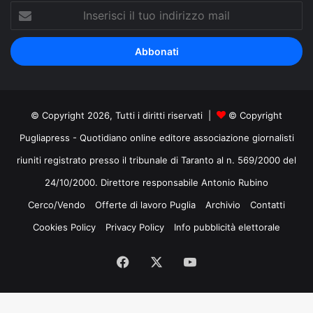
Inserisci
il
tuo
indirizzo
mail
© Copyright 2026, Tutti i diritti riservati |
© Copyright
Pugliapress - Quotidiano online editore associazione giornalisti
riuniti registrato presso il tribunale di Taranto al n. 569/2000 del
24/10/2000. Direttore responsabile Antonio Rubino
Cerco/Vendo
Offerte di lavoro Puglia
Archivio
Contatti
Cookies Policy
Privacy Policy
Info pubblicità elettorale
Facebook
X
You
Tube