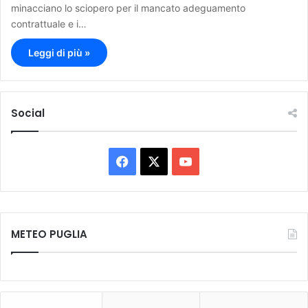
minacciano lo sciopero per il mancato adeguamento
contrattuale e i…
Leggi di più »
Social
F
X
Y
a
o
c
u
METEO PUGLIA
e
T
b
u
o
b