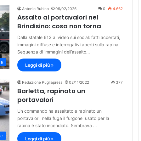
Antonio Rubino
09/02/2026
0
4.662
Assalto al portavalori nel
Brindisino: cosa non torna
Dalla statale 613 ai video sui social: fatti accertati,
immagini diffuse e interrogativi aperti sulla rapina
Sequenza di immagini dell’assalto…
na
Leggi di più »
Redazione Pugliapress
02/11/2022
377
Barletta, rapinato un
portavalori
Un commando ha assaltato e rapinato un
portavalori, nella fuga il furgone usato per la
rapina è stato incendiato. Sembrava …
ne
Leggi di più »