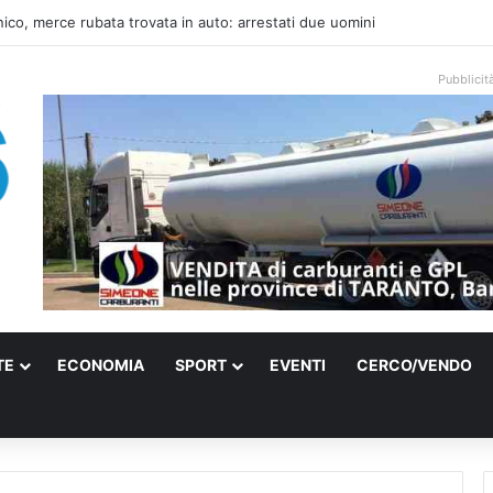
una villa confiscata alla mafia in un micro nido: nasce anche il cimitero p
Pubblicit
TE
ECONOMIA
SPORT
EVENTI
CERCO/VENDO