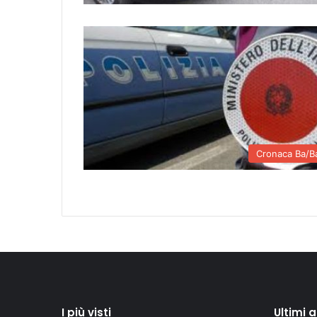
Cronaca Ba/B
I più visti
Ultimi 