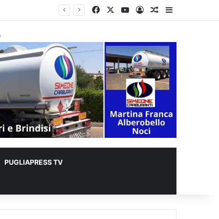
Facebook
X
You Tube
Accedi
Un articolo a c
Barra lateral
er animali
à
PUGLIAPRESS TV