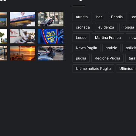
arresto
bari
Brindisi
ca
cronaca
evidenza
Foggia
Lecce
Martina Franca
ne
News Puglia
notizie
polizi
puglia
Regione Puglia
tara
Ultime notizie Puglia
Ultimissi