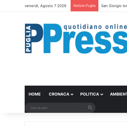
venerdì, Agosto 7 2026
Notizie Puglia
Bari trasforma 
HOME
CRONACA
POLITICA
AMBIEN
Cerca
per