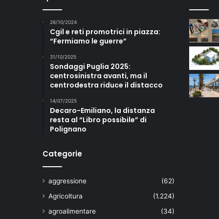
26/10/2024
Cgil e reti promotrici in piazza:
“Fermiamo le guerre”
31/10/2025
Sondaggi Puglia 2025:
centrosinistra avanti, ma il
centrodestra riduce il distacco
14/07/2025
Decaro-Emiliano, la distanza
resta al “Libro possibile” di
Polignano
Categorie
aggressione
(62)
Agricoltura
(1.224)
agroalimentare
(34)