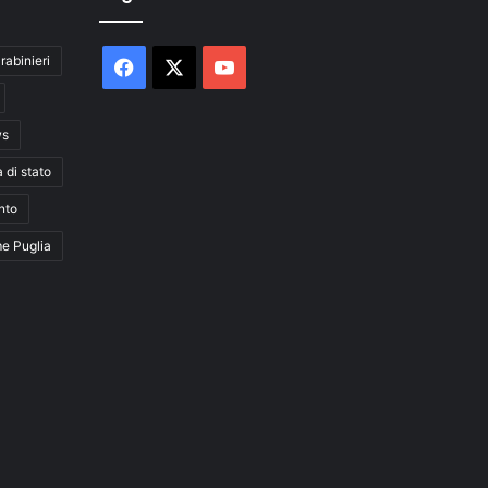
rabinieri
Facebook
X
You
Tube
ws
a di stato
nto
me Puglia