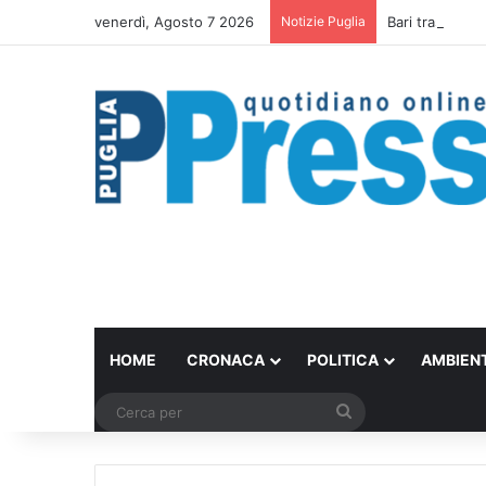
venerdì, Agosto 7 2026
Notizie Puglia
Bari trasforma 
HOME
CRONACA
POLITICA
AMBIEN
Cerca
per