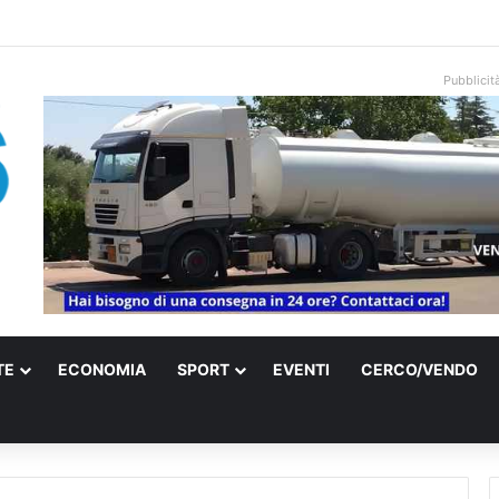
una villa confiscata alla mafia in un micro nido: nasce anche il cimitero p
Pubblicit
TE
ECONOMIA
SPORT
EVENTI
CERCO/VENDO