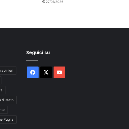
27/01/2026
Seguici su
rabinieri
Facebook
X
You
Tube
ws
a di stato
nto
me Puglia