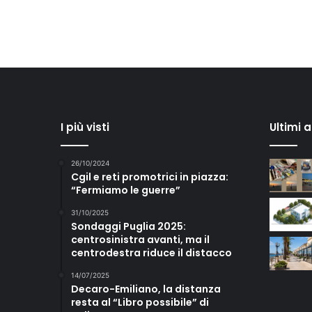
I più visti
Ultimi 
26/10/2024
Cgil e reti promotrici in piazza:
“Fermiamo le guerre”
31/10/2025
Sondaggi Puglia 2025:
centrosinistra avanti, ma il
centrodestra riduce il distacco
14/07/2025
Decaro-Emiliano, la distanza
resta al “Libro possibile” di