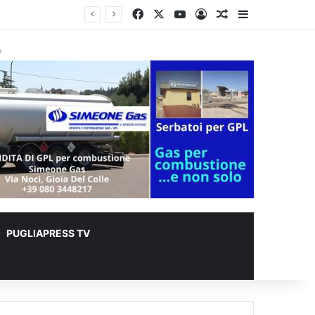
Facebook
X
You Tube
Accedi
Un articolo a c
Barra lateral
er animali
à
PUGLIAPRESS TV