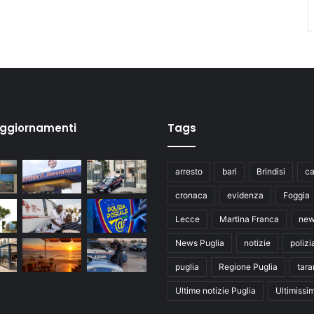
aggiornamenti
Tags
arresto
bari
Brindisi
ca
cronaca
evidenza
Foggia
Lecce
Martina Franca
ne
News Puglia
notizie
polizi
puglia
Regione Puglia
tara
Ultime notizie Puglia
Ultimissi