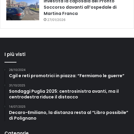
Investita la caposala del Pronto
Soccorso davanti all’ospedale di
Martina Franca
27/01/2026
I più visti
26/10/2024
Cgil e reti promotrici in piazza: “Fermiamo le guerre”
31/10/2025
Sondaggi Puglia 2025: centrosinistra avanti, ma il
centrodestra riduce il distacco
14/07/2025
Decaro-Emiliano, la distanza resta al “Libro possibile”
di Polignano
Categorie