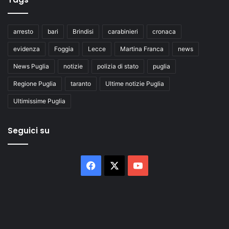
arresto
bari
Brindisi
carabinieri
cronaca
evidenza
Foggia
Lecce
Martina Franca
news
News Puglia
notizie
polizia di stato
puglia
Regione Puglia
taranto
Ultime notizie Puglia
Ultimissime Puglia
Seguici su
Facebook
X
You
Tube