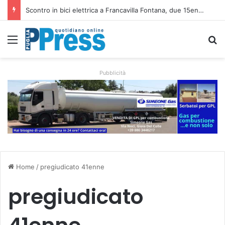
Scontro in bici elettrica a Francavilla Fontana, due 15enni ricoverati in gravi condizioni
Menu
C
Pubblicità
Home
/
pregiudicato 41enne
pregiudicato