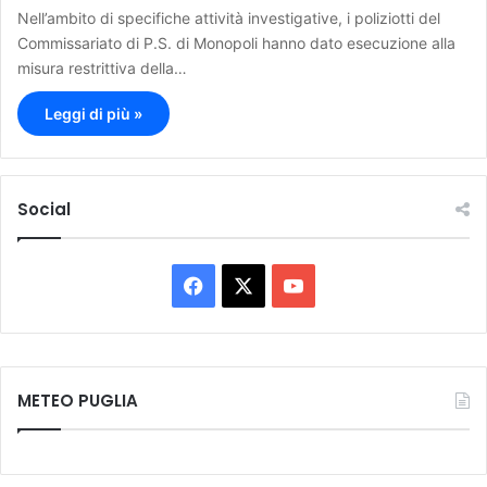
Nell’ambito di specifiche attività investigative, i poliziotti del
Commissariato di P.S. di Monopoli hanno dato esecuzione alla
misura restrittiva della…
Leggi di più »
Social
F
X
Y
a
o
c
u
METEO PUGLIA
e
T
b
u