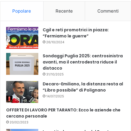
o
b
Popolare
Recente
Commenti
o
e
k
Cgil e reti promotrici in piazza:
“Fermiamo le guerre”
26/10/2024
Sondaggi Puglia 2025: centrosinistra
avanti, ma il centrodestra riduce il
distacco
31/10/2025
Decaro-Emiliano, la distanza resta al
“Libro possibile” di Polignano
14/07/2025
OFFERTE DI LAVORO PER TARANTO: Ecco le aziende che
cercano personale
20/02/2023