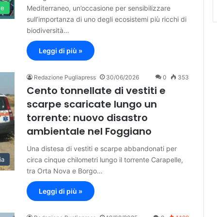
Mediterraneo, un’occasione per sensibilizzare
te
sull’importanza di uno degli ecosistemi più ricchi di
biodiversità…
Leggi di più »
Redazione Pugliapress
30/06/2026
0
353
Cento tonnellate di vestiti e
scarpe scaricate lungo un
torrente: nuovo disastro
ambientale nel Foggiano
Una distesa di vestiti e scarpe abbandonati per
circa cinque chilometri lungo il torrente Carapelle,
ia
tra Orta Nova e Borgo…
Leggi di più »