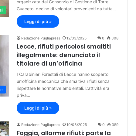
organizzata dal Consorzio di Gestione di Torre
Guaceto, decine di volontari provenienti da tutta…
si
Leggi di più »
Redazione Pugliapress
12/03/2025
0
308
Lecce, rifiuti pericolosi smaltiti
illegalmente: denunciato il
titolare di un’officina
I Carabinieri Forestali di Lecce hanno scoperto
un’officina meccanica che smaltiva rifiuti senza
rispettare le normative ambientali. L’attività era
ce
priva…
Leggi di più »
Redazione Pugliapress
10/03/2025
0
359
Foggia, allarme rifiuti: parte la