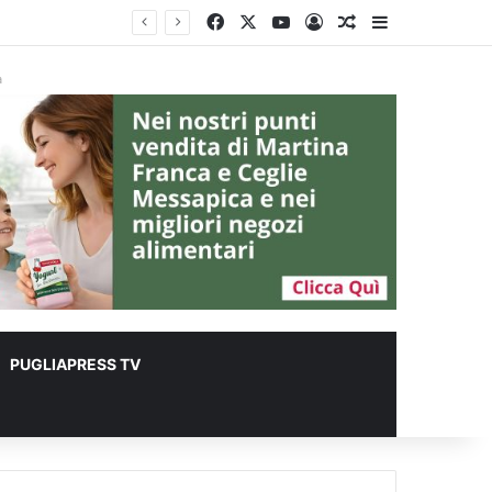
Facebook
X
You Tube
Accedi
Un articolo a c
Barra lateral
à
PUGLIAPRESS TV