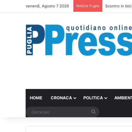
venerdì, Agosto 7 2026
Notizie Puglia
Scontro in bici
HOME
CRONACA
POLITICA
AMBIEN
Cerca
per