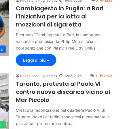
Redazione Pugliapress
19/09/2025
0
1.129
Cambiagesto in Puglia: a Bari
l’iniziativa per la lotta ai
mozziconi di sigaretta
È tornata “Cambiagesto” a Bari, la campagna
nazionale promossa da Philip Morris Italia in
collaborazione con Plastic Free Odv Onlus,…
ia
Leggi di più »
Redazione Pugliapress
15/07/2025
0
2.153
Taranto, protesta al Paolo VI
contro nuova discarica vicino al
Mar Piccolo
Cresce la mobilitazione nel quartiere Paolo VI di
Taranto, dove i cittadini sono scesi nuovamente in
piazza per protestare contro…
to