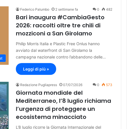
Federico Palumbo
2 settimane fa
0
482
Bari inaugura #CambiaGesto
2026: raccolti oltre tre chili di
mozziconi a San Girolamo
Philip Morris Italia e Plastic Free Onlus hanno
avviato dal waterfront di San Girolamo la
campagna nazionale contro l’abbandono delle…
at
Leggi di più »
Redazione Pugliapress
07/07/2026
0
573
Giornata mondiale del
Mediterraneo, l’8 luglio richiama
l’urgenza di proteggere un
ecosistema minacciato
L’8 luglio ricorre la Giornata Internazionale del