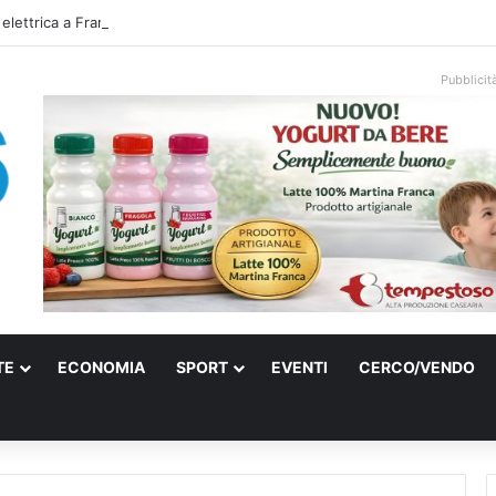
 elettrica a Francavilla Fontana, due 15enni ricoverati in gravi condizioni
Pubblicit
TE
ECONOMIA
SPORT
EVENTI
CERCO/VENDO