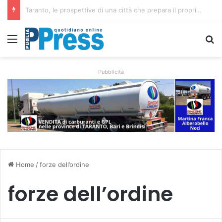
La costa di Taranto, dalle isole Cheradi ai percorsi dello Ionio
Menu
C
Pubblicità
Home
/
forze dell’ordine
forze dell’ordine