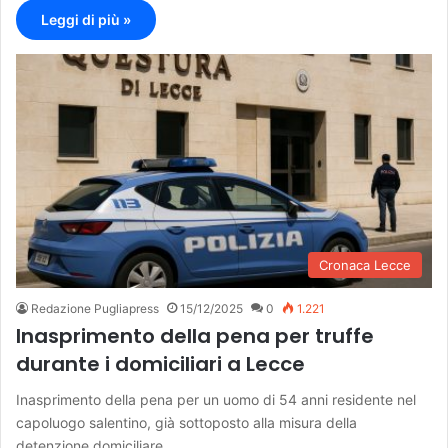
Leggi di più »
Cronaca Lecce
Redazione Pugliapress
15/12/2025
0
1.221
Inasprimento della pena per truffe
durante i domiciliari a Lecce
Inasprimento della pena per un uomo di 54 anni residente nel
capoluogo salentino, già sottoposto alla misura della
detenzione domiciliare.…