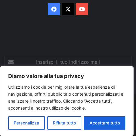
Facebook
X
You
Tube
Inserisci
il
tuo
Diamo valore alla tua privacy
indirizzo
mail
Utilizziamo i cookie per migliorare la tua esperienza di
navigazione, offrirti pubblicità o contenuti personalizzati e
analizzare il nostro traffico. Cliccando “Accetta tutti”,
© Copyright 2026, Tutti i diritti riservati |
© Copyright
acconsenti al nostro utilizzo dei cookie.
Pugliapress - Quotidiano online editore associazione giornalisti
Personalizza
Rifiuta tutto
Accettare tutto
riuniti registrato presso il tribunale di Taranto al n. 569/2000 del
24/10/2000. Direttore responsabile Antonio Rubino