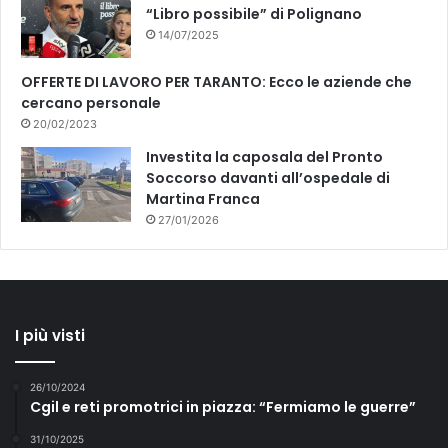
“Libro possibile” di Polignano
14/07/2025
OFFERTE DI LAVORO PER TARANTO: Ecco le aziende che
cercano personale
20/02/2023
Investita la caposala del Pronto
Soccorso davanti all’ospedale di
Martina Franca
27/01/2026
I più visti
26/10/2024
Cgil e reti promotrici in piazza: “Fermiamo le guerre”
31/10/2025