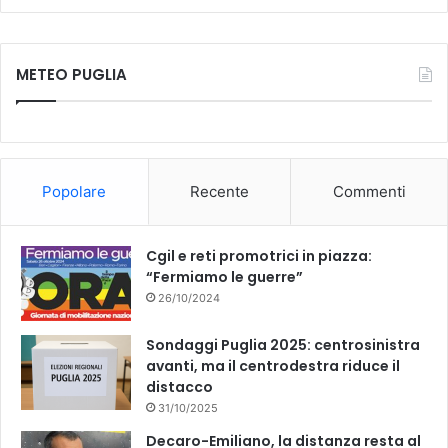
a
o
c
u
METEO PUGLIA
e
T
b
u
o
b
Popolare
Recente
Commenti
o
e
k
Cgil e reti promotrici in piazza:
“Fermiamo le guerre”
26/10/2024
Sondaggi Puglia 2025: centrosinistra
avanti, ma il centrodestra riduce il
distacco
31/10/2025
Decaro-Emiliano, la distanza resta al