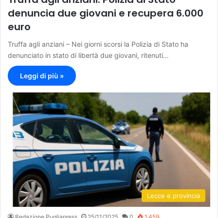
denuncia due giovani e recupera 6.000
euro
Truffa agli anziani – Nei giorni scorsi la Polizia di Stato ha
denunciato in stato di libertà due giovani, ritenuti…
Leggi di più »
Lecce e provincia
Redazione Pugliapress
25/11/2025
0
1.459