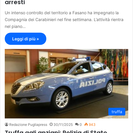
arresti
Un intenso controllo del territorio a Fasano ha impegnato la
Compagnia dei Carabinieri nel fine settimana. L’attività rientra
nel piano…
Leggi di più »
truffa
Redazione Pugliapress
30/11/2025
0
943
Truffa agli anziani: Polizia di Stato