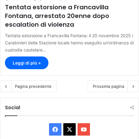
Tentata estorsione a Francavilla
Fontana, arrestato 20enne dopo
escalation di violenza
Tentata estorsione a Francavilla Fontana: il 20 novembre 2025 i
Carabinieri della Stazione locale hanno eseguito un’ordinanza di
custodia cautelare…
Leggi di più »
Pagina precedente
Prossima pagina
Social
F
X
Y