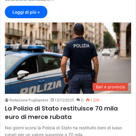
Leggi di più »
Bari e provincia
Redazione Pugliapress
13/12/2025
0
1.226
La Polizia di Stato restituisce 70 mila
euro di merce rubata
Nei giorni scorsi la Polizia di Stato ha restituito beni di lusso
rubati per un valore superiore a 70 mila…