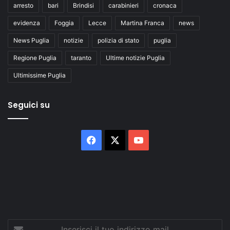
arresto
bari
Brindisi
carabinieri
cronaca
evidenza
Foggia
Lecce
Martina Franca
news
News Puglia
notizie
polizia di stato
puglia
Regione Puglia
taranto
Ultime notizie Puglia
Ultimissime Puglia
Seguici su
Facebook
X
You
Tube
Inserisci