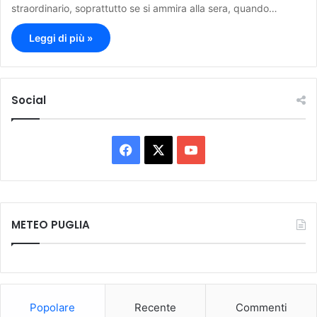
straordinario, soprattutto se si ammira alla sera, quando…
Leggi di più »
Social
F
X
Y
a
o
c
u
METEO PUGLIA
e
T
b
u
o
b
Popolare
Recente
Commenti