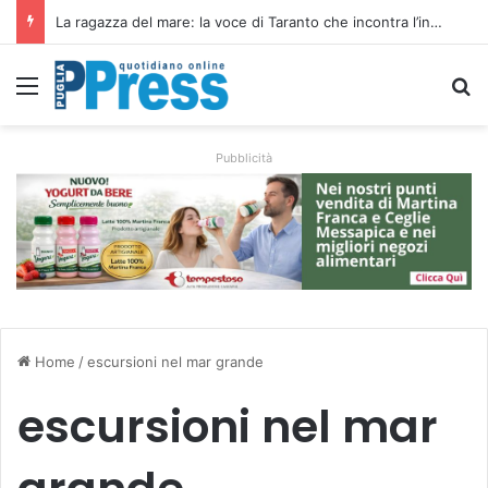
Siccità e caro gasolio colpiscono le campagne pugliesi: irrigare costa il 50,6% in più
Menu
C
Pubblicità
Home
/
escursioni nel mar grande
escursioni nel mar