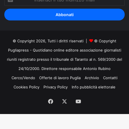
il
tuo
indirizzo
mail
© Copyright 2026, Tutti i diritti riservati |
© Copyright
Pugliapress - Quotidiano online editore associazione giornalisti
riuniti registrato presso il tribunale di Taranto al n. 569/2000 del
24/10/2000. Direttore responsabile Antonio Rubino
Cerco/Vendo
Offerte di lavoro Puglia
Archivio
Contatti
Cookies Policy
Privacy Policy
Info pubblicità elettorale
Facebook
X
You
Tube