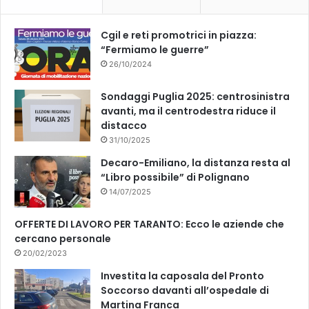
o
e
k
Cgil e reti promotrici in piazza:
“Fermiamo le guerre”
26/10/2024
Sondaggi Puglia 2025: centrosinistra
avanti, ma il centrodestra riduce il
distacco
31/10/2025
Decaro-Emiliano, la distanza resta al
“Libro possibile” di Polignano
14/07/2025
OFFERTE DI LAVORO PER TARANTO: Ecco le aziende che
cercano personale
20/02/2023
Investita la caposala del Pronto
Soccorso davanti all’ospedale di
Martina Franca