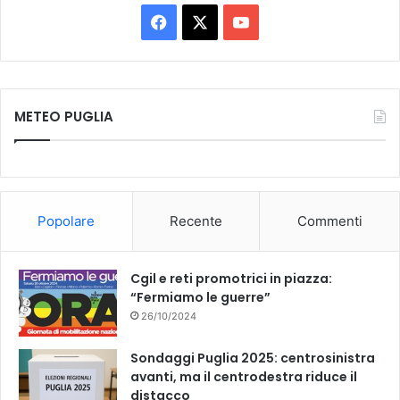
F
X
Y
a
o
c
u
METEO PUGLIA
e
T
b
u
o
b
Popolare
Recente
Commenti
o
e
k
Cgil e reti promotrici in piazza:
“Fermiamo le guerre”
26/10/2024
Sondaggi Puglia 2025: centrosinistra
avanti, ma il centrodestra riduce il
distacco