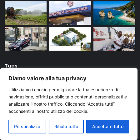
Tags
Diamo valore alla tua privacy
arresto
bari
Brindisi
carabinieri
cronaca
Utilizziamo i cookie per migliorare la tua esperienza di
evidenza
Foggia
Lecce
Martina Franca
news
navigazione, offrirti pubblicità o contenuti personalizzati e
analizzare il nostro traffico. Cliccando “Accetta tutti”,
News Puglia
notizie
polizia di stato
puglia
acconsenti al nostro utilizzo dei cookie.
Regione Puglia
taranto
Ultime notizie Puglia
Personalizza
Rifiuta tutto
Accettare tutto
Ultimissime Puglia