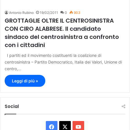
Antonio Rubino
19/02/2011
0
903
GROTTAGLIE OLTRE IL CENTROSINISTRA
CON CIRO ALABRESE. Il candidato
sindaco del centrosinistra a confronto
con i cittadini
I partiti ed il movimento costituenti la coalizione di
centrosinistra – Partito Democratico, Italia dei Valori, Unione di
centro,…
Leggi di più »
Social
F
X
Y