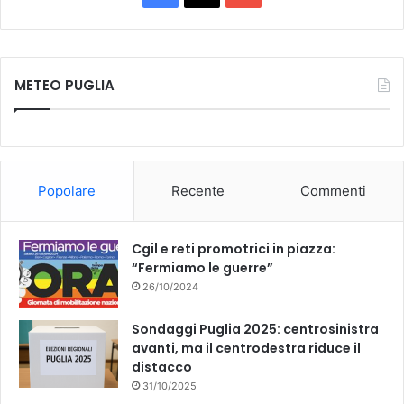
a
o
c
u
METEO PUGLIA
e
T
b
u
o
b
Popolare
Recente
Commenti
o
e
k
Cgil e reti promotrici in piazza:
“Fermiamo le guerre”
26/10/2024
Sondaggi Puglia 2025: centrosinistra
avanti, ma il centrodestra riduce il
distacco
31/10/2025