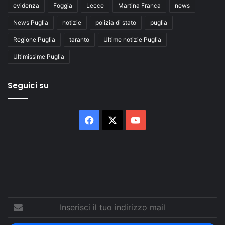
evidenza
Foggia
Lecce
Martina Franca
news
News Puglia
notizie
polizia di stato
puglia
Regione Puglia
taranto
Ultime notizie Puglia
Ultimissime Puglia
Seguici su
Facebook
X
You
Tube
Inserisci
il
tuo