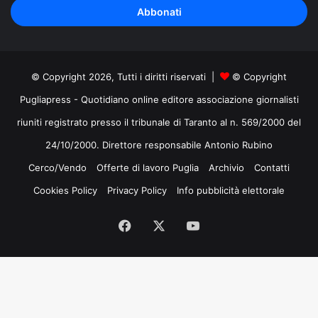
indirizzo
mail
© Copyright 2026, Tutti i diritti riservati |
© Copyright
Pugliapress - Quotidiano online editore associazione giornalisti
riuniti registrato presso il tribunale di Taranto al n. 569/2000 del
24/10/2000. Direttore responsabile Antonio Rubino
Cerco/Vendo
Offerte di lavoro Puglia
Archivio
Contatti
Cookies Policy
Privacy Policy
Info pubblicità elettorale
Facebook
X
You
Tube