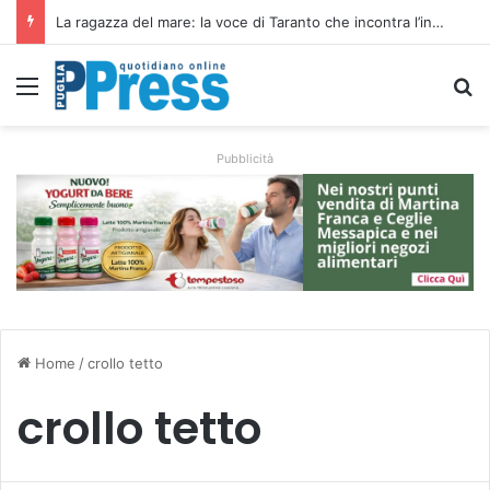
Siccità e caro gasolio colpiscono le campagne pugliesi: irrigare costa il 50,6% in più
Menu
C
Pubblicità
Home
/
crollo tetto
crollo tetto