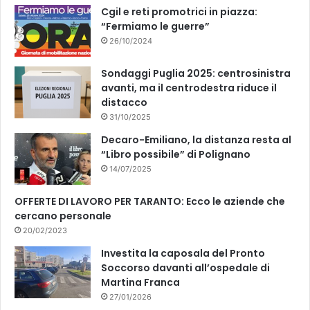
k
Cgil e reti promotrici in piazza:
“Fermiamo le guerre”
26/10/2024
Sondaggi Puglia 2025: centrosinistra
avanti, ma il centrodestra riduce il
distacco
31/10/2025
Decaro-Emiliano, la distanza resta al
“Libro possibile” di Polignano
14/07/2025
OFFERTE DI LAVORO PER TARANTO: Ecco le aziende che
cercano personale
20/02/2023
Investita la caposala del Pronto
Soccorso davanti all’ospedale di
Martina Franca
27/01/2026