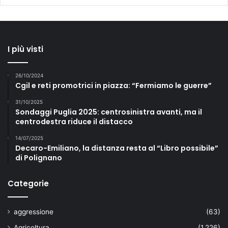
I più visti
26/10/2024
Cgil e reti promotrici in piazza: “Fermiamo le guerre”
31/10/2025
Sondaggi Puglia 2025: centrosinistra avanti, ma il
centrodestra riduce il distacco
14/07/2025
Decaro-Emiliano, la distanza resta al “Libro possibile”
di Polignano
Categorie
aggressione
(63)
Agricoltura
(1.226)