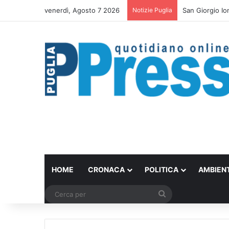
venerdì, Agosto 7 2026
Notizie Puglia
Bari trasforma 
HOME
CRONACA
POLITICA
AMBIEN
Cerca
per