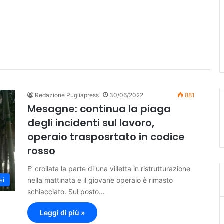
Redazione Pugliapress
30/06/2022
881
Mesagne: continua la piaga
degli incidenti sul lavoro,
operaio trasposrtato in codice
rosso
E’ crollata la parte di una villetta in ristrutturazione
nella mattinata e il giovane operaio è rimasto
si
schiacciato. Sul posto…
Leggi di più »