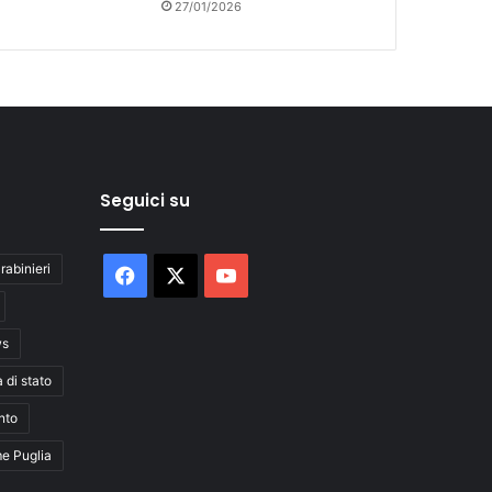
27/01/2026
Seguici su
rabinieri
Facebook
X
You
Tube
ws
a di stato
nto
me Puglia