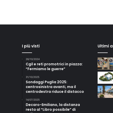
I più visti
Ultimi 
26/10/2024
Cgil e reti promotrici in piazza:
“Fermiamo le guerre”
31/10/2025
Sondaggi Puglia 2025:
centrosinistra avanti, ma il
centrodestra riduce il distacco
14/07/2025
Decaro-Emiliano, la distanza
resta al “Libro possibile” di