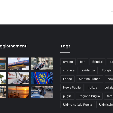
aggiornamenti
Tags
arresto
bari
Brindisi
ca
cronaca
evidenza
Foggia
Lecce
Martina Franca
ne
News Puglia
notizie
polizi
puglia
Regione Puglia
tara
Ultime notizie Puglia
Ultimissi