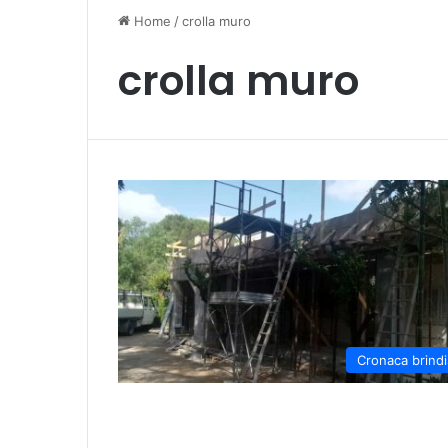
Home
/
crolla muro
crolla muro
Cronaca brindi