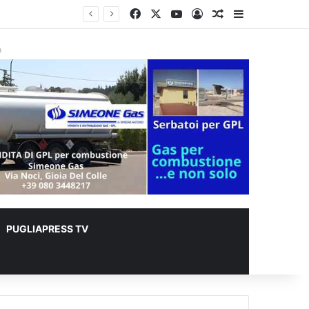
Facebook
X
You Tube
Accedi
Un articolo a c
Barra lateral
er animali
à
PUGLIAPRESS TV