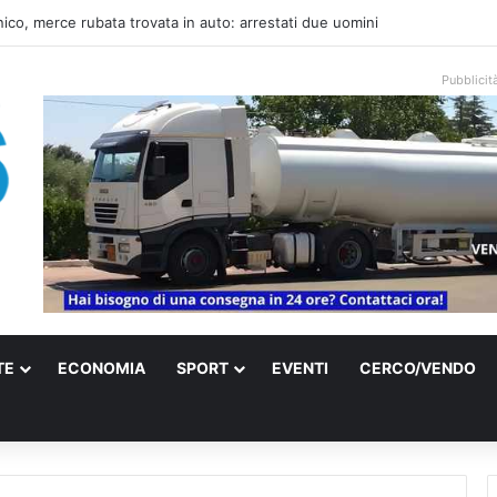
una villa confiscata alla mafia in un micro nido: nasce anche il cimitero p
Pubblicit
TE
ECONOMIA
SPORT
EVENTI
CERCO/VENDO