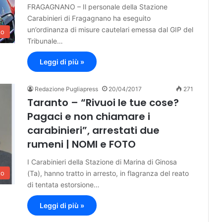
FRAGAGNANO – Il personale della Stazione
Carabinieri di Fragagnano ha eseguito
un’ordinanza di misure cautelari emessa dal GIP del
to
Tribunale…
Leggi di più »
Redazione Pugliapress
20/04/2017
271
Taranto – “Rivuoi le tue cose?
Pagaci e non chiamare i
carabinieri”, arrestati due
rumeni | NOMI e FOTO
I Carabinieri della Stazione di Marina di Ginosa
(Ta), hanno tratto in arresto, in flagranza del reato
to
di tentata estorsione…
Leggi di più »