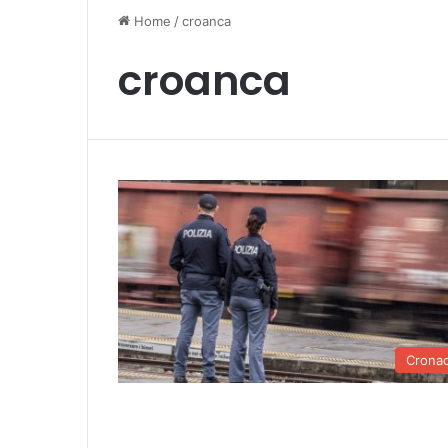
Home
/
croanca
croanca
Crona