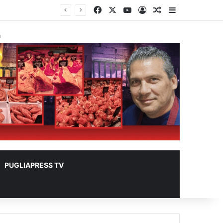
Facebook
X
You Tube
Accedi
Un articolo a c
Barra lateral
 metri quadrati
à
PUGLIAPRESS TV