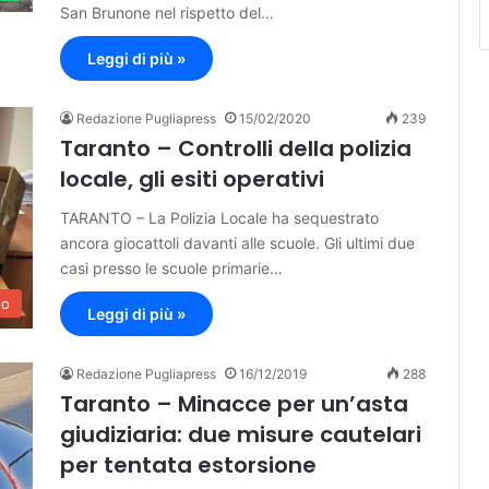
San Brunone nel rispetto del…
Leggi di più »
Redazione Pugliapress
15/02/2020
239
Taranto – Controlli della polizia
locale, gli esiti operativi
TARANTO – La Polizia Locale ha sequestrato
ancora giocattoli davanti alle scuole. Gli ultimi due
casi presso le scuole primarie…
to
Leggi di più »
Redazione Pugliapress
16/12/2019
288
Taranto – Minacce per un’asta
giudiziaria: due misure cautelari
per tentata estorsione