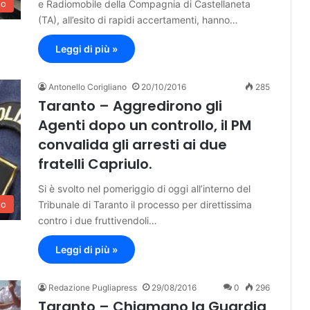
e Radiomobile della Compagnia di Castellaneta
to
(TA), all’esito di rapidi accertamenti, hanno…
Leggi di più »
Antonello Corigliano
20/10/2016
285
Taranto – Aggredirono gli
Agenti dopo un controllo, il PM
convalida gli arresti ai due
fratelli Capriulo.
Si è svolto nel pomeriggio di oggi all’interno del
Tribunale di Taranto il processo per direttissima
to
contro i due fruttivendoli…
Leggi di più »
Redazione Pugliapress
29/08/2016
0
296
Taranto – Chiamano la Guardia