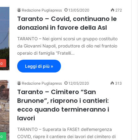
Redazione Pugliapress
13/05/2020
272
Taranto – Covid, continuano le
donazioni in favore della Asl
TARANTO – Nei giorni scorsi un gruppo costituito
da Giovanni Napoli, produttore di olio nel frantoio
operaio di famiglia “Fratelli…
to
Leggi di più »
Redazione Pugliapress
12/05/2020
313
Taranto – Cimitero “San
Brunone”, riaprono i cantieri:
ecco quando termineranno i
lavori
TARANTO – Superata la FASE1 dell’emergenza
COVID, riapre il cantiere dei lavori del cimitero di
to