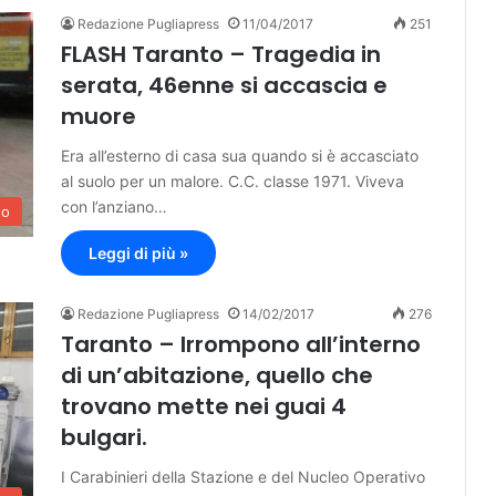
Redazione Pugliapress
11/04/2017
251
FLASH Taranto – Tragedia in
serata, 46enne si accascia e
muore
Era all’esterno di casa sua quando si è accasciato
al suolo per un malore. C.C. classe 1971. Viveva
con l’anziano…
to
Leggi di più »
Redazione Pugliapress
14/02/2017
276
Taranto – Irrompono all’interno
di un’abitazione, quello che
trovano mette nei guai 4
bulgari.
I Carabinieri della Stazione e del Nucleo Operativo