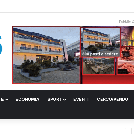
ati sulle spiagge libere, controlli a Vieste e Peschici: liberati oltre 5mila
Pubblicit
TE
ECONOMIA
SPORT
EVENTI
CERCO/VENDO