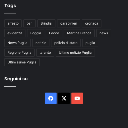
Tags
arresto
bari
Brindisi
carabinieri
cronaca
evidenza
Foggia
Lecce
Martina Franca
news
News Puglia
notizie
polizia di stato
puglia
Regione Puglia
taranto
Ultime notizie Puglia
Ultimissime Puglia
Seguici su
Facebook
X
You
Tube