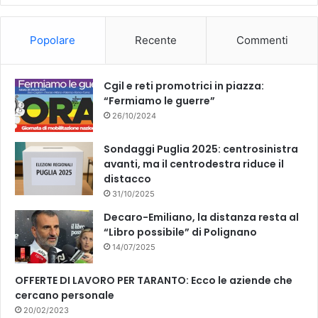
o
b
Popolare
Recente
Commenti
o
e
k
Cgil e reti promotrici in piazza:
“Fermiamo le guerre”
26/10/2024
Sondaggi Puglia 2025: centrosinistra
avanti, ma il centrodestra riduce il
distacco
31/10/2025
Decaro-Emiliano, la distanza resta al
“Libro possibile” di Polignano
14/07/2025
OFFERTE DI LAVORO PER TARANTO: Ecco le aziende che
cercano personale
20/02/2023