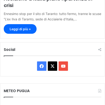
crisi
Ennesimo stop per il sito di Taranto: tutto fermo, tranne le scuse
“L’ex Ilva di Taranto, sede di Acciaierie d’Italia,…
Leggi di più »
Social
F
X
Y
a
o
c
u
METEO PUGLIA
e
T
b
u