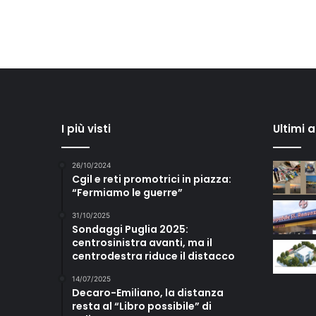
I più visti
Ultimi 
26/10/2024
Cgil e reti promotrici in piazza:
“Fermiamo le guerre”
31/10/2025
Sondaggi Puglia 2025:
centrosinistra avanti, ma il
centrodestra riduce il distacco
14/07/2025
Decaro-Emiliano, la distanza
resta al “Libro possibile” di