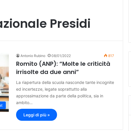
zionale Presidi
Antonio Rubino
08/01/2022
817
Romito (ANP): “Molte le criticità
irrisolte da due anni”
La riapertura della scuola nasconde tante incognite
ed incertezze, legate soprattutto alla
approssimazione da parte della politica, sia in
ambito…
at
Leggi di più »