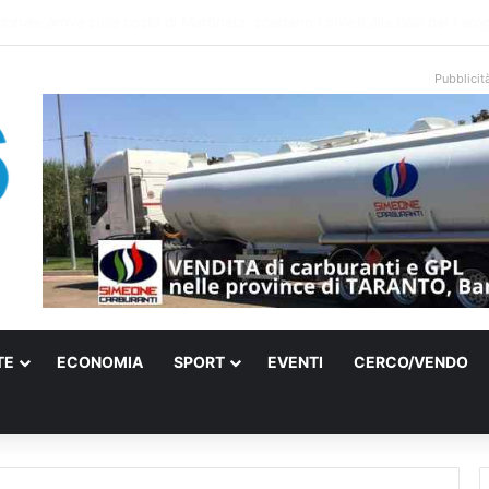
ati sulle spiagge libere, controlli a Vieste e Peschici: liberati oltre 5mila
Pubblicit
TE
ECONOMIA
SPORT
EVENTI
CERCO/VENDO