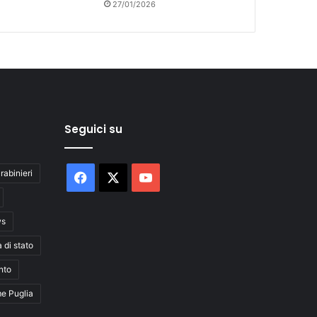
27/01/2026
Seguici su
rabinieri
Facebook
X
You
Tube
ws
a di stato
nto
me Puglia