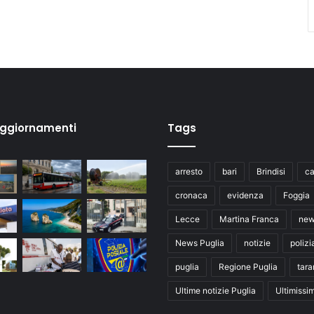
aggiornamenti
Tags
arresto
bari
Brindisi
ca
cronaca
evidenza
Foggia
Lecce
Martina Franca
ne
News Puglia
notizie
polizi
puglia
Regione Puglia
tara
Ultime notizie Puglia
Ultimissi