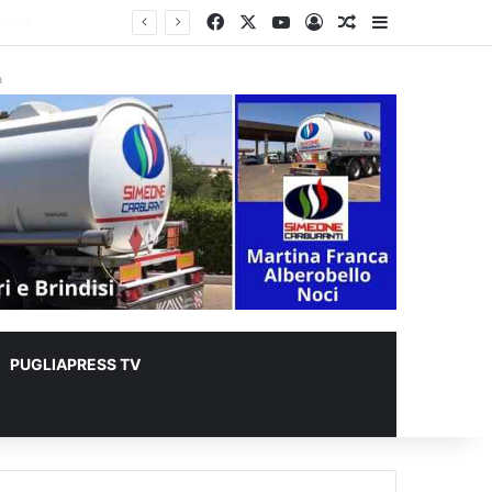
Facebook
X
You Tube
Accedi
Un articolo a c
Barra lateral
 metri quadrati
à
PUGLIAPRESS TV