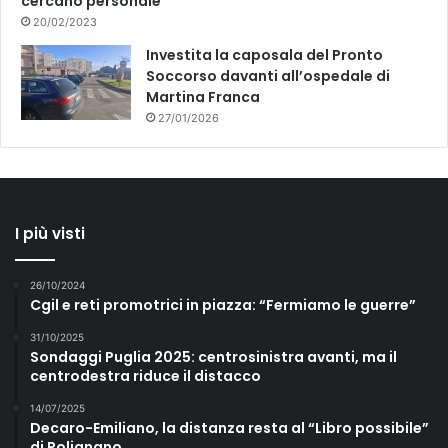
cercano personale
20/02/2023
Investita la caposala del Pronto
Soccorso davanti all’ospedale di
Martina Franca
27/01/2026
I più visti
26/10/2024
Cgil e reti promotrici in piazza: “Fermiamo le guerre”
31/10/2025
Sondaggi Puglia 2025: centrosinistra avanti, ma il
centrodestra riduce il distacco
14/07/2025
Decaro-Emiliano, la distanza resta al “Libro possibile”
di Polignano