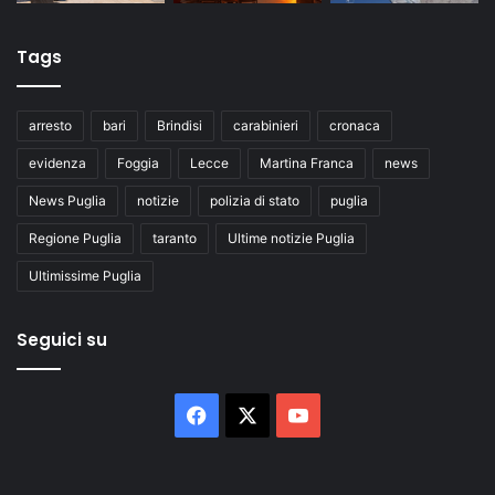
Tags
arresto
bari
Brindisi
carabinieri
cronaca
evidenza
Foggia
Lecce
Martina Franca
news
News Puglia
notizie
polizia di stato
puglia
Regione Puglia
taranto
Ultime notizie Puglia
Ultimissime Puglia
Seguici su
Facebook
X
You
Tube