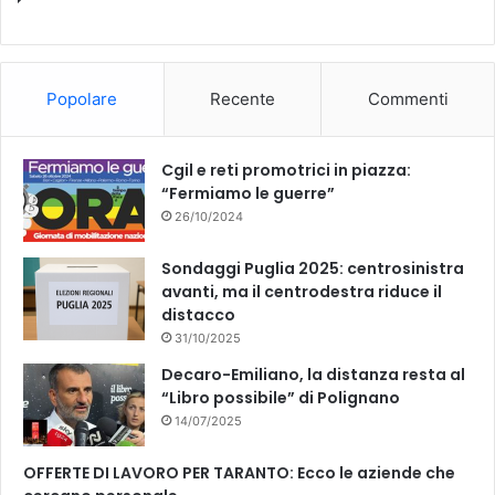
b
u
o
b
Popolare
Recente
Commenti
o
e
k
Cgil e reti promotrici in piazza:
“Fermiamo le guerre”
26/10/2024
Sondaggi Puglia 2025: centrosinistra
avanti, ma il centrodestra riduce il
distacco
31/10/2025
Decaro-Emiliano, la distanza resta al
“Libro possibile” di Polignano
14/07/2025
OFFERTE DI LAVORO PER TARANTO: Ecco le aziende che