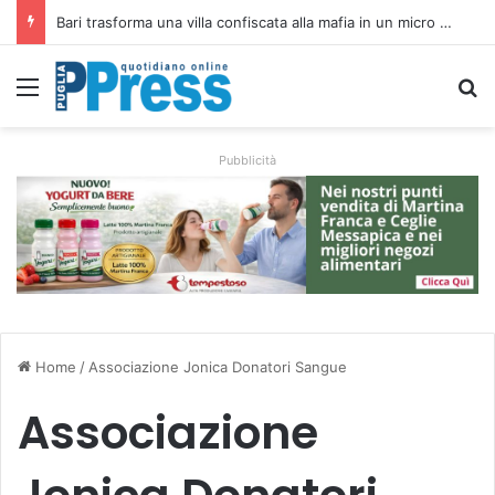
Rubano strumenti e farmaci ai medici dei migranti a Bari: ferme le visite a Nardò
Menu
C
Pubblicità
Home
/
Associazione Jonica Donatori Sangue
Associazione