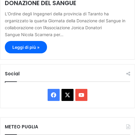
DONAZIONE DEL SANGUE
L’Ordine degli Ingegneri della provincia di Taranto ha
organizzato la quarta Giornata della Donazione del Sangue in
collaborazione con l’Associazione Jonica Donatori
Sangue Nicola Scarnera per…
Leggi di più »
Social
F
X
Y
a
o
c
u
METEO PUGLIA
e
T