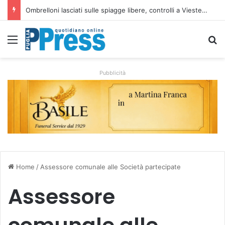
Taranto, operaio ferito nell’area Afo2 dell’ex Ilva: ricoverato in codice rosso
Menu
C
Pubblicità
Home
/
Assessore comunale alle Società partecipate
Assessore