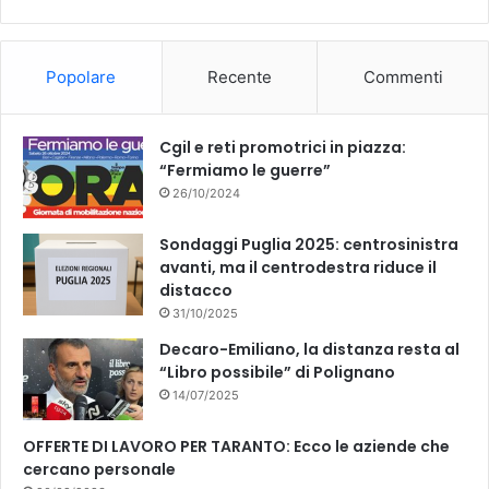
b
u
o
b
Popolare
Recente
Commenti
o
e
k
Cgil e reti promotrici in piazza:
“Fermiamo le guerre”
26/10/2024
Sondaggi Puglia 2025: centrosinistra
avanti, ma il centrodestra riduce il
distacco
31/10/2025
Decaro-Emiliano, la distanza resta al
“Libro possibile” di Polignano
14/07/2025
OFFERTE DI LAVORO PER TARANTO: Ecco le aziende che
cercano personale