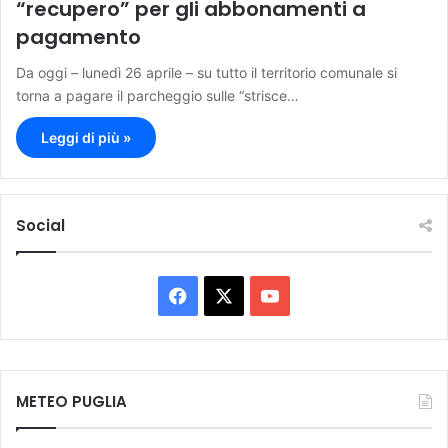
“recupero” per gli abbonamenti a
pagamento
Da oggi – lunedì 26 aprile – su tutto il territorio comunale si
torna a pagare il parcheggio sulle “strisce…
Leggi di più »
Social
F
X
Y
a
o
c
u
METEO PUGLIA
e
T