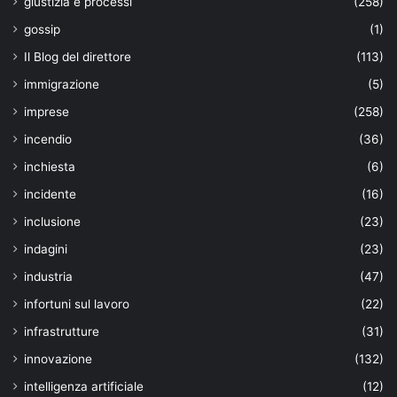
giustizia e processi
(258)
gossip
(1)
Il Blog del direttore
(113)
immigrazione
(5)
imprese
(258)
incendio
(36)
inchiesta
(6)
incidente
(16)
inclusione
(23)
indagini
(23)
industria
(47)
infortuni sul lavoro
(22)
infrastrutture
(31)
innovazione
(132)
intelligenza artificiale
(12)