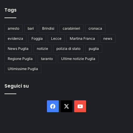
Tags
arresto
bari
Brindisi
carabinieri
cronaca
evidenza
Foggia
Lecce
Martina Franca
news
News Puglia
notizie
polizia di stato
puglia
Regione Puglia
taranto
Ultime notizie Puglia
Ultimissime Puglia
Seguici su
Facebook
X
You
Tube