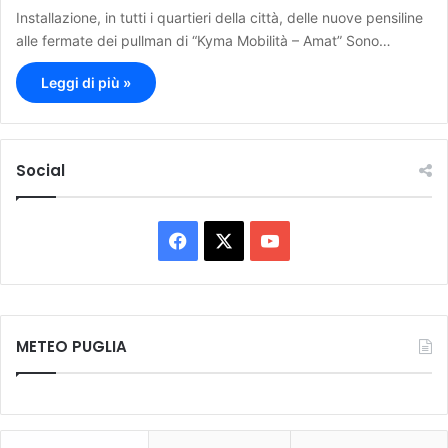
Installazione, in tutti i quartieri della città, delle nuove pensiline
alle fermate dei pullman di “Kyma Mobilità – Amat” Sono…
Leggi di più »
Social
F
X
Y
a
o
c
u
METEO PUGLIA
e
T
b
u
o
b