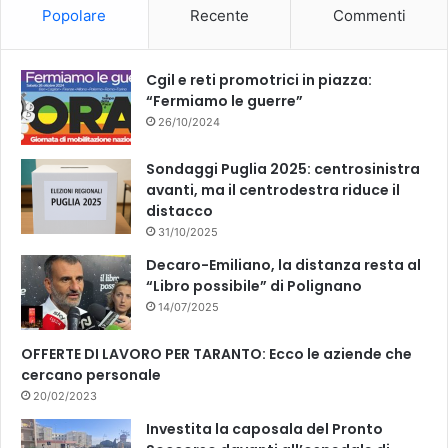
Popolare
Recente
Commenti
o
e
k
Cgil e reti promotrici in piazza:
“Fermiamo le guerre”
26/10/2024
Sondaggi Puglia 2025: centrosinistra
avanti, ma il centrodestra riduce il
distacco
31/10/2025
Decaro-Emiliano, la distanza resta al
“Libro possibile” di Polignano
14/07/2025
OFFERTE DI LAVORO PER TARANTO: Ecco le aziende che
cercano personale
20/02/2023
Investita la caposala del Pronto