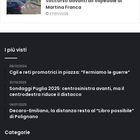
Soccorso davanti all’ospedale di
Martina Franca
27/01/2026
I più visti
26/10/2024
Cgil e reti promotrici in piazza: “Fermiamo le guerre”
31/10/2025
Sondaggi Puglia 2025: centrosinistra avanti, ma il
centrodestra riduce il distacco
14/07/2025
Decaro-Emiliano, la distanza resta al “Libro possibile”
di Polignano
Categorie