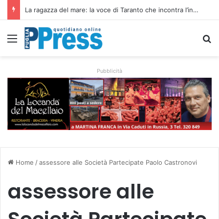
La ragazza del mare: la voce di Taranto che incontra l’indie pop e racconta rinascite
Menu
C
Pubblicità
Home
/
assessore alle Società Partecipate Paolo Castronovi
assessore alle