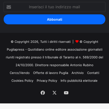
Inserisci
il
tuo
indirizzo
mail
© Copyright 2026, Tutti i diritti riservati |
© Copyright
Pugliapress - Quotidiano online editore associazione giornalisti
riuniti registrato presso il tribunale di Taranto al n. 569/2000 del
24/10/2000. Direttore responsabile Antonio Rubino
Cerco/Vendo
Offerte di lavoro Puglia
Archivio
Contatti
Cookies Policy
Privacy Policy
Info pubblicità elettorale
Facebook
X
You
Tube