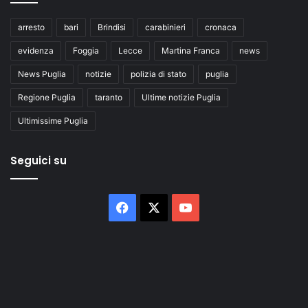
arresto
bari
Brindisi
carabinieri
cronaca
evidenza
Foggia
Lecce
Martina Franca
news
News Puglia
notizie
polizia di stato
puglia
Regione Puglia
taranto
Ultime notizie Puglia
Ultimissime Puglia
Seguici su
Facebook
X
You
Tube