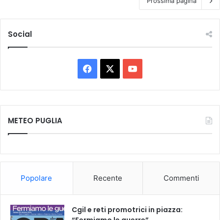
Prossima pagina
Social
F
X
Y
a
o
c
u
METEO PUGLIA
e
T
b
u
o
b
Popolare
Recente
Commenti
o
e
k
Cgil e reti promotrici in piazza:
“Fermiamo le guerre”