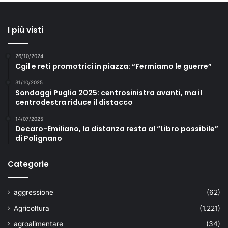
I più visti
26/10/2024
Cgil e reti promotrici in piazza: “Fermiamo le guerre”
31/10/2025
Sondaggi Puglia 2025: centrosinistra avanti, ma il
centrodestra riduce il distacco
14/07/2025
Decaro-Emiliano, la distanza resta al “Libro possibile”
di Polignano
Categorie
aggressione
(62)
Agricoltura
(1.221)
agroalimentare
(34)