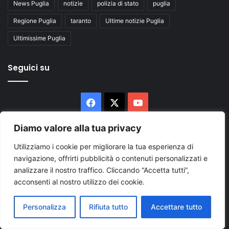
News Puglia
notizie
polizia di stato
puglia
Regione Puglia
taranto
Ultime notizie Puglia
Ultimissime Puglia
Seguici su
Facebook
X
You
Tube
Diamo valore alla tua privacy
Utilizziamo i cookie per migliorare la tua esperienza di
navigazione, offrirti pubblicità o contenuti personalizzati e
analizzare il nostro traffico. Cliccando “Accetta tutti”,
acconsenti al nostro utilizzo dei cookie.
Inserisci
il
Personalizza
Rifiuta tutto
Accettare tutto
tuo
indirizzo