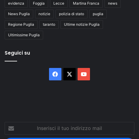
evidenza
Foggia
Lecce
Martina Franca
news
News Puglia
notizie
polizia di stato
puglia
Regione Puglia
taranto
Ultime notizie Puglia
Ultimissime Puglia
Seguici su
Facebook
X
You
Tube
Inserisci
il
tuo