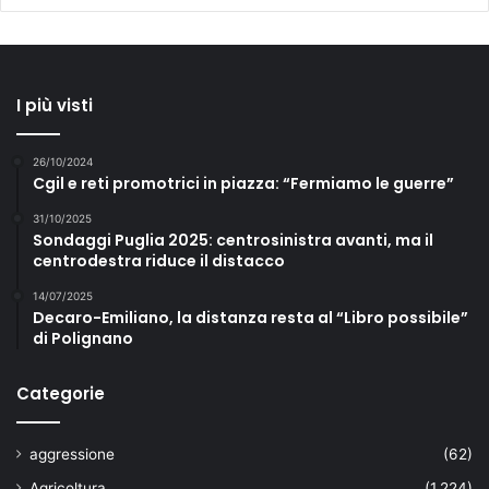
I più visti
26/10/2024
Cgil e reti promotrici in piazza: “Fermiamo le guerre”
31/10/2025
Sondaggi Puglia 2025: centrosinistra avanti, ma il
centrodestra riduce il distacco
14/07/2025
Decaro-Emiliano, la distanza resta al “Libro possibile”
di Polignano
Categorie
aggressione
(62)
Agricoltura
(1.224)