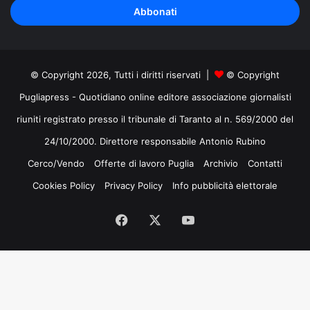
indirizzo
mail
© Copyright 2026, Tutti i diritti riservati |
© Copyright
Pugliapress - Quotidiano online editore associazione giornalisti
riuniti registrato presso il tribunale di Taranto al n. 569/2000 del
24/10/2000. Direttore responsabile Antonio Rubino
Cerco/Vendo
Offerte di lavoro Puglia
Archivio
Contatti
Cookies Policy
Privacy Policy
Info pubblicità elettorale
Facebook
X
You
Tube