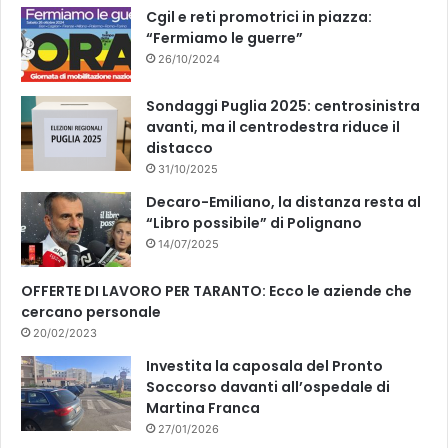
k
Cgil e reti promotrici in piazza:
“Fermiamo le guerre”
26/10/2024
Sondaggi Puglia 2025: centrosinistra
avanti, ma il centrodestra riduce il
distacco
31/10/2025
Decaro-Emiliano, la distanza resta al
“Libro possibile” di Polignano
14/07/2025
OFFERTE DI LAVORO PER TARANTO: Ecco le aziende che
cercano personale
20/02/2023
Investita la caposala del Pronto
Soccorso davanti all’ospedale di
Martina Franca
27/01/2026