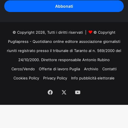
tuo
indirizzo
mail
© Copyright 2026, Tutti i diritti riservati |
© Copyright
Pugliapress - Quotidiano online editore associazione giornalisti
riuniti registrato presso il tribunale di Taranto al n. 569/2000 del
24/10/2000. Direttore responsabile Antonio Rubino
Cerco/Vendo
Offerte di lavoro Puglia
Archivio
Contatti
Cookies Policy
Privacy Policy
Info pubblicità elettorale
Facebook
X
You
Tube