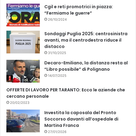
k
Cgil e reti promotrici in piazza:
“Fermiamo le guerre”
26/10/2024
Sondaggi Puglia 2025: centrosinistra
avanti, ma il centrodestra riduce il
distacco
31/10/2025
Decaro-Emiliano, la distanza resta al
“Libro possibile” di Polignano
14/07/2025
OFFERTE DI LAVORO PER TARANTO: Ecco le aziende che
cercano personale
20/02/2023
Investita la caposala del Pronto
Soccorso davanti all’ospedale di
Martina Franca
27/01/2026