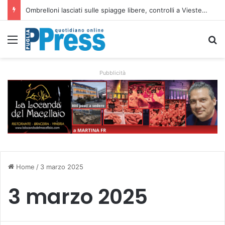
Taranto, operaio ferito nell’area Afo2 dell’ex Ilva: ricoverato in codice rosso
Menu
C
Pubblicità
Home
/
3 marzo 2025
3 marzo 2025