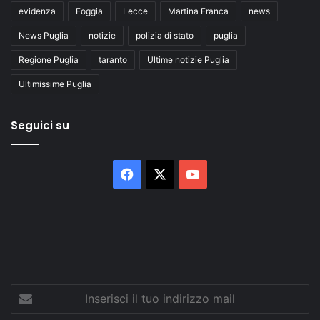
evidenza
Foggia
Lecce
Martina Franca
news
News Puglia
notizie
polizia di stato
puglia
Regione Puglia
taranto
Ultime notizie Puglia
Ultimissime Puglia
Seguici su
Facebook
X
You
Tube
Inserisci
il